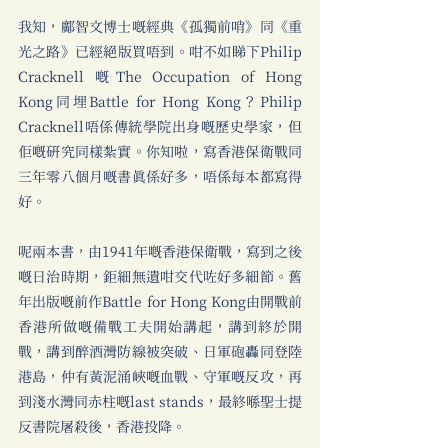
我知，鄺智文博士嘅經典《孤獨前哨》同《重
光之路》已經絕版買唔到。咁不如睇下Philip 
Cracknell 嘅The Occupation of Hong 
Kong同埋Battle for Hong Kong？Philip 
Cracknell唔係傳統學院出身嘅歷史學家，但
佢嘅研究同樣紮實。你知啦，寫香港保衛戰同
三年零八個月嘅書真係好多，唔係每本都寫得
好。
呢兩本書，由1941年嘅香港保衛戰，寫到之後
嘅日治時期，鉅細無遺咁交代咗好多細節。舊
年出版嘅前作Battle for Hong Kong由開戰前
香港所做嘅備戰工夫開始講起，講到終於開
戰，講到醉酒灣防線被突破、日軍砲轟同登陸
港島，仲有黃泥涌峽嘅血戰、守軍嘅反攻，再
到淺水灣同赤柱嘅last stands，最終喺聖士提
反書院屠殺後，香港投降。