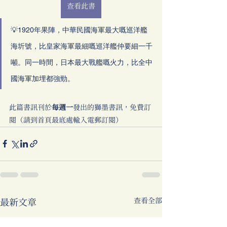
查看此書
💡1920年果陣，中華民國海軍最大嘅巡洋艦
海圻號，比皇家海軍最細嘅巡洋艦仲要細一千
噸。同一時間，日本最大戰艦嘅火力，比全中
國海軍加埋都強勁。
此篇書訊刊於
每週一
發出的獅墨書訊，免費訂
閱（請到首頁最底處輸入電郵訂閱）
查看全部
最新文章