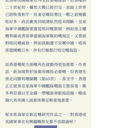
更加係英國喺東亞外交政策嘅後盾。但係嚟到
二十世紀初，雖然大戰已經打完，表面上世界
已經恢復和平，但東亞嘅局勢比一戰之前複雜
咗好多，政治衝突同暗湧依然從未間斷。皇家
海軍中國艦隊要遵從唔同嘅限制，例如係主權
嘅界線或者係華盛頓海軍條約嘅規定，又要面
對唔同嘅威脅，例如係動盪不安嘅中國、唔再
係盟國嘅日本，仲有打極都打唔完嘅海盜。
而香港喺呢方面嘅角色就顯得更加重要。作者
話，新加坡對於保衛帝國係必要嘅，但香港先
係走向勝利嘅關鍵（第60頁）。甚至乎，香港
正正就係皇家海軍中國艦隊嘅最主要基地。維
多利亞港以至金鐘一帶嘅海軍船塢設施，喺成
個大英帝國入面都係舉足輕重地重要。
呢本係海軍史新近嘅研究作品之一，對香港或
英國軍事史有興趣嘅朋友都不容錯過呀！