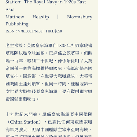
Station:  The Royal Navy in 1920s East 
Asia
Matthew Heaslip｜Bloomsbury 
Publishing
ISBN：9781350176188｜HKD$650
老生常談：英國皇家海軍自1805年打敗拿破崙
嘅艦隊以嚟全球無敵，已經係公認嘅事。但時
隔一百年，嚟到二十世紀，仲係唔係咁？大英
帝國係一個靠海權維持嘅國家，海軍就係帝國
嘅支柱。因為第一次世界大戰嘅緣故，大英帝
國嘅國土達到巔峯，但同一時間，經歷咗第一
次世界大戰摧殘嘅皇家海軍，要守衛咁龐大嘅
帝國就更顯吃力。
十九世紀末開始，單係皇家海軍嘅中國艦隊
（China Station），已經比任何東亞國家嘅
海軍更強大。呢隊中國艦隊主宰東亞嘅海域，