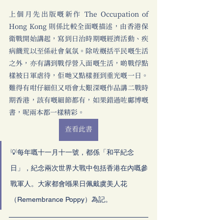
上個月先出版嘅新作 The Occupation of 
Hong Kong 則係比較全面嘅描述，由香港保
衛戰開始講起，寫到日治時期嘅經濟活動、疾
病饑荒以至係社會氣氛。除咗概括平民嘅生活
之外，亦有講到戰俘營入面嘅生活，啲戰俘點
樣被日軍虐待，佢哋又點樣捱到重光嘅一日。
難得有咁仔細但又唔會太艱深嘅作品講二戰時
期香港，該有嘅細節都有，如果錯過咗鄺博嘅
書，呢兩本都一樣精彩。
查看此書
💡每年嘅十一月十一號，都係「和平紀念
日」，紀念兩次世界大戰中包括香港在內嘅參
戰軍人。大家都會喺果日佩戴虞美人花
（Remembrance Poppy）為記。