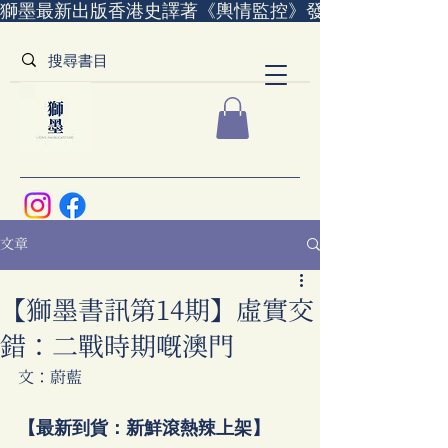
獅墨最新出版香港史譯著《輿情監控》發售中｜全世界
文章
【獅墨書訊第14期】虛實交
錯：二戰時期嘅澳門
文：蔚藍
【最新到貨：新鮮滾熱辣上架】