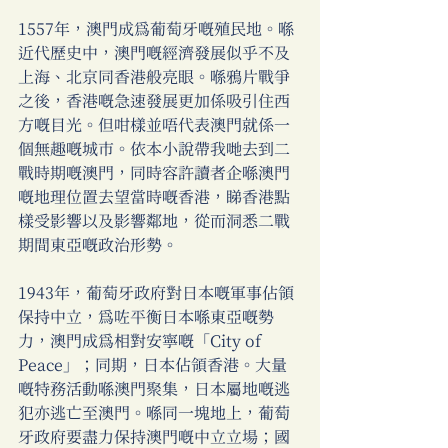
1557年，澳門成為葡萄牙嘅殖民地。喺
近代歷史中，澳門嘅經濟發展似乎不及
上海、北京同香港般亮眼。喺鴉片戰爭
之後，香港嘅急速發展更加係吸引住西
方嘅目光。但咁樣並唔代表澳門就係一
個無趣嘅城市。依本小說帶我哋去到二
戰時期嘅澳門，同時容許讀者企喺澳門
嘅地理位置去望當時嘅香港，睇香港點
樣受影響以及影響鄰地，從而洞悉二戰
期間東亞嘅政治形勢。 
1943年，葡萄牙政府對日本嘅軍事佔領
保持中立，為咗平衡日本喺東亞嘅勢
力，澳門成為相對安寧嘅「City of 
Peace」；同期，日本佔領香港。大量
嘅特務活動喺澳門聚集，日本屬地嘅逃
犯亦逃亡至澳門。喺同一塊地上，葡萄
牙政府要盡力保持澳門嘅中立立場；國