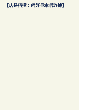
【店長精選：唔好果本唔敢揀】