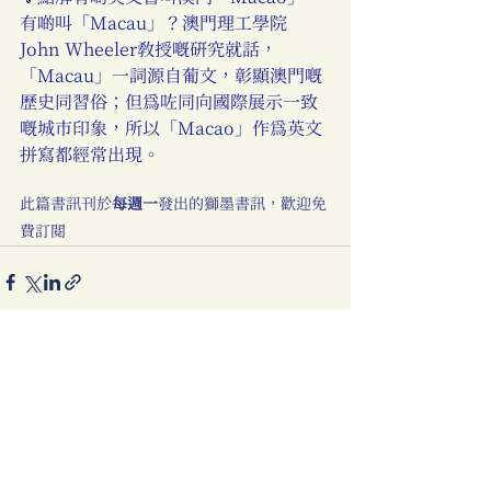
有啲叫「Macau」？澳門理工學院
John Wheeler教授嘅研究就話，
「Macau」一詞源自葡文，彰顯澳門嘅
歷史同習俗；但為咗同向國際展示一致
嘅城市印象，所以「Macao」作為英文
拼寫都經常出現。
此篇書訊刊於
每週一
發出的獅墨書訊，歡迎免
費訂閱
查看全部
最新文章