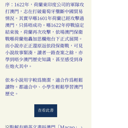
序：1622年，荷蘭東印度公司的軍隊攻
打澳門，志在打破葡萄牙壟斷中國貿易
情況。其實早喺1601年荷蘭已經攻擊過
澳門，只係唔成功。喺1622年停戰協定
結束後，荷蘭再次攻擊，依場澳門保衛
戰喺荷蘭炮轟加思欄炮台下正式展開。
而小說亦正正還原返依段保衛戰，可見
小說故事緊湊，讀者一路查案之餘，亦
學到唔少澳門歷史知識，甚至感受到身
在炮火其中。 
依本小說用字較為簡潔，適合作為輕鬆
讀物。都適合中、小學生輕鬆學習澳門
歷史。
查看此書
💡
點解有啲英文書叫澳門「Macao」、