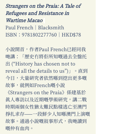
Strangers on the Praia: A Tale of 
Refugees and Resistance in 
Wartime Macao 
Paul French｜Blacksmith
ISBN：9781802277760｜HKD$78
小說開首，作者Paul French已經同我
哋講：「歷史冇將佢所知嘅過去全盤托
出 (“History has chosen not to 
reveal all the details to us”)」。直到
今日，大量研究者依然喺到挖出更多嘅
故事，就例如French嘅小說
《Strangers on the Praia》係建基於
真人專訪以及近期嘅學術研究，講二戰
時期兩個女性猶太難民點樣逃亡至澳門
掙扎求存——一段鮮少人知喺澳門上演嘅
故事。通過小說嘅敘事形式，我哋讀到
嘅仲有血肉。 