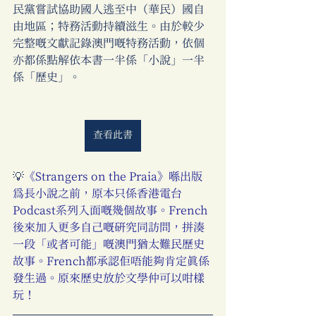
民黨嘗試協助國人逃至中（華民）國自
由地區；特務活動持續滋生。由於較少
完整嘅文獻記錄澳門嘅特務活動，依個
亦都係點解依本書一半係「小說」一半
係「歷史」。 
查看此書
💡
《Strangers on the Praia》喺出版
為長小說之前，原本只係香港電台
Podcast系列入面嘅幾個故事。French
後來加入更多自己嘅研究同訪問，拼湊
一段「或者可能」嘅澳門猶太難民歷史
故事。French都承認佢唔能夠肯定真係
發生過。原來歷史放於文學仲可以咁樣
玩！