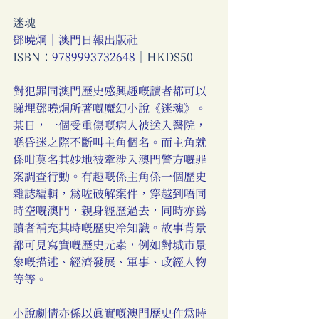
迷魂
鄧曉烔｜澳門日報出版社
ISBN：
9789993732648
｜HKD$50
對犯罪同澳門歷史感興趣嘅讀者都可以
睇埋鄧曉烔所著嘅魔幻小說《迷魂》。
某日，一個受重傷嘅病人被送入醫院，
喺昏迷之際不斷叫主角個名。而主角就
係咁莫名其妙地被牽涉入澳門警方嘅罪
案調查行動。有趣嘅係主角係一個歷史
雜誌編輯，為咗破解案件，穿越到唔同
時空嘅澳門，親身經歷過去，同時亦為
讀者補充其時嘅歷史冷知識。故事背景
都可見寫實嘅歷史元素，例如對城市景
象嘅描述、經濟發展、軍事、政經人物
等等。 
小說劇情亦係以真實嘅澳門歷史作為時