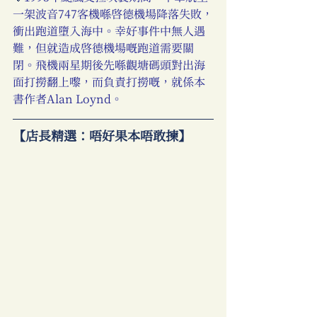
一架波音747客機喺啟德機場降落失敗，
衝出跑道墮入海中。幸好事件中無人遇
難，但就造成啓德機場嘅跑道需要關
閉。飛機兩星期後先喺觀塘碼頭對出海
面打撈翻上嚟，而負責打撈嘅，就係本
書作者Alan Loynd。
【店長精選：唔好果本唔敢揀】