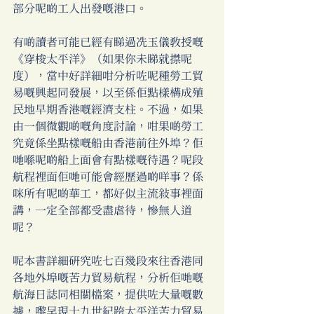
部分呢啲工人出發嘅港口。 
有啲讀者可能已經有睇過冼玉儀教授嘅
《穿梭太平洋》（如果你未睇就㩒呢
度），當中好詳細咁分析咗呢種勞工貿
易嘅興起同發展，以至係佢點樣構成殖
民地早期香港嘅經濟支柱。不過，如果
由一個微觀啲嘅角度討論，咁果啲勞工
究竟係坐點樣嘅船由香港前往外埠？佢
哋喺呢啲船上面會有點樣嘅待遇？呢段
航程裡面佢哋可能會經歷過啲咩事？係
咪所有呢啲華工，都好似主流敘事裡面
講，一定全部都受盡虐待，慘無人道
呢？ 
呢本書詳細研究咗七百幾段來往香港同
各地外埠嘅苦力貿易航程，分析佢哋嘅
航海日誌同相關檔案，提供咗大量嘅數
據，嚟呈現十九世紀跨太平洋苦力貿易