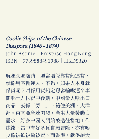
Coolie Ships of the Chinese 
Diaspora (1846 - 1874) 
John Asome｜Proverse Hong Kong 
ISBN：9789888491988｜HKD$320 
航運交通嚟講，通常唔係靠貨船運貨，
就係用客輪運人。不過，如果人本身就
係貨呢？咁係用貨船定喺客輪嚟運？事
關喺十九世紀中後期，中國最大嘅出口
商品，就係「勞工」。隨住美洲、大洋
洲同東南亞急速開發，產生大量勞動力
需求，好多中國人開始被送往當地工作
賺錢，當中有好多係自願冒險，亦有唔
少係被迫被騙被賣。而香港，就係絕大