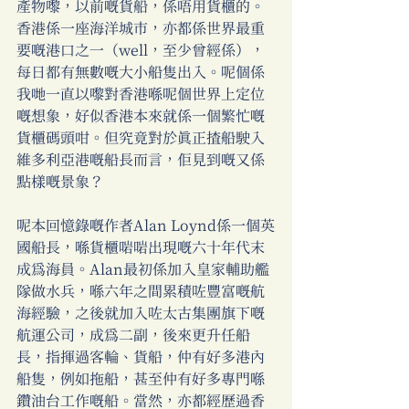
產物嚟，以前嘅貨船，係唔用貨櫃的。
香港係一座海洋城市，亦都係世界最重
要嘅港口之一（well，至少曾經係），
每日都有無數嘅大小船隻出入。呢個係
我哋一直以嚟對香港喺呢個世界上定位
嘅想象，好似香港本來就係一個繁忙嘅
貨櫃碼頭咁。但究竟對於真正揸船駛入
維多利亞港嘅船長而言，佢見到嘅又係
點樣嘅景象？ 
呢本回憶錄嘅作者Alan Loynd係一個英
國船長，喺貨櫃啱啱出現嘅六十年代末
成為海員。Alan最初係加入皇家輔助艦
隊做水兵，喺六年之間累積咗豐富嘅航
海經驗，之後就加入咗太古集團旗下嘅
航運公司，成為二副，後來更升任船
長，指揮過客輪、貨船，仲有好多港內
船隻，例如拖船，甚至仲有好多專門喺
鑽油台工作嘅船。當然，亦都經歷過香