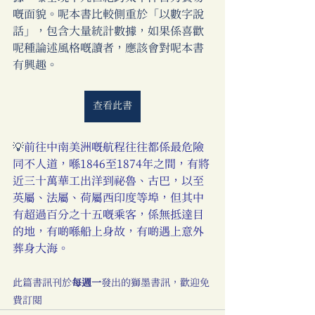
嘅面貌。呢本書比較側重於「以數字說
話」，包含大量統計數據，如果係喜歡
呢種論述風格嘅讀者，應該會對呢本書
有興趣。 
查看此書
💡
前往中南美洲嘅航程往往都係最危險
同不人道，喺1846至1874年之間，有將
近三十萬華工出洋到祕魯、古巴，以至
英屬、法屬、荷屬西印度等埠，但其中
有超過百分之十五嘅乘客，係無抵達目
的地，有啲喺船上身故，有啲遇上意外
葬身大海。
此篇書訊刊於
每週一
發出的獅墨書訊，歡迎免
費訂閱