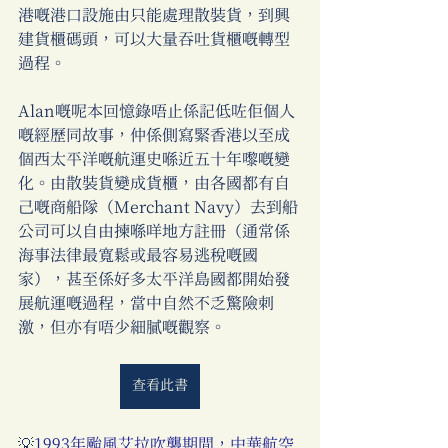
港嘅港口設施由只能處理散裝貨，到興
建貨櫃碼頭，可以大量吞吐貨櫃嘅轉型
過程。 
Alan嘅呢本回憶錄唔止係記低咗佢個人
嘅經歷同故事，仲係側寫緊香港以至成
個西太平洋嘅航運史喺近五十年嚟嘅變
化。由散裝貨變成貨櫃，由各國都有自
己嘅商船隊（Merchant Navy）去到船
公司可以自由揀喺咩地方註冊（通常係
海事法律最寬鬆或最容易逃稅嘅國
家），甚至係好多太平洋島國都開始發
展航運嘅過程，當中自然不乏驚險刺
激，但亦有唔少細膩嘅觀察。 
查看此書
💡
1993年颱風艾拉吹襲期間，中華航空