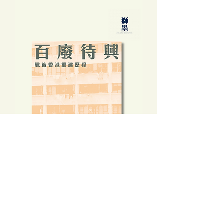
百廢待興：戰後香港重建歷程
Price
HK$138.00