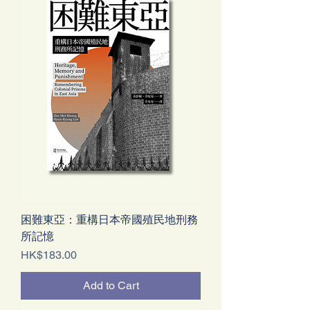
困難東亞：重構日本帝國殖民地刑務
所記憶
Price
HK$183.00
Add to Cart