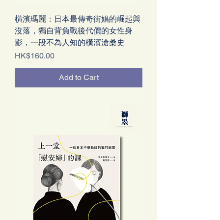
橫濱瑪麗：日本最傳奇街娼的崛起與
沒落，獨自背負戰後代價的女性身
影，一段不為人知的橫濱滄桑史
Price
HK$160.00
Add to Cart