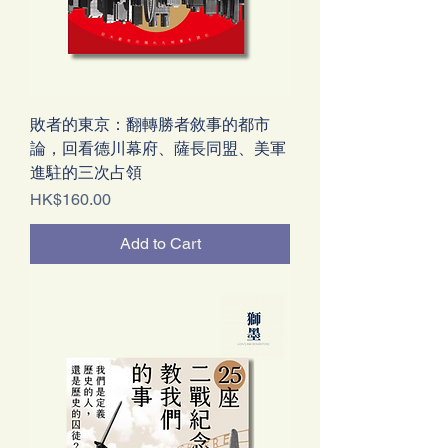
敗者的東京：翻轉勝者敘事的都市
論，回看德川幕府、薩長同盟、美軍
進駐的三次占領
Price
HK$160.00
Add to Cart