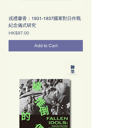
戎禮馨香：1931-1937國軍對日作戰
紀念儀式研究
Price
HK$97.00
Add to Cart