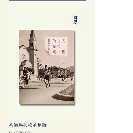
香港馬拉松的足蹤
Price