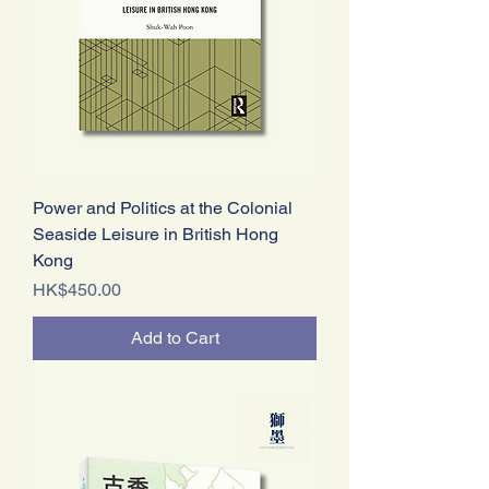
Power and Politics at the Colonial
Seaside Leisure in British Hong
Kong
Price
HK$450.00
Add to Cart