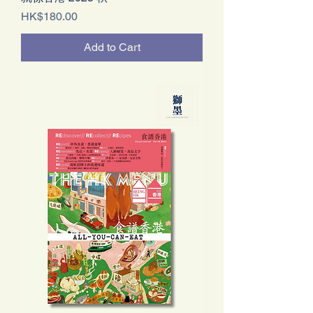
Price
HK$180.00
Add to Cart