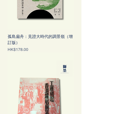
孤島扁舟：見證大時代的調景嶺（增
訂版）
Price
HK$178.00