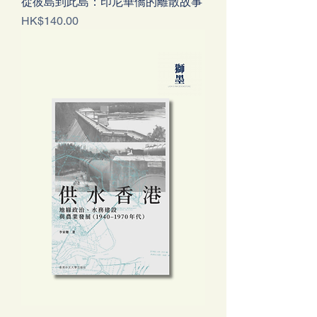
從彼島到此島：印尼華僑的離散故事
Price
HK$140.00