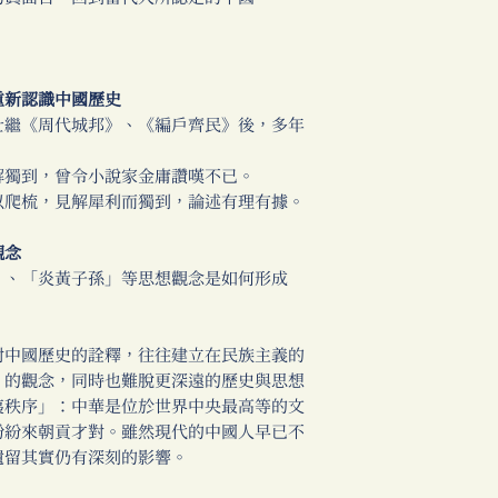
新認識中國歷史
繼《周代城邦》、《編戶齊民》後，多年
獨到，曾令小說家金庸讚嘆不已。
爬梳，見解犀利而獨到，論述有理有據。
觀念
、「炎黃子孫」等思想觀念是如何形成
中國歷史的詮釋，往往建立在民族主義的
」的觀念，同時也難脫更深遠的歷史與思想
夷秩序」：中華是位於世界中央最高等的文
紛紛來朝貢才對。雖然現代的中國人早已不
遺留其實仍有深刻的影響。