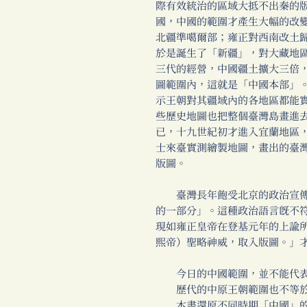
際有效統治的區域大抵不出秦的
國，中國的範圍才產生大幅的改
北疆準噶爾部；雍正對西南改土
於是誕生了「新疆」，對大藏地
三代的經營，中國疆土擴大三倍
圖範圍內，這就是「中國本部」
示王朝對其疆域內的各地區都能
些歷史地圖也把整個臺灣島畫進
已，十九世紀初才進入宜蘭地區
士來臺實測繪製地圖，畫出的臺
版圖。
臺灣長年飽受北京的政治宣傳
的一部分」。這種政治語言既不
現如雍正皇帝在登基元年的上諭
熙帝）聖略神威，取入版圖。」
今日的中國範圍，並不能代表
歷代的中原王朝範圍也不等於
本書還原不同時期「中國」的