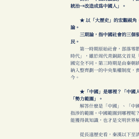
統治→改造成為中國人」。
★ 以「大歷史」的宏觀視角，
論。
三期論，指中國社會的三個發
民。
第一時期原始社會，部落零散
時代」，雖於周代青銅銘文首見
國完全不同。第三時期是由秦朝
納入整齊劃一的中央集權制度，
今。
★「中國」是哪裡？「中國人
「勢力範圍」。
解答什麼是「中國」、「中國
指涉的範圍。中國範圍到哪裡呢
能獲得真知識，也才是文明世界
從長遠歷史看，秦漢以下至清