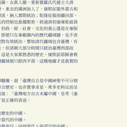
版圖。女真入關，愛新覺羅氏代建立大清
變。東北的滿洲加入了，康熙征服外蒙古和
歸流，納入實際統治；乾隆征服南疆回部，
區的控制也愈趨緊密。經過清初康雍乾祖孫
，但政、經、社會、文化的重心還是在秦版
。即使只在秦範圍內的歷代疆域圖，也不表
實際有效統治。譬如清代疆域包含臺灣，有
去，但清朝大部分時間只統治臺灣西部而
，這是大家都熟悉的歷史。康熙派耶穌會教
灣疆域便只限西半部，這種地圖才是真實的
騷擾，說「臺灣自古是中國神聖不可分割
符合歷史，也非實事求是。眾多史料反而呈
所說：「臺灣地方自古未屬中國，皇考（康
才是正確的表述。
歷史的中國。
當代的中國。
真面目，回到當代人所認定的中國。