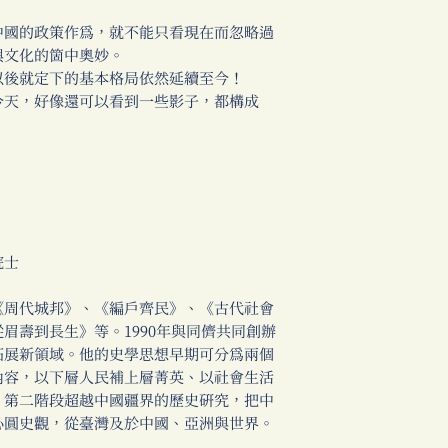
國的政策作為，就不能只看現在而忽略過
與文化的箇中奧妙。
後就定下的基本格局依然延續至今！
天，好像還可以看到一些影子，都構成
。
院士
周代城邦》、《編戶齊民》、《古代社會
眉壽到長生》等。1990年與同儕共同創辦
拓展新領域。他的史學思想早期可分為兩個
內容，以下層人民補上層菁英、以社會生活
。第二階段超越中國疆界的歷史研究，把中
心圓史觀，從臺灣及於中國、亞洲與世界。