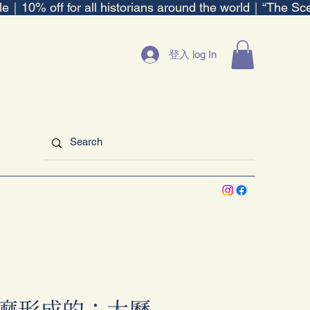
ble｜
登入 log In