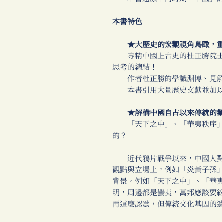
本書特色
★大歷史的宏觀視角鳥瞰，重
專精中國上古史的杜正勝院士
思考的總結！
作者杜正勝的學識淵博、見解
本書引用大量歷史文獻並加以
★解構中國自古以來傳統的
「天下之中」、「華夷秩序」
的？
近代鴉片戰爭以來，中國人對
觀點與立場上，例如「炎黃子孫
背景，例如「天下之中」、「華
明，周邊都是蠻夷，萬邦應該要
再這麼認為，但傳統文化基因的