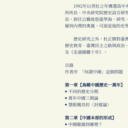
1992年以青壯之年膺選為中
所所長、中央研究院歷史語言研
長。卸任公職後悠遊學海，研究
層到內裡的奧義，可說是他的史
歷史研究之外，杜正勝對臺灣
歷史教育、臺灣民主之路與政治、
及《走過關鍵十年》。
目錄
作者序 「何謂中國」這個問題
第一章【鳥瞰中國歷史一萬年】
￭ 不同的歷史分期
￭ 萬年中國三期論
￭ 慧眼獨具的〈封建論〉
第二章【中國本部的形成】
￭ 中國範圍到哪裡？