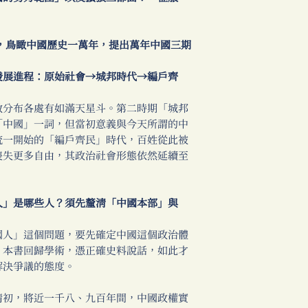
鳥瞰中國歷史一萬年，提出萬年中國三期
展進程：原始社會→城邦時代→編戶齊
分布各處有如滿天星斗。第二時期「城邦
「中國」一詞，但當初意義與今天所謂的中
統一開始的「編戶齊民」時代，百姓從此被
喪失更多自由，其政治社會形態依然延續至
」是哪些人？須先釐清「中國本部」與
人」這個問題，要先確定中國這個政治體
？本書回歸學術，憑正確史料說話，如此才
解決爭議的態度。
初，將近一千八、九百年間，中國政權實