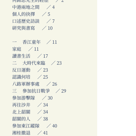
何銘思先生的經歷 ／ 2
中港兩地之間 ／ 4
個人的抉擇 ／ 5
口述歷史訪談 ／ 7
研究與書寫 ／ 10
一 香江童年 ／ 11
家庭 ／ 11
讀書生活 ／ 17
二 大時代來臨 ／ 23
反日運動 ／ 23
認識何培 ／ 25
八路軍辦事處 ／ 26
三 參加抗日戰爭 ／ 29
參加游擊隊 ／ 30
再往沙井 ／ 34
北上韶關 ／ 34
韶關的人 ／ 38
參加東江縱隊 ／ 40
湘桂撤退 ／ 41