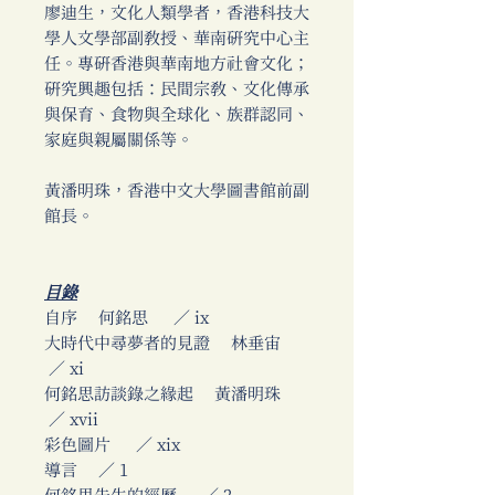
廖迪生，文化人類學者，香港科技大
學人文學部副教授、華南研究中心主
任。專研香港與華南地方社會文化；
研究興趣包括：民間宗教、文化傳承
與保育、食物與全球化、族群認同、
家庭與親屬關係等。
黃潘明珠，香港中文大學圖書館前副
館長。
目錄
自序 何銘思 ／ ix
大時代中尋夢者的見證 林垂宙
／ xi
何銘思訪談錄之緣起 黃潘明珠
／ xvii
彩色圖片 ／ xix
導言 ／ 1