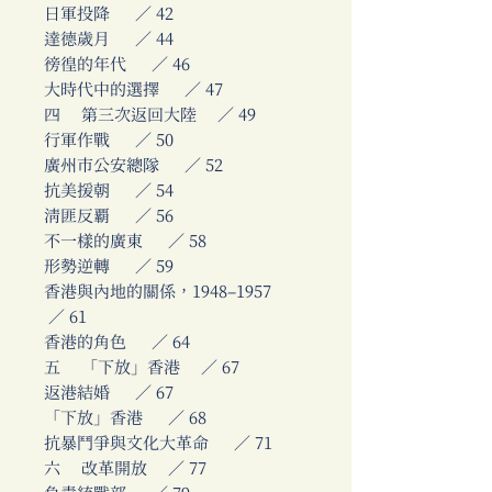
日軍投降 ／ 42
達德歲月 ／ 44
徬徨的年代 ／ 46
大時代中的選擇 ／ 47
四 第三次返回大陸 ／ 49
行軍作戰 ／ 50
廣州市公安總隊 ／ 52
抗美援朝 ／ 54
清匪反覇 ／ 56
不一樣的廣東 ／ 58
形勢逆轉 ／ 59
香港與內地的關係，1948–1957
／ 61
香港的角色 ／ 64
五 「下放」香港 ／ 67
返港結婚 ／ 67
「下放」香港 ／ 68
抗暴鬥爭與文化大革命 ／ 71
六 改革開放 ／ 77