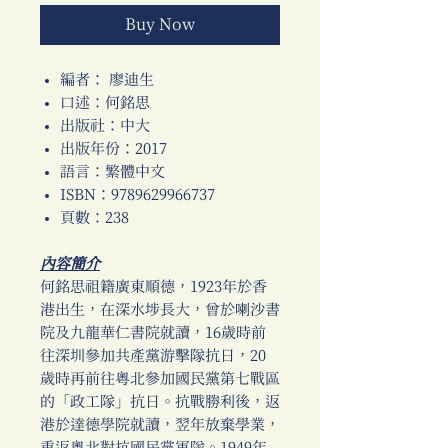
Buy Now
編者： 廖迪生
口述：何銘思
出版社：中大
出版年份：2017
語言：繁體中文
ISBN：9789629966737
頁數：238
內容簡介
何銘思祖籍廣東順德，1923年於香
港出生，在深水埗長大，曾於喇沙書
院及九龍華仁書院就讀，16歲時前
往深圳參加共產黨游擊隊抗日，20
歲時再前往粵北參加國民黨第七戰區
的「政工隊」抗日。抗戰勝利後，返
港於達德學院就讀，翌年放棄學業，