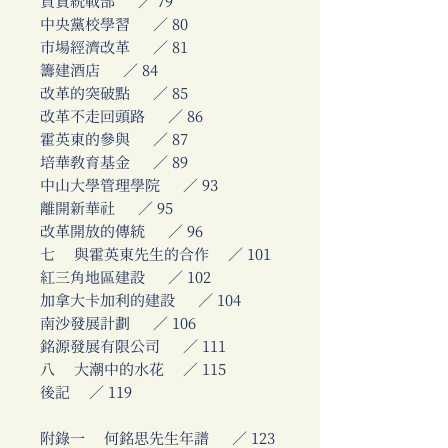
負責統戰部 ／ 79
中央黨校學習 ／ 80
市場經濟改革 ／ 81
籌建酒店 ／ 84
改革的突破點 ／ 85
改革不走回頭路 ／ 86
霍英東的參與 ／ 87
培華教育基金 ／ 89
中山大學管理學院 ／ 93
離開新華社 ／ 95
改革開放的傳統 ／ 96
七 與霍英東先生的合作 ／ 101
紅三角地區建設 ／ 102
加拿大卡加利的建設 ／ 104
南沙發展計劃 ／ 106
銘源發展有限公司 ／ 111
八 大潮中的水花 ／ 115
後記 ／ 119
附錄一 何銘思先生年譜 ／ 123