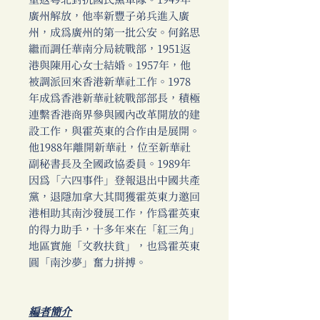
重返粵北對抗國民黨軍隊。1949年
廣州解放，他率新豐子弟兵進入廣
州，成為廣州的第一批公安。何銘思
繼而調任華南分局統戰部，1951返
港與陳用心女士結婚。1957年，他
被調派回來香港新華社工作。1978
年成為香港新華社統戰部部長，積極
連繫香港商界參與國內改革開放的建
設工作，與霍英東的合作由是展開。
他1988年離開新華社，位至新華社
副秘書長及全國政協委員。1989年
因為「六四事件」登報退出中國共產
黨，退隱加拿大其間獲霍英東力邀回
港相助其南沙發展工作，作為霍英東
的得力助手，十多年來在「紅三角」
地區實施「文教扶貧」，也為霍英東
圓「南沙夢」奮力拼搏。
編者簡介