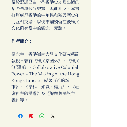
留於記述已由一些香港史家點出過的
某些華洋合謀史實。與此相反，本書
打算處理香港的中華性和殖民歷史如
何互相交錯，以便推翻殘留在後殖民
文化研究當中的觀念二元論。
作者簡介：
羅永生，香港嶺南大學文化研究系副
教授。著有《殖民家國外》、《殖民
無間道》、Collaborative Colonial
Power – The Making of the Hong
Kong Chinese，編著《誰的城
市》、《學科．知識．權力》、《社
會科學的措辭》及《解殖與民族主
義》等。