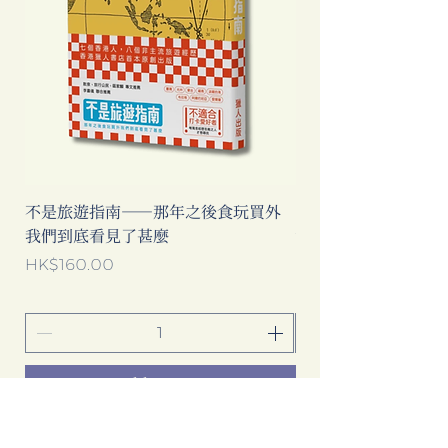
不是旅遊指南──那年之後食玩買外
中國製造: 從躺平、
我們到底看見了甚麼
當代中國流行語背後
Price
Price
HK$160.00
HK$193.00
Add to Cart
Clicking this Google Ad provides