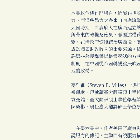
本書以危機作開場白，追溯19世
力。而這些暴力大多來自四處流
天國時期，由廣府人在廣西建立
所帶來的轉機及後果，並闡述橫跨
變。在清政府恢復統治廣西後，
成為國家財政收入的重要來源。
許這些移民群體以較為靈活的方
制度。在中國從帝國轉變為民族
地的政體。
麥哲維（Steven B. Mile
傅珮琳，現就讀臺大翻譯碩士學
袁曼端，臺大翻譯碩士學位學程
陳榮彬，現任臺大翻譯碩士學位
「在整本書中，作者善用了廣東
說服力的傳記，生動而有說服力