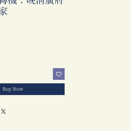
轉機：晚清廣府
家
Price
Buy Now