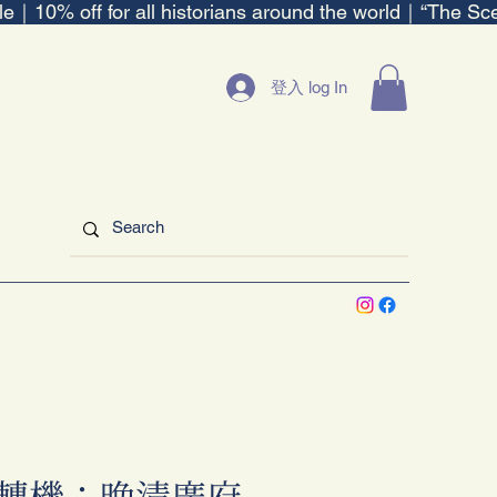
ble｜
登入 log In