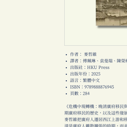
作者： 麥哲維
譯者：傅珮琳、袁曼端、陳榮
出版社：HKU Press
出版年份：2025
語言：繁體中文
ISBN：9789888876945
頁數：284
《危機中現轉機：晚清廣府移民
期廣府移民的歷史，以及這些發
麥哲維把廣府人遷居西江上游和
清是廣府人離散擴張的時期，而