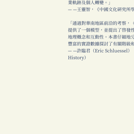
業軌跡及個人轉變。」
— —王靈智，《中國文化研究所
「通過對華南地區前沿的考察，
提供了一個模型，並提出了啟發
地理概念和互動性。本書仔細地分
豐富的實證數據探討了有關階級
— —許臨君（Eric Schluessel
History）