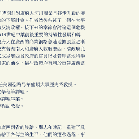
紀時期針對廣府人河川商業且逐步升級的暴
動的下層社會。作者然後敘述了一個在太平
的反清政權。接下來的章節會討論這個危機
19世紀中葉前後重要的持續性發展和轉
廣府人在廣西的商業網絡急速地擴張並逐漸
依靠著湖南人和廣府人收服廣西，清政府允
式成為廣西省政府的官員以及管理當地科舉
國家的前夕，這些政策均有利於重建廣西當
s），現任美國聖路易華盛頓大學歷史系教授。
位學程筆譯組。
筆譯組畢業。
學程副教授。
和廣西兩省的族譜、縣志和碑記，重建了具
描繪了各傳主的生平、他們的遷移過程、事