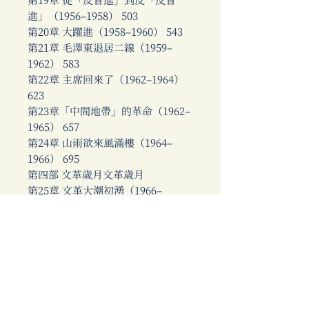
第19章 從「反冒進」到反「反冒
進」（1956–1958） 503
第20章 大躍進（1958–1960） 543
第21章 毛澤東退居二線（1959–
1962） 583
第22章 主席回來了（1962–1964）
623
第23章「中間地帶」的革命（1962–
1965） 657
第24章 山雨欲來風滿樓（1964–
1966） 695
第四部 文革歲月文革歲月
第25章 文革大潮初湧（1966–
1967） 737
第26章 天下大亂（1967–1968） 767
第27章 林彪事件（1969–1971） 801
第28章 敲開美國的大門（1969–
1972） 839
第29章 高處不勝寒（1972–1974）
881