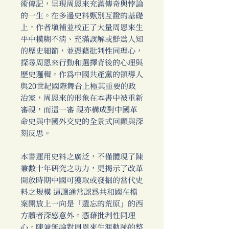
術傳記，呈現周恩來充滿傳奇與悖論
的一生。在多邊史料甄別互證的基礎
上，作者填補並校正了大量周恩來生
平中模糊不清、充滿誤解或鮮為人知
的歷史細節，並憑藉批判性同理心，
探尋周恩來行動和選擇背後的心理與
歷史邏輯。作為中國共產黨的領導人
與20世紀國際舞台上極其重要的政
治家，周恩來的形象在本書中被重新
審視，而這一審 視亦構成對中國革
命史與中國外交史的全景式回顧與深
刻反思。
本書運用史料之廣泛，不僅體現了陳
兼數十年研究之功力，更揭示了改革
開放時期中國可獲取或發掘的當代史
料之規模 這讓通常認為共和國在檔
案開放上一向是「遺忘的荒原」的西
方讀者深感意外。憑藉批判性同理
心，陳兼無論對周恩來生涯軌跡的整