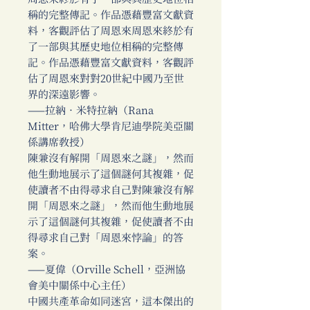
稱的完整傳記。作品憑藉豐富文獻資
料，客觀評估了周恩來周恩來終於有
了一部與其歷史地位相稱的完整傳
記。作品憑藉豐富文獻資料，客觀評
估了周恩來對對20世紀中國乃至世
界的深遠影響。
——拉納．米特拉納（Rana
Mitter，哈佛大學肯尼迪學院美亞關
係講席教授）
陳兼沒有解開「周恩來之謎」，然而
他生動地展示了這個謎何其複雜，促
使讀者不由得尋求自己對陳兼沒有解
開「周恩來之謎」，然而他生動地展
示了這個謎何其複雜，促使讀者不由
得尋求自己對「周恩來悖論」的答
案。
——夏偉（Orville Schell，亞洲協
會美中關係中心主任）
中國共產革命如同迷宮，這本傑出的