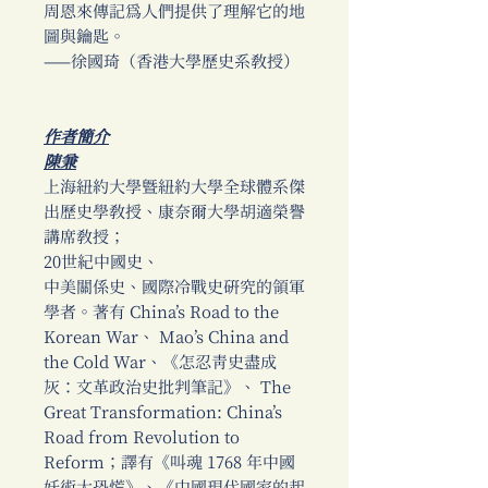
周恩來傳記為人們提供了理解它的地
圖與鑰匙。
——徐國琦（香港大學歷史系教授）
作者簡介
陳兼
上海紐約大學暨紐約大學全球體系傑
出歷史學教授、康奈爾大學胡適榮譽
講席教授；
20世紀中國史、
中美關係史、國際冷戰史研究的領軍
學者。著有 China’s Road to the
Korean War、 Mao’s China and
the Cold War、《怎忍青史盡成
灰：文革政治史批判筆記》、 The
Great Transformation: China’s
Road from Revolution to
Reform；譯有《叫魂 1768 年中國