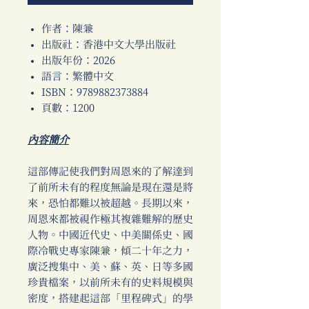
作者：陳兼
出版社：香港中文大學出版社
出版年份：2026
語言：繁體中文
ISBN：9789882373884
頁數：1200
內容簡介
這部傳記使我們對周恩來的了解達到
了前所未有的程度無論是現在還是將
來，恐怕都難以被超越。長期以來，
周恩來都被視作極其複雜難解的歷史
人物。中國近代史、中美關係史、國
際冷戰史專家陳兼，傾二十年之力，
廣泛搜集中、美、蘇、英、日等多國
珍貴檔案，以前所未有的史料規模與
密度，搭建起這部「里程碑式」的學