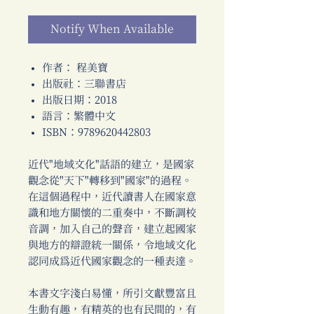
Notify When Available
作者： 程美寶
出版社：三聯書店
出版日期：2018
語言：繁體中文
ISBN：9789620442803
近代"地域文化"話語的建立，是國家
觀念從"天下"轉移到"國家"的過程。
在這個過程中，近代讀書人在國家意
識和地方關懷的二重奏中，不斷調校
音調，加入自己的聲音，建立起國家
與地方的辯證統一關係，令地域文化
認同成為近代國家觀念的一種表達。
本書文字淺白易懂，所引文獻豐富且
生動有趣，有精英的也有民間的，有