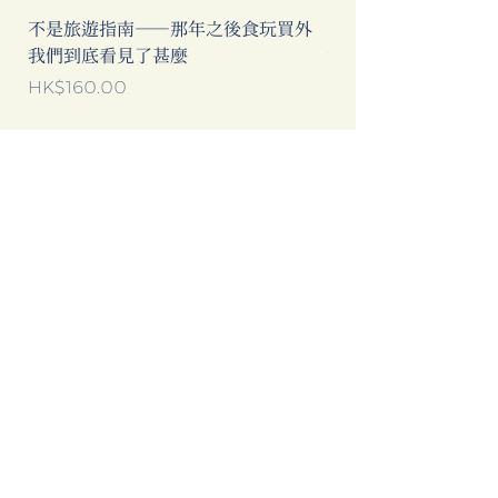
不是旅遊指南──那年之後食玩買外
中國製造: 從躺平、
我們到底看見了甚麼
當代中國流行語背後
Price
Price
HK$160.00
HK$193.00
Add to Cart
Clicking this Google Ad provides
extra income to our bookstore.
Thanks for your support!