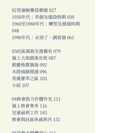
02荒嶺蛻變為樂園 027
1950年代：草創及建設時期 030
1960至1980年代：轉型及發展時期
048
1990年代：永別了，調景嶺 061
03社區風貌全港獨有 079
嶺上大街錯落有致 087
節慶佈置旗海 092
水陸兩路開通 096
英雄薈萃之區 103
小結 107
04教會致力作鹽作光 111
嶺上教會眾多 116
兒童福利工作 143
教會與社區休戚與共 151