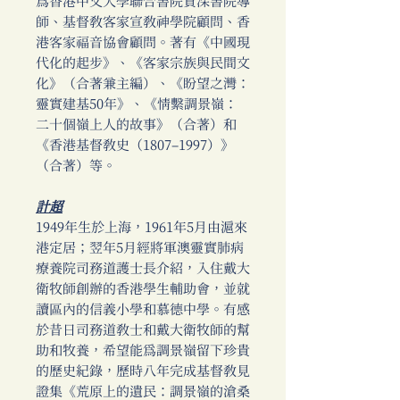
為香港中文大學聯合書院資深書院導
師、基督教客家宣教神學院顧問、香
港客家福音協會顧問。著有《中國現
代化的起步》、《客家宗族與民間文
化》（合著兼主編）、《盼望之灣：
靈實建基50年》、《情繫調景嶺：
二十個嶺上人的故事》（合著）和
《香港基督教史（1807–1997）》
（合著）等。
計超
1949年生於上海，1961年5月由滬來
港定居；翌年5月經將軍澳靈實肺病
療養院司務道護士長介紹，入住戴大
衛牧師創辦的香港學生輔助會，並就
讀區內的信義小學和慕德中學。有感
於昔日司務道教士和戴大衛牧師的幫
助和牧養，希望能為調景嶺留下珍貴
的歷史紀錄，歷時八年完成基督教見
證集《荒原上的遺民：調景嶺的滄桑