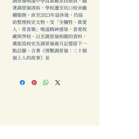
調景嶺鳴遠中學為實驗室技術員，隨
著調景嶺清拆，學校遷至坑口校舍繼
續服務，直至2023年退休後，仍協
助整理校史文物。受「全犧牲、真愛
人、常喜樂」鳴遠精神感染，喜愛收
藏與學校，以至調景嶺相關的資料，
冀能為校史及調景嶺歲月記憶留下一
點註腳。合著《情繫調景嶺：二十個
嶺上人的故事》並