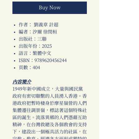
Buy Now
作者： 劉義章 計超
編者：汐爾 徐閏桓
出版社：三聯
出版年份：2025
語言：繁體中文
ISBN：9789620456244
頁數：404
內容簡介
1949年新中國成立，大量與國民黨
政府有密切聯繫的人員湧入香港。香
港政府把暫時棲身於摩星嶺營的人們
集體遷往調景嶺，標誌著這個特殊社
區的誕生。流落異鄉的人們憑藉互助
精神，在台灣救總及各個教會的支持
下，建設出一個極具活力的社區，在