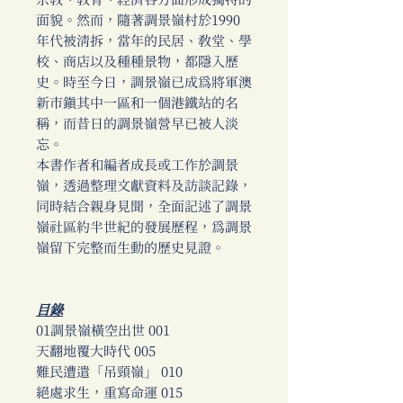
宗教、教育、經濟各方面形成獨特的
面貌。然而，隨著調景嶺村於1990
年代被清拆，當年的民居、教堂、學
校、商店以及種種景物，都隱入歷
史。時至今日，調景嶺已成為將軍澳
新市鎮其中一區和一個港鐵站的名
稱，而昔日的調景嶺營早已被人淡
忘。
本書作者和編者成長或工作於調景
嶺，透過整理文獻資料及訪談記錄，
同時結合親身見聞，全面記述了調景
嶺社區約半世紀的發展歷程，為調景
嶺留下完整而生動的歷史見證。
目錄
01調景嶺橫空出世 001
天翻地覆大時代 005
難民遭遣「吊頸嶺」 010
絕處求生，重寫命運 015