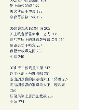
05弦歌不輟響遍山 161
嶺上學校巡禮 166
燈火薄窗小溪裏 192
卓育菁莪數十載 197
06醫護炬火長耀不滅 205
天主教會燃醫療事工之光 208
建於荒原上的基督教靈實協會 212
關顧長幼不輕怠 234
創福音戒毒先河 238
小結 240
07由手工藝到重工業 247
以工代賑，飛針引線 251
走出調景嶺的注塑機大王：蔣震 259
走進調景嶺的鋼鐵業大王：龐鼎元
263
紹榮與嶺上居民創雙贏 269
小結 274