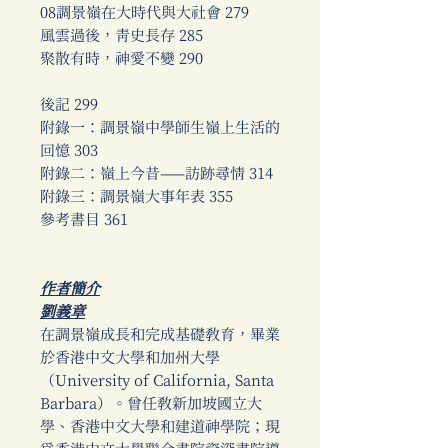
08調景嶺在大時代與大社會 279
風雲過後，青史長存 285
聚散有時，神愛不變 290
後記 299
附錄一：調景嶺中學師生嶺上生活的
回憶 303
附錄二：嶺上今昔——訪跡尋情 314
附錄三：調景嶺大事年表 355
參考書目 361
作者簡介
劉義章
在調景嶺成長和完成基礎教育，畢業
於香港中文大學和加州大學
（University of California, Santa
Barbara）。曾任教新加坡國立大
學、香港中文大學和建道神學院；現