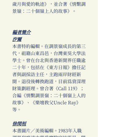
歲月與愛的軌迹》，並合著《情繫調
景嶺：二十個嶺上人的故事》。
編者簡介
汐爾
本書特約編輯。在調景嶺成長的第三
代，祖籍山東昌邑，台灣東吳大學法
學士。曾在台北與香港新聞界任職逾
二十年，包括在《東方日報》擔任記
者與副採訪主任，主跑兩岸財經新
聞。退役後轉換跑道，目前為資深理
財策劃經理。曾合著《Call 119》；
合編《情繫調景嶺：二十個嶺上人的
故事》、《樂壇教父Uncle Ray》
等。
徐閏桓
本書圖片／美術編輯。1983年入職