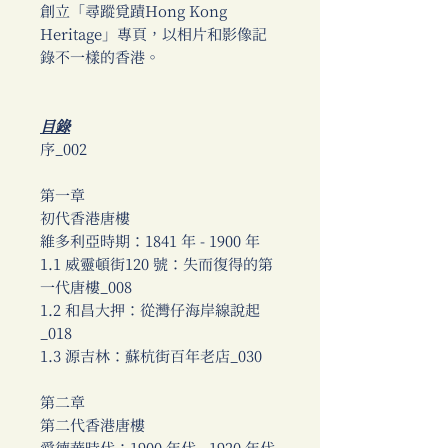
創立「尋蹤覓蹟Hong Kong
Heritage」專頁，以相片和影像記
錄不一樣的香港。
目錄
序_002
第一章
初代香港唐樓
維多利亞時期：1841 年 - 1900 年
1.1 威靈頓街120 號：失而復得的第
一代唐樓_008
1.2 和昌大押：從灣仔海岸線說起
_018
1.3 源吉林：蘇杭街百年老店_030
第二章
第二代香港唐樓