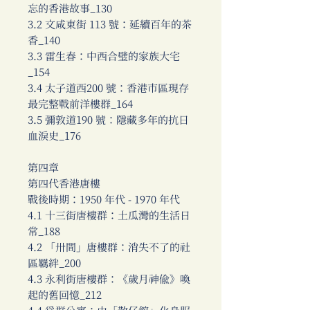
忘的香港故事_130
3.2 文咸東街 113 號：延續百年的茶
香_140
3.3 雷生春：中西合璧的家族大宅
_154
3.4 太子道西200 號：香港市區現存
最完整戰前洋樓群_164
3.5 彌敦道190 號：隱藏多年的抗日
血淚史_176
第四章
第四代香港唐樓
戰後時期：1950 年代 - 1970 年代
4.1 十三街唐樓群：土瓜灣的生活日
常_188
4.2 「卅間」唐樓群：消失不了的社
區羈絆_200
4.3 永利街唐樓群：《歲月神偷》喚
起的舊回憶_212