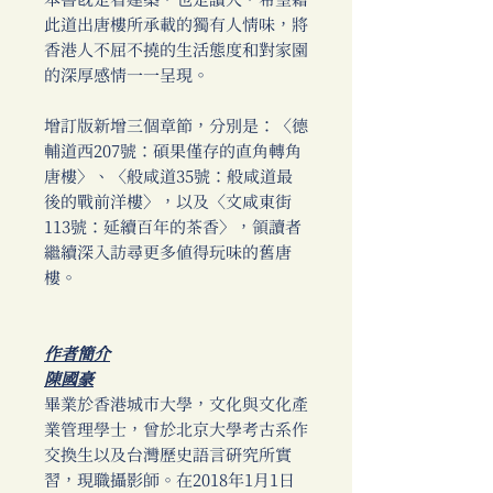
本書既是看建築，也是讀人，希望藉
此道出唐樓所承載的獨有人情味，將
香港人不屈不撓的生活態度和對家園
的深厚感情一一呈現。
增訂版新增三個章節，分別是：〈德
輔道西207號：碩果僅存的直角轉角
唐樓〉、〈般咸道35號：般咸道最
後的戰前洋樓〉，以及〈文咸東街
113號：延續百年的茶香〉，領讀者
繼續深入訪尋更多值得玩味的舊唐
樓。
作者簡介
陳國豪
畢業於香港城市大學，文化與文化產
業管理學士，曾於北京大學考古系作
交換生以及台灣歷史語言研究所實
習，現職攝影師。在2018年1月1日