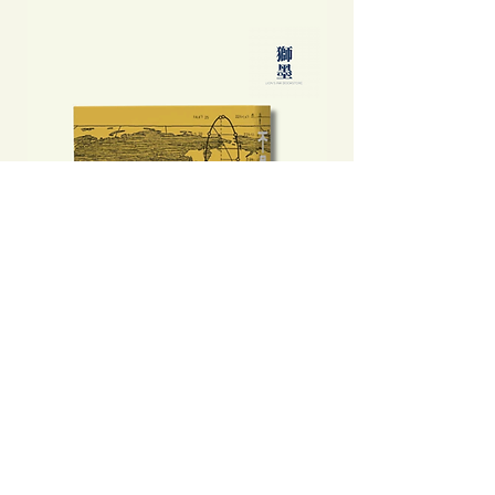
不是旅遊指南──那年之後食玩買外
中國製造: 從躺平、