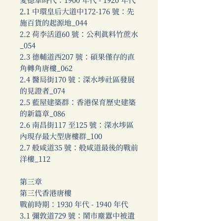
愛德華時代：1900 年代 - 1920 年代
2.1 中環皇后大道中172-176 號：先
施百貨的起源地_044
2.2 荷李活道60 號：公利真料竹蔗水
_054
2.3 德輔道西207 號：碩果僅存的直
角轉角唐樓_062
2.4 醫局街170 號：深水埗社區發展
的見證者_074
2.5 藍屋建築群：香港保育歷史建築
的新篇章_086
2.6 南昌街117 至125 號：深水埗區
內現存最大型唐樓群_100
2.7 般咸道35 號：般咸道最後的戰前
洋樓_112
第三章
第三代香港唐樓
戰前時期：1930 年代 - 1940 年代
3.1 彌敦道729 號：鬧市塵囂中被遺