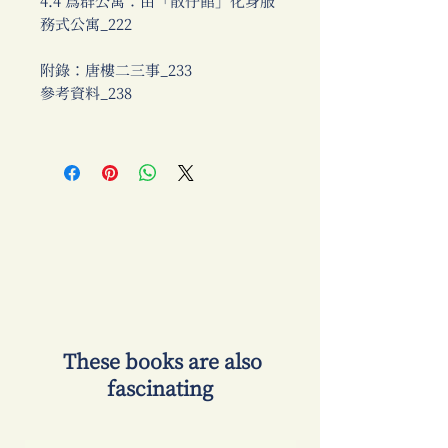
4.4 為群公寓：由「散仔館」化身服
務式公寓_222
附錄：唐樓二三事_233
參考資料_238
​ These books are also
fascinating