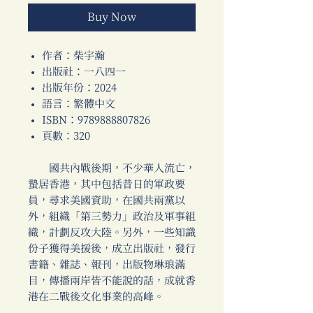
Buy Now
作者：柴宇瀚
出版社：一八四一
出版年份：2024
語言：繁體中文
ISBN：9789888807826
頁數：320
國共內戰後期，不少華人流亡，
蟄居香港，其中包括昔日的軍政要
員，尋求美國資助，在國共兩黨以
外，組織「第三勢力」政治及軍事組
織，計劃反攻大陸。另外，一些知識
份子獲得美援後，成立出版社，發行
書籍、雜誌、報刊，出版物琳琅滿
目，傳播兩岸皆不能說的話，成就香
港在二戰後文化事業的高峰。