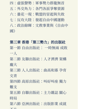
四：虛張聲勢：軍事勢力群龍無首
五：外交角力：各門各派爭奪資源
六：曇花一現：戰盟的冒起與失敗
七：反攻大陸：發起自由中國運動
八：政治餘暉：文教事業與《自由中
國》
第三章 香港「第三勢力」的出版社
第一節 自由出版社： 一時無兩 成敗
一人
第二節 友聯出版社：人才濟濟 架構
龐大
第三節 人人出版社：曲高和寡 孕育
文青
第四節 高原出版社：叫好叫座 獨力
難支
第五節 自聯出版社：主力雜誌 關心
時局
第六節 亞洲出版社：出版影業 成就