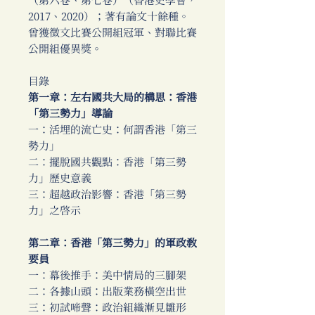
（第六卷、第七卷）（香港史學會，
2017、2020）；著有論文十餘種。
曾獲徵文比賽公開組冠軍、對聯比賽
公開組優異獎。
目錄
第一章：左右國共大局的構思：香港
「第三勢力」導論
一：活埋的流亡史：何謂香港「第三
勢力」
二：擺脫國共觀點：香港「第三勢
力」歷史意義
三：超越政治影響：香港「第三勢
力」之啟示
第二章：香港「第三勢力」的軍政教
要員
一：幕後推手：美中情局的三腳架
二：各據山頭：出版業務橫空出世
三：初試啼聲：政治組織漸見雛形