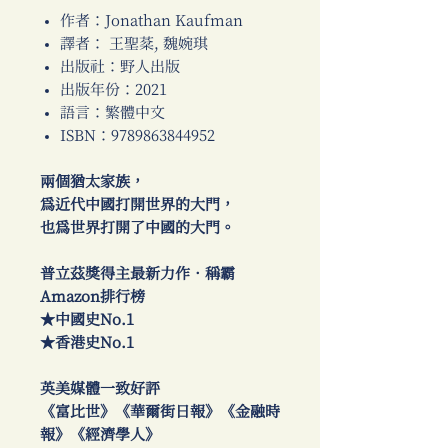
作者：Jonathan Kaufman
譯者： 王聖棻, 魏婉琪
出版社：野人出版
出版年份：2021
語言：繁體中文
ISBN：9789863844952
兩個猶太家族，
為近代中國打開世界的大門，
也為世界打開了中國的大門。
普立茲獎得主最新力作．稱霸
Amazon排行榜
★中國史No.1
★香港史No.1
英美媒體一致好評
《富比世》《華爾街日報》《金融時
報》《經濟學人》