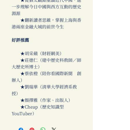
★從猶太觀點重讀近代中國，進
一步理解今日中國與西方互動的歷史
淵源
★翻新讀者思維，掌握上海與香
港兩座金融大城的前世今生
好評推薦
★胡采蘋（財經網美）
★莊德仁（建中歷史科教師／師
大歷史所博士）
★蔡依橙（陪你看國際新聞 創
辦人）
★劉瑞華（清華大學經濟系教
授）
★顏擇雅（作家、出版人）
★Cheap（歷史知識型
YouTuber）