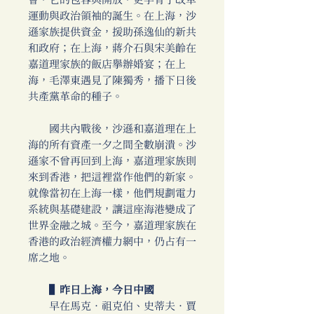
會，它的包容與開放，更孕育了改革
運動與政治領袖的誕生。在上海，沙
遜家族提供資金，援助孫逸仙的新共
和政府；在上海，蔣介石與宋美齡在
嘉道理家族的飯店舉辦婚宴；在上
海，毛澤東遇見了陳獨秀，播下日後
共產黨革命的種子。
國共內戰後，沙遜和嘉道理在上
海的所有資產一夕之間全數崩潰。沙
遜家不曾再回到上海，嘉道理家族則
來到香港，把這裡當作他們的新家。
就像當初在上海一樣，他們規劃電力
系統與基礎建設，讓這座海港變成了
世界金融之城。至今，嘉道理家族在
香港的政治經濟權力網中，仍占有一
席之地。
▌昨日上海，今日中國
早在馬克．祖克伯、史蒂夫．賈