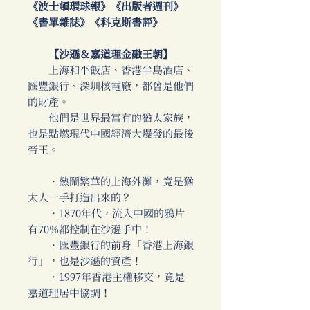
《波士頓環球報》《出版者週刊》
《書單雜誌》《科克斯書評》
【沙遜＆嘉道理金融王朝】
上海和平飯店、香港半島酒店、
匯豐銀行、深圳核電廠，都曾是他們
的財產。
他們是世界最富有的猶太家族，
也是點燃現代中國經濟大爆發的最後
帝王。
．熱鬧繁華的上海外灘，竟是猶
太人一手打造出來的？
．1870年代，流入中國的鴉片
有70%都控制在沙遜手中！
．匯豐銀行的前身「香港上海銀
行」，也是沙遜的資產！
．1997年香港主權移交，竟是
嘉道理居中協調！