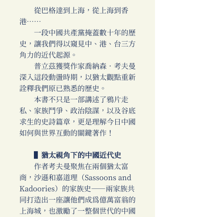
從巴格達到上海，從上海到香
港……
一段中國共產黨掩蓋數十年的歷
史，讓我們得以窺見中、港、台三方
角力的近代起源。
普立茲獲獎作家喬納森．考夫曼
深入這段動盪時期，以猶太觀點重新
詮釋我們原已熟悉的歷史。
本書不只是一部講述了鴉片走
私、家族鬥爭、政治陰謀，以及谷底
求生的史詩篇章，更是理解今日中國
如何與世界互動的關鍵著作！
▌猶太視角下的中國近代史
作者考夫曼聚焦在兩個猶太富
商，沙遜和嘉道理（Sassoons and
Kadoories）的家族史──兩家族共
同打造出一座讓他們成為億萬富翁的
上海城，也激勵了一整個世代的中國