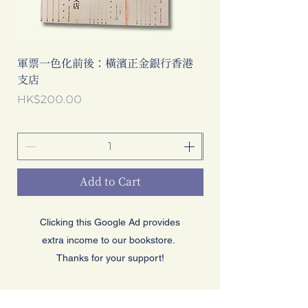
軍票一色化前後：橫濱正金銀行香港
不是旅遊指南──那
支店
我們到底看見了甚麼
Price
Price
HK$200.00
HK$160.00
Add to Cart
Clicking this Google Ad provides
extra income to our bookstore.
Thanks for your support!