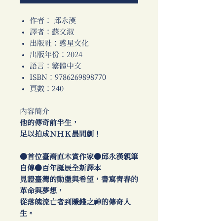
作者： 邱永漢
譯者：蘇文淑
出版社：惑星文化
出版年份：2024
語言：繁體中文
ISBN：9786269898770
頁數：240
內容簡介
他的傳奇前半生，
足以拍成ＮＨＫ晨間劇！
●首位臺裔直木賞作家●邱永漢親筆
自傳●百年誕辰全新譯本
見證臺灣的動盪與希望，書寫青春的
革命與夢想，
從落魄流亡者到賺錢之神的傳奇人
生。