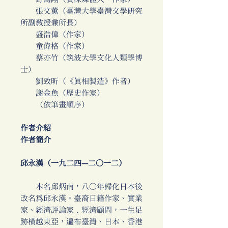
張文薫（臺灣大學臺灣文學研究
所副教授兼所長）
盛浩偉（作家）
童偉格（作家）
蔡亦竹（筑波大學文化人類學博
士）
劉致昕（《真相製造》作者）
謝金魚（歷史作家）
（依筆畫順序）
作者介紹
作者簡介
邱永漢（一九二四—二〇一二）
本名邱炳南，八〇年歸化日本後
改名為邱永漢。臺裔日籍作家、實業
家、經濟評論家﹑經濟顧問，一生足
跡橫越東亞，遍布臺灣、日本、香港