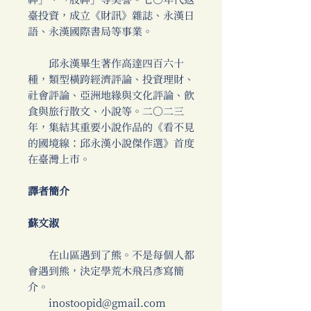
神」、「股神」等美譽。七〇年代返
臺投資，成立《財訊》雜誌、永漢日
語、永漢國際書局等事業。
邱永漢畢生著作高達四百六十
種，類型橫跨經濟評論、投資理財、
社會評論、亞洲地緣與文化評論、飲
食與旅行散文、小說等。二〇二三
年，集結其重要小說作品的《看不見
的國境線：邱永漢小說傑作選》首度
在臺灣上市。
譯者簡介
蘇文淑
在山區遇到了熊。不是每個人都
會遇到熊，決定學荒木飛呂彥寫簡
介。
inostoopid@gmail.com