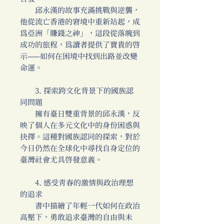
邱永漢的故事充滿挑戰與逆襲，
他從流亡香港的窘境中重新站起，成
為亞洲「賺錢之神」，這段從落魄到
成功的旅程，為讀者提供了寶貴的啟
示——如何在困境中找到出路並改變
命運。
3. 探索跨文化背景下的國族認
同問題
擁有臺日雙重背景的邱永漢，反
映了個人在多元文化中的身份困惑與
抉擇。這種對國族認同的探索，對於
今日仍然在全球化中尋找自身定位的
臺灣社會尤具啟發意義。
4. 感受青春的激情與政治理想
的追求
書中描繪了年輕一代如何在政治
高壓下，勇敢追求臺灣的自由與未