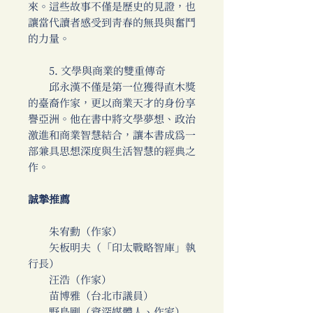
來。這些故事不僅是歷史的見證，也
讓當代讀者感受到青春的無畏與奮鬥
的力量。
5. 文學與商業的雙重傳奇
邱永漢不僅是第一位獲得直木獎
的臺裔作家，更以商業天才的身份享
譽亞洲。他在書中將文學夢想、政治
激進和商業智慧結合，讓本書成為一
部兼具思想深度與生活智慧的經典之
作。
誠摯推薦
朱宥勳（作家）
矢板明夫（「印太戰略智庫」執
行長）
汪浩（作家）
苗博雅（台北市議員）
野島剛（資深媒體人、作家）