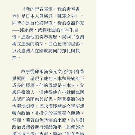
《我的青春臺灣，我的青春香
港》是日本人尊稱為「賺錢之神」，
同時亦是首位獲得直木獎的臺裔作家
——邱永漢，波瀾壯闊的前半生自
傳。通過他的青春經歷，揭開了臺灣
獨立運動的萌芽、白色恐怖的陰影，
以及臺灣人在國族認同的掙扎與抉
擇。
故事從邱永漢多元文化的出身背
景展開，呈現了他在日本殖民統治下
成長的經歷。他的母親是日本人，父
親是臺灣人，這使得他自小就面臨國
族認同的困惑與反思。隨著臺灣的政
治環境劇變，邱永漢逐漸從文學夢想
轉向政治，並投身於臺灣獨立運動。
然而，隨著白色恐怖的來臨，當局對
政治異議者進行殘酷鎮壓，迫使邱永
漢不得不流亡香港，開始了他在異地