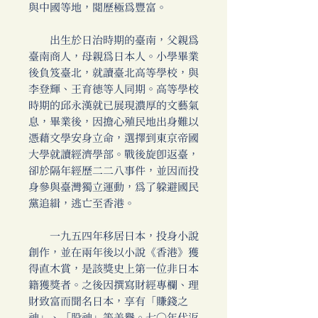
與中國等地，閱歷極為豐富。
出生於日治時期的臺南，父親為
臺南商人，母親為日本人。小學畢業
後負笈臺北，就讀臺北高等學校，與
李登輝、王育德等人同期。高等學校
時期的邱永漢就已展現濃厚的文藝氣
息，畢業後，因擔心殖民地出身難以
憑藉文學安身立命，選擇到東京帝國
大學就讀經濟學部。戰後旋即返臺，
卻於隔年經歷二二八事件，並因而投
身參與臺灣獨立運動，為了躲避國民
黨追緝，逃亡至香港。
一九五四年移居日本，投身小說
創作，並在兩年後以小說《香港》獲
得直木賞，是該獎史上第一位非日本
籍獲獎者。之後因撰寫財經專欄、理
財致富而聞名日本，享有「賺錢之