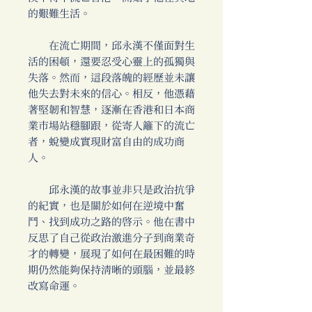
的艱難生活。
在流亡期間，邱永漢不僅面對生
活的困頓，還要忍受心靈上的孤獨與
失落。然而，這段落魄的經歷並未讓
他失去對未來的信心。相反，他憑藉
著堅韌和智慧，逐漸在香港和日本商
業市場站穩腳跟，從寄人籬下的流亡
者，蛻變成實現財富自由的成功商
人。
邱永漢的故事並非只是政治抗爭
的紀實，也是關於如何在逆境中奮
鬥、找到成功之路的啟示。他在書中
反思了自己從政治激進分子到商業奇
才的轉變，展現了如何在最困難的時
期仍然能夠保持清晰的頭腦，並最終
改寫命運。