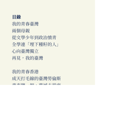
目錄
我的青春臺灣
兩個母親
從文學少年到政治憤青
全學連「埋下種籽的人」
心向臺灣獨立
再見，我的臺灣
我的青春香港
成天打毛線的臺灣勞倫斯
青春賭一把，夢滅去從商
沒有新娘的新婚夜
再度前往日本，立志當小說家
後記