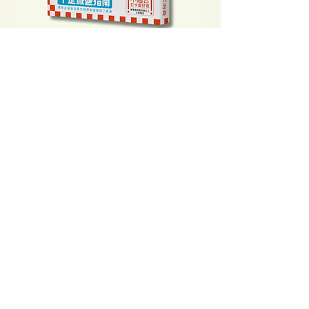
不是旅遊指南──那年之後食玩買外
中國製造: 從躺平、
我們到底看見了甚麼
當代中國流行語背後
Price
Price
HK$160.00
HK$193.00
Add to Cart
Clicking this Google Ad provides
extra income to our bookstore.
Thanks for your support!