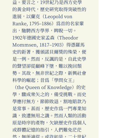
益。要言之，19世紀乃是西方史學
的黃金時代，歷史研究取得突破性的
進展，以蘭克（Leopold von
Ranke, 1795–1886）為首的名家輩
出，馳騁西方學界，睥睨一切。
1902年德國史家孟森（Theodor
Mommsen, 1817–1903）得憑羅馬
史的鉅著，獲頒諾貝爾獎的殊榮，便
是一例。然而，反諷的是，自此史學
的聲望卻從巔峰下墜，難以挽回頹
勢。其故，無非世紀之際，新興社會
科學的崛起；昔為「學問女王」
（the Queen of Knowledge）的史
學，驟成眾矢之的，備受挑戰。而史
學應付無方，節節敗退，割地賠款乃
是常事。甚而，歷史作為一門專業知
識，致遭無用之譏。然而人類的活動
原是時序的產物，欠缺歷史作為個人
或群體記憶的指引，人們難免茫茫
然，無所適從。或許如是，二十世紀