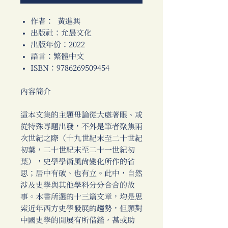
作者： 黃進興
出版社：允晨文化
出版年份：2022
語言：繁體中文
ISBN：9786269509454
內容簡介
這本文集的主題毋論從大處著眼、或
從特殊專題出發，不外是筆者聚焦兩
次世紀之際（十九世紀末至二十世紀
初葉，二十世紀末至二十一世紀初
葉），史學學術風尚變化所作的省
思；居中有破、也有立。此中，自然
涉及史學與其他學科分分合合的故
事。本書所選的十三篇文章，均是思
索近年西方史學發展的趨勢，但願對
中國史學的開展有所借鑑，甚或助