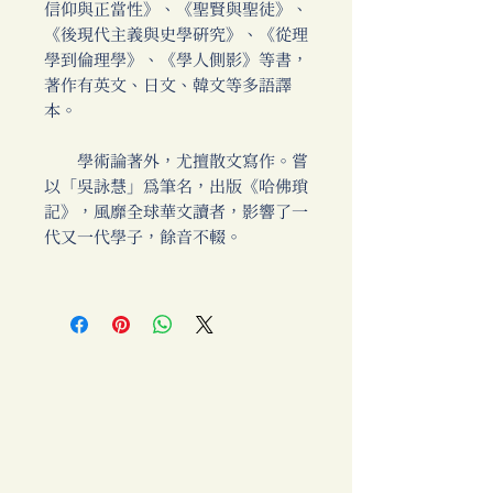
信仰與正當性》、《聖賢與聖徒》、
《後現代主義與史學研究》、《從理
學到倫理學》、《學人側影》等書，
著作有英文、日文、韓文等多語譯
本。
學術論著外，尤擅散文寫作。嘗
以「吳詠慧」為筆名，出版《哈佛瑣
記》，風靡全球華文讀者，影響了一
代又一代學子，餘音不輟。