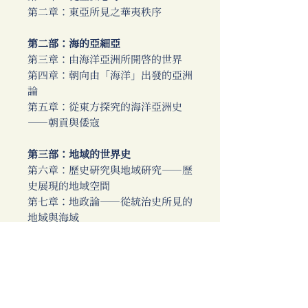
第二章：東亞所見之華夷秩序
第二部：海的亞細亞
第三章：由海洋亞洲所開啟的世界
第四章：朝向由「海洋」出發的亞洲
論
第五章：從東方探究的海洋亞洲史
──朝貢與倭寇
第三部：
地域
的
世界史
第六章：歷史研究與地域研究──歷
史展現的地域空間
第七章：地政論──從統治史所見的
地域與海域
第八章：通貨的區域性與金融市場的
多重性
終章：從臺灣來思考東亞史──陳荊
和教授（一九一七-九五）的華僑史