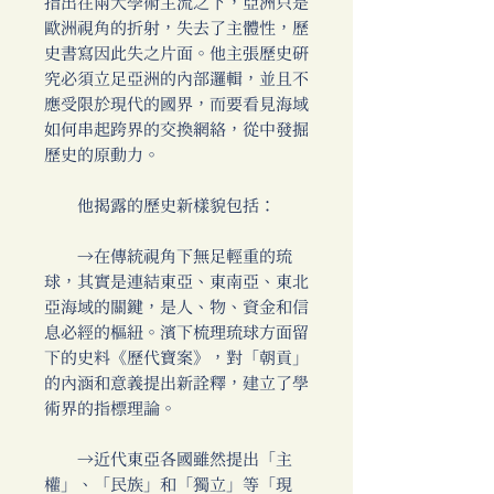
指出在兩大學術主流之下，亞洲只是
歐洲視角的折射，失去了主體性，歷
史書寫因此失之片面。他主張歷史研
究必須立足亞洲的內部邏輯，並且不
應受限於現代的國界，而要看見海域
如何串起跨界的交換網絡，從中發掘
歷史的原動力。
他揭露的歷史新樣貌包括：
→在傳統視角下無足輕重的琉
球，其實是連結東亞、東南亞、東北
亞海域的關鍵，是人、物、資金和信
息必經的樞紐。濱下梳理琉球方面留
下的史料《歷代寶案》，對「朝貢」
的內涵和意義提出新詮釋，建立了學
術界的指標理論。
→近代東亞各國雖然提出「主
權」、「民族」和「獨立」等「現