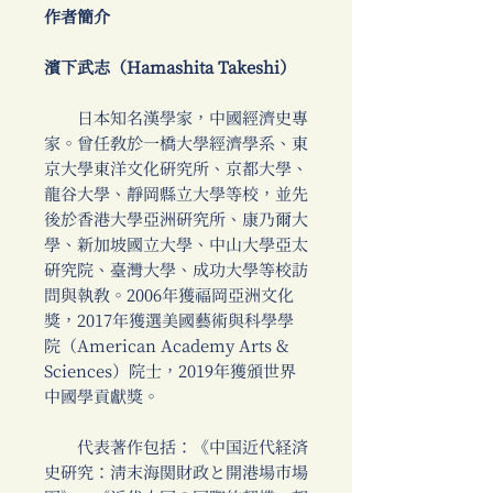
作者簡介
濱下武志（Hamashita Takeshi）
日本知名漢學家，中國經濟史專
家。曾任教於一橋大學經濟學系、東
京大學東洋文化研究所、京都大學、
龍谷大學、靜岡縣立大學等校，並先
後於香港大學亞洲研究所、康乃爾大
學、新加坡國立大學、中山大學亞太
研究院、臺灣大學、成功大學等校訪
問與執教。2006年獲福岡亞洲文化
獎，2017年獲選美國藝術與科學學
院（American Academy Arts &
Sciences）院士，2019年獲頒世界
中國學貢獻獎。
代表著作包括：《中国近代経済
史硏究：淸末海関財政と開港場市場