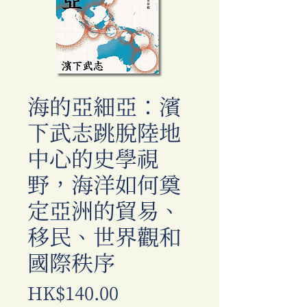
海的亞細亞：濱
下武志跳脫陸地
中心的史學視
野，海洋如何奠
定亞洲的貿易、
移民、世界觀和
國際秩序
Price
HK$140.00