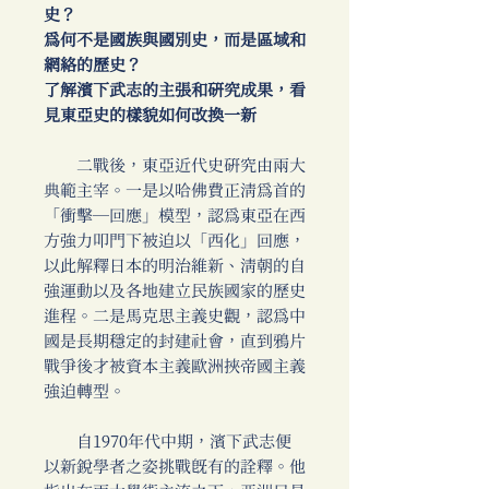
史？
為何不是國族與國別史，而是區域和
網絡的歷史？
了解濱下武志的主張和研究成果，看
見東亞史的樣貌如何改換一新
二戰後，東亞近代史研究由兩大
典範主宰。一是以哈佛費正清為首的
「衝擊─回應」模型，認為東亞在西
方強力叩門下被迫以「西化」回應，
以此解釋日本的明治維新、清朝的自
強運動以及各地建立民族國家的歷史
進程。二是馬克思主義史觀，認為中
國是長期穩定的封建社會，直到鴉片
戰爭後才被資本主義歐洲挾帝國主義
強迫轉型。
自1970年代中期，濱下武志便
以新銳學者之姿挑戰既有的詮釋。他