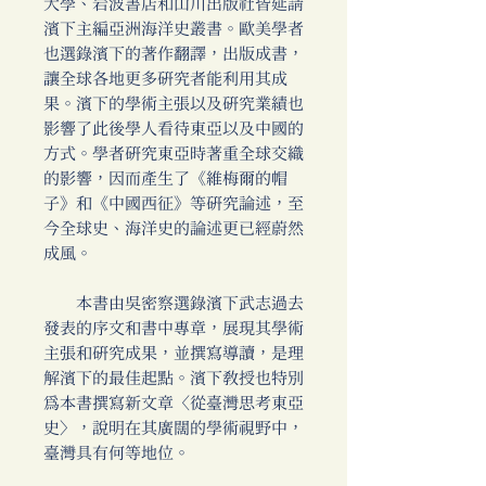
大學、岩波書店和山川出版社皆延請
濱下主編亞洲海洋史叢書。歐美學者
也選錄濱下的著作翻譯，出版成書，
讓全球各地更多研究者能利用其成
果。濱下的學術主張以及研究業績也
影響了此後學人看待東亞以及中國的
方式。學者研究東亞時著重全球交織
的影響，因而產生了《維梅爾的帽
子》和《中國西征》等研究論述，至
今全球史、海洋史的論述更已經蔚然
成風。
本書由吳密察選錄濱下武志過去
發表的序文和書中專章，展現其學術
主張和研究成果，並撰寫導讀，是理
解濱下的最佳起點。濱下教授也特別
為本書撰寫新文章〈從臺灣思考東亞
史〉，說明在其廣闊的學術視野中，
臺灣具有何等地位。