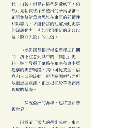
代」口號，但是在這些詞彙底下，仍
然可見朝貢秩序形塑出的華夷思維。
正視並釐清華夷思維在東亞的延續性
和影響力，才能恰當的理解推動史事
的深層動力，例如明治維新的施政以
及「脫亞入歐」的主張。
→參與匯豐銀行檔案整理工作期
間，濱下注意到其中的「僑批」史
料，進而發掘了華僑在華南和東南亞
建構的綿密網路，其中可見資金、信
息和人口的流動。近代歐洲銀行之所
以能進據亞洲，正是根植於華僑網路
現成的基礎。
「探究亞洲的海洋，也將重新審
視世界。」
因為濱下武志的學術成就，東京