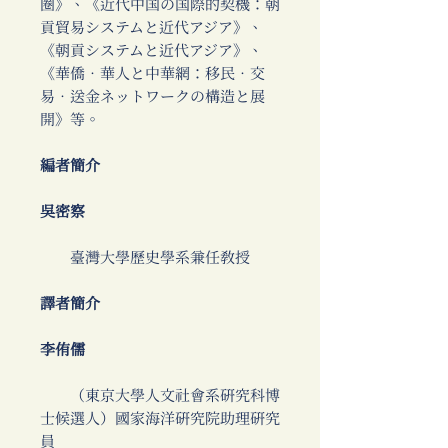
圈》、《近代中国の国際的契機：朝
貢貿易システムと近代アジア》、
《朝貢システムと近代アジア》、
《華僑‧華人と中華網：移民‧交
易‧送金ネットワークの構造と展
開》等。
編者簡介
吳密察
臺灣大學歷史學系兼任教授
譯者簡介
李侑儒
（東京大學人文社會系研究科博
士候選人）國家海洋研究院助理研究
員