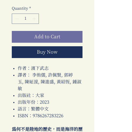
Quantity
*
Add to Cart
Buy Now
作者：濱下武志
譯者： 李侑儒, 許佩賢, 郭婷
玉, 陳姃湲, 陳進盛, 黃紹恆, 鍾淑
敏
出版社：大家
出版年份：2023
語言：繁體中文
ISBN：9786267283226
為何不是陸地的歷史，而是海洋的歷