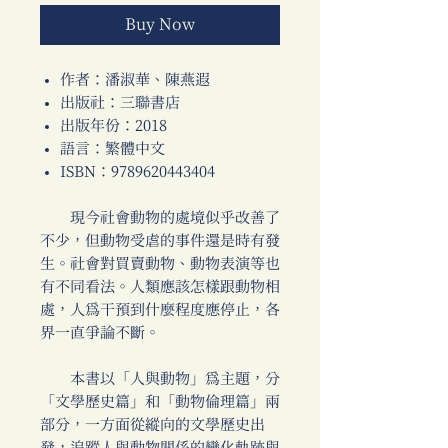
Buy Now
作者：潘淑華、陳燕遐
出版社：三聯書店
出版年份：2018
語言：繁體中文
ISBN：9789620443404
現今社會動物的處境似乎改善了
不少，但動物受虐的事件還是時有發
生。社會對買賣動物、動物表演等也
有不同看法。人類應該怎樣跟動物相
處，人為干預到什麼程度應停止，各
界一直爭論不斷。
本書以「人與動物」為主題，分
「文學歷史篇」和「動物倫理篇」兩
部分，一方面從縱向的文學歷史出