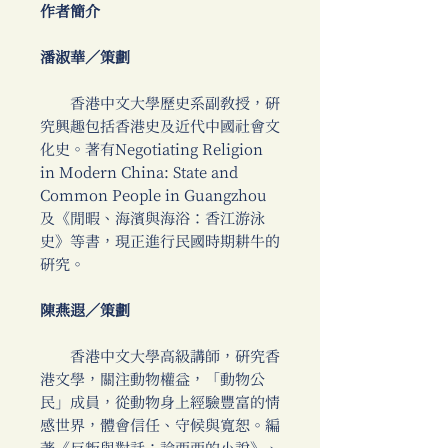
作者簡介
潘淑華／策劃
香港中文大學歷史系副教授，研
究興趣包括香港史及近代中國社會文
化史。著有Negotiating Religion
in Modern China: State and
Common People in Guangzhou
及《閒暇、海濱與海浴：香江游泳
史》等書，現正進行民國時期耕牛的
研究。
陳燕遐／策劃
香港中文大學高級講師，研究香
港文學，關注動物權益，「動物公
民」成員，從動物身上經驗豐富的情
感世界，體會信任、守候與寬恕。編