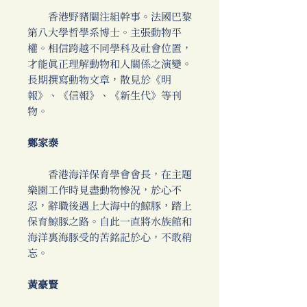
香港野豬關注組幹事。法國巴黎
第八大學哲學系博士。主張動物平
權。相信跨越不同學科及社會位置，
才能真正理解動物和人關係之演變。
長期撰寫動物文章，散見於《明
報》、《信報》、《新生代》等刊
物。
鄭家泰
香港海洋保育學會會長，在主題
樂園工作時見盡動物慘況，於心不
忍，辭職後遇上大海中的鯨豚，踏上
保育鯨豚之路。自此一直將水族館和
海洋裏海豚受的苦銘記於心，不敢稍
忘。
黃豪賢