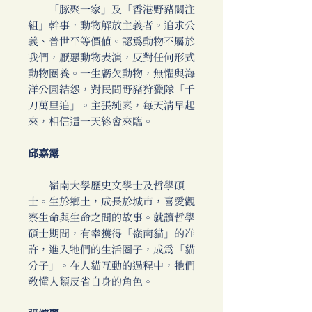
「豚聚一家」及「香港野豬關注
組」幹事，動物解放主義者。追求公
義、普世平等價值。認為動物不屬於
我們，厭惡動物表演，反對任何形式
動物圈養。一生虧欠動物，無懼與海
洋公園結怨，對民間野豬狩獵隊「千
刀萬里追」。主張純素，每天清早起
來，相信這一天終會來臨。
邱嘉露
嶺南大學歷史文學士及哲學碩
士。生於鄉土，成長於城市，喜愛觀
察生命與生命之間的故事。就讀哲學
碩士期間，有幸獲得「嶺南貓」的准
許，進入牠們的生活圈子，成為「貓
分子」。在人貓互動的過程中，牠們
教懂人類反省自身的角色。