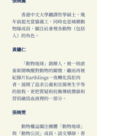
張婉麗
香港中文大學翻譯哲學碩士，幾
年前起充當貓義工，同時也是城鄉動
物隊成員，關注社會裡各動物（包括
人）的角色。
黃繼仁
「動物地球」創辦人，被一則虐
畜新聞喚醒對動物的關懷，繼而再被
紀錄片Earthlings一夜轉化為拒肉
者，展開了追求公義和宣揚眾生平等
的旅程，更把質疑和抗衡傳統價值和
習俗融為血液裡的一部分。
張婉雯
動物權益關注團體「動物地球」
與「動物公民」成員，語文導師，香