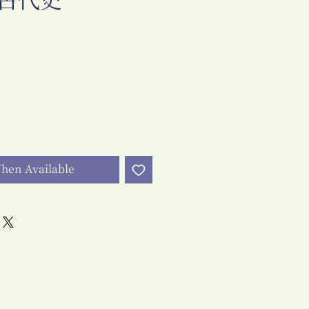
古代史
rice
hen Available