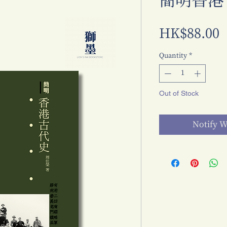
簡明香港
P
HK$88.00
Quantity
*
Out of Stock
Notify W