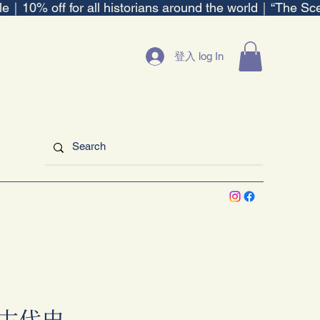
ble｜
登入 log In