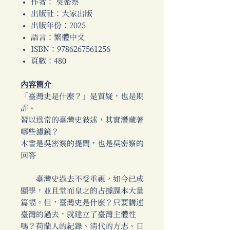
作者： 吳密察
出版社：大家出版
出版年份：2025
語言：繁體中文
ISBN：9786267561256
頁數：480
內容簡介
「臺灣史是什麼？」是質疑，也是期
許。
習以為常的臺灣史敘述，其實潛藏著
哪些濾鏡？
本書是吳密察的提問，也是吳密察的
回答
臺灣史過去不受重視，如今已成
顯學，並且堂而皇之的占據課本大量
篇幅。但，臺灣史是什麼？只要講述
臺灣的過去，就建立了臺灣主體性
嗎？荷蘭人的紀錄、清代的方志、日