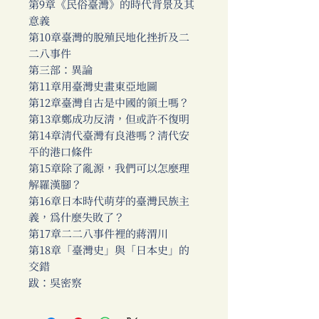
第9章《民俗臺灣》的時代背景及其
意義
第10章臺灣的脫殖民地化挫折及二
二八事件
第三部：異論
第11章用臺灣史畫東亞地圖
第12章臺灣自古是中國的領土嗎？
第13章鄭成功反清，但或許不復明
第14章清代臺灣有良港嗎？清代安
平的港口條件
第15章除了亂源，我們可以怎麼理
解羅漢腳？
第16章日本時代萌芽的臺灣民族主
義，為什麼失敗了？
第17章二二八事件裡的蔣渭川
第18章「臺灣史」與「日本史」的
交錯
跋：吳密察