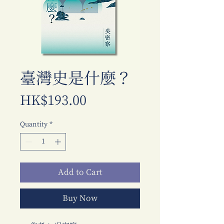
臺灣史是什麼？
Price
HK$193.00
Quantity
*
Add to Cart
Buy Now