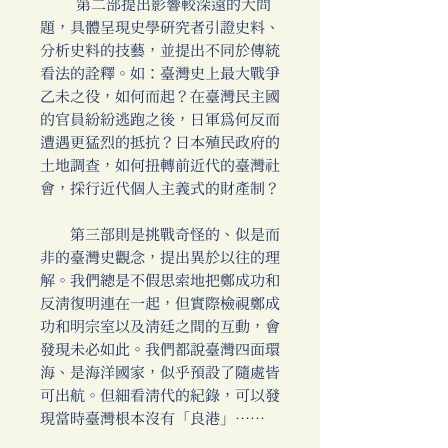
第二部提出影響較深遠的大問
題，具體呈現史學研究者引證史料、
分析史料的技藝，並提出不同於傳統
看法的詮釋。如：臺灣史上最大戰爭
乙未之役，如何而起？在臺灣民主國
的官員紛紛逃跑之後，日軍為何反而
遭遇更猛烈的抵抗？日本殖民政府的
土地調查，如何扭轉前近代的臺灣社
會，採行近代個人主義式的財產制？
第三部則是挑戰奇怪的、似是而
非的臺灣史觀念，提出異於以往的理
解。我們總是不假思索地把鄭成功和
反清復明連在一起，但實際檢視鄭成
功和明宗室以及清廷之間的互動，會
發現未必如此。我們都說臺灣四面環
海、是海洋國家，似乎預設了隨處皆
可出航。但細看清代的紀錄，可以發
現當時臺灣根本沒有「良港」……