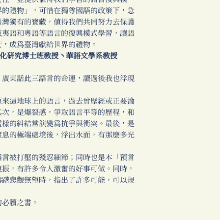
界的禮物」，可惜在獨尊國語的政策下，急
臺灣獨有的寶藏，值得我們共同努力去保護
威夷語和粵語等語言的復興模式學習，讓語
芒，成為臺灣獻給世界的禮物。
化研究博士班教授丶華語文學系教授
、廣東話此三語言的命運，讀過後我也浮現
原來這地球上的語言，過去曾歷經或正要淪
其次，是爆裂感，爭取語言平等的歷程，和
這樣的糾結常演變為抗爭與衝突。最後，是
窒息的極端處境後，浮出水面，有那麼多光
語言被打壓的殘忍細節；同時也是本「預言
復振，有許多令人激奮的好事可做。同時，
躊躇悲觀無望時，指出了許多可能，可以規
的必讀之書。