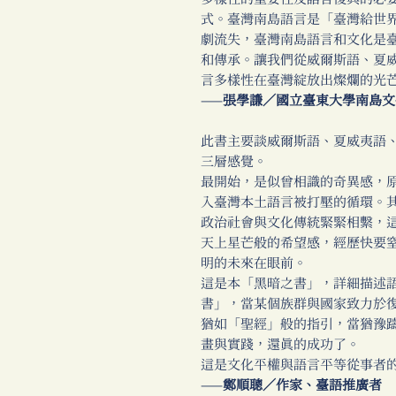
式。臺灣南島語言是「臺灣給世
劇流失，臺灣南島語言和文化是
和傳承。讓我們從威爾斯語、夏
言多樣性在臺灣綻放出燦爛的光
——
張學謙／國立臺東大學南島文
此書主要談威爾斯語、夏威夷語
三層感覺。
最開始，是似曾相識的奇異感，
入臺灣本土語言被打壓的循環。
政治社會與文化傳統緊緊相繫，
天上星芒般的希望感，經歷快要
明的未來在眼前。
這是本「黑暗之書」，詳細描述
書」，當某個族群與國家致力於
猶如「聖經」般的指引，當猶豫
畫與實踐，還真的成功了。
這是文化平權與語言平等從事者
——
鄭順聰／作家、臺語推廣者