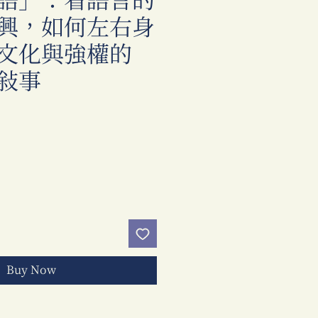
語」：看語言的
興，如何左右身
文化與強權的
敘事
Price
Buy Now