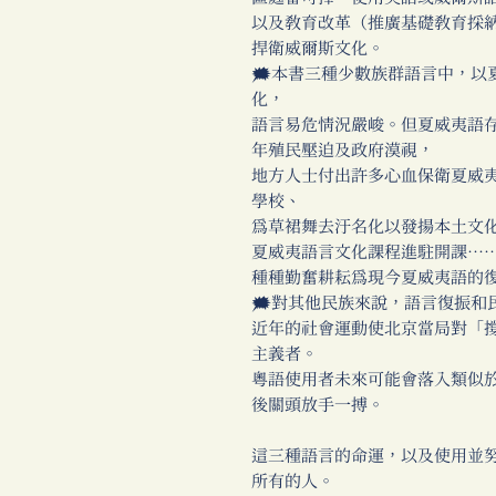
以及教育改革（推廣基礎教育採
捍衛威爾斯文化。
🗯本書三種少數族群語言中，以
化，
語言易危情況嚴峻。但夏威夷語
年殖民壓迫及政府漠視，
地方人士付出許多心血保衛夏威
學校、
為草裙舞去汙名化以發揚本土文
夏威夷語言文化課程進駐開課…
種種勤奮耕耘為現今夏威夷語的
🗯對其他民族來說，語言復振和
近年的社會運動使北京當局對「
主義者。
粵語使用者未來可能會落入類似
後關頭放手一搏。
這三種語言的命運，以及使用並
所有的人。