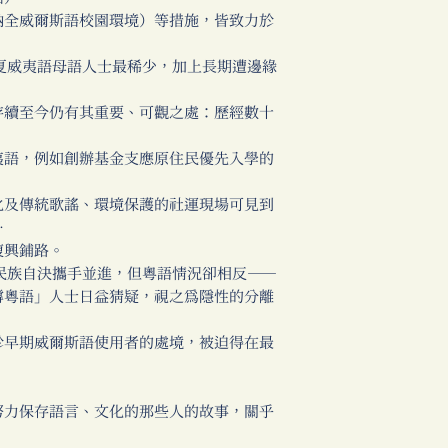
納全威爾斯語校園環境）等措施，皆致力於
夏威夷語母語人士最稀少，加上長期遭邊緣
存續至今仍有其重要、可觀之處：歷經數十
夷語，例如創辦基金支應原住民優先入學的
化及傳統歌謠、環境保護的社運現場可見到
…
復興鋪路。
民族自決攜手並進，但粵語情況卻相反──
撐粵語」人士日益猜疑，視之為隱性的分離
於早期威爾斯語使用者的處境，被迫得在最
努力保存語言、文化的那些人的故事，關乎