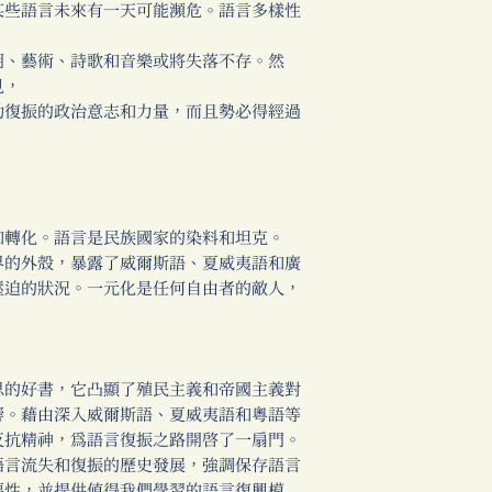
某些語言未來有一天可能瀕危。語言多樣性
明、藝術、詩歌和音樂或將失落不存。然
見，
動復振的政治意志和力量，而且勢必得經過
和轉化。語言是民族國家的染料和坦克。
界的外殼，暴露了威爾斯語、夏威夷語和廣
壓迫的狀況。一元化是任何自由者的敵人，
思的好書，它凸顯了殖民主義和帝國主義對
響。藉由深入威爾斯語、夏威夷語和粵語等
反抗精神，為語言復振之路開啟了一扇門。
語言流失和復振的歷史發展，強調保存語言
要性，並提供值得我們學習的語言復興模