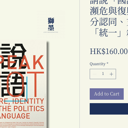
請說「國
瀕危與復
分認同、
「統一」
HK$160.00
Quantity
*
Add to Cart