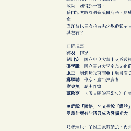
政策、國情於一書，
藉由深度跨國調查威爾斯語、夏
衰，
直探當代官方語言與少數群體語
其左右？
口碑推薦──
沐羽
｜作家
胡川安
｜國立中央大學中文系教
張學謙
｜國立臺東大學南島文化
張正
｜燦爛時光東南亞主題書店
鄭順聰
｜作家、臺語推廣者
謝金魚
｜歷史作家
蘇致亨
｜《毋甘願的電影史》作
💬誰說「國語」？又是說「誰的
💬為什麼有些語言成功發揚光大
隨著殖民、帝國主義的擴張，再