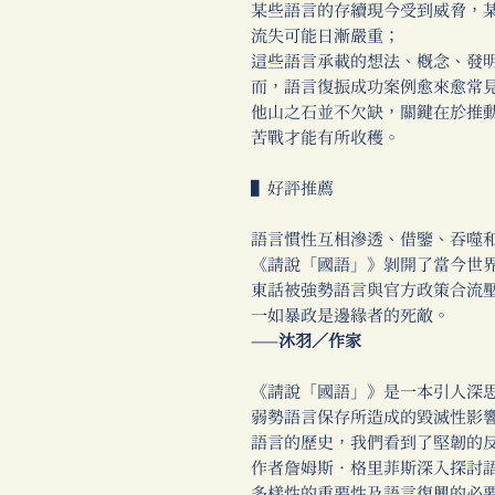
某些語言的存續現今受到威脅，
流失可能日漸嚴重；
這些語言承載的想法、概念、發
而，語言復振成功案例愈來愈常
他山之石並不欠缺，關鍵在於推
苦戰才能有所收穫。
▌好評推薦
語言慣性互相滲透、借鑒、吞噬
《請說「國語」》剝開了當今世
東話被強勢語言與官方政策合流
一如暴政是邊緣者的死敵。
——
沐羽／作家
《請說「國語」》是一本引人深
弱勢語言保存所造成的毀滅性影
語言的歷史，我們看到了堅韌的
作者詹姆斯．格里菲斯深入探討
多樣性的重要性及語言復興的必