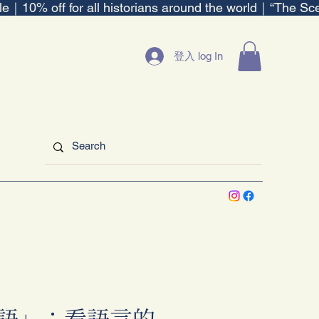
ble｜
登入 log In