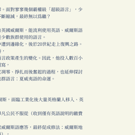
零。面對寥寥幾個霸權級「超級語言」，少
不斷縮減，最終無以為繼？
自英國威爾斯，能流利使用英語、威爾斯語
是少數族群使用的語言。
遭到邊緣化，後於20世紀走上復興之路。
港，
語言政策產生的變化。因此，他投入數百小
撰寫，
度凋零、掙扎而後奮起的過程，也延伸探討
族群語言：夏威夷語的命運。
爾斯，面臨工業化後大量英格蘭人移入、英
舉凡公民不服從（收到僅有英語說明的繳費
以威爾斯語應答，最終促成修法：威爾斯地
語），