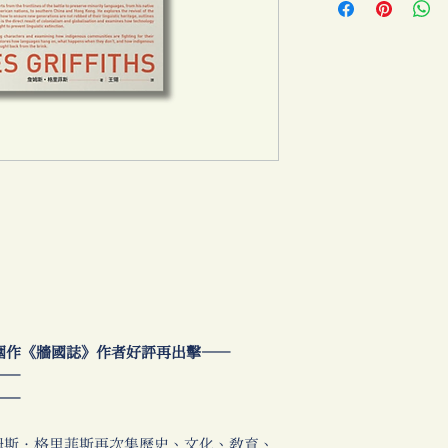
獎入圍作《牆國誌》作者好評再出擊──
──
──
姆斯．格里菲斯再次集歷史、文化、教育、