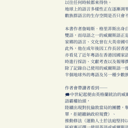
以往任何時候都來得快。
地球上的語言多樣性正在逐漸凋
數族群語言的生存空間是否只會
本書作者詹姆斯．格里菲斯出身
雙語，而母語之一的威爾斯語正
家鄉的語言、文化曾在大英帝國中
此外，他在成年後因工作長居香
亦看見了近年粵語在香港因國家
時進行採訪、文獻考查以及報導
除了記錄自己使用的威爾斯語一
半個地球外的粵語及另一種少數
作者會帶讀者看到──
🗯中世紀起便由英格蘭統治的威
語霸權抬頭，
陸續出現對抗倫敦當局的團體，
單，拒絕繳納政府規費）、
推動修法（運動人士於法庭堅持
區庭審可擇一使用英語或威爾斯