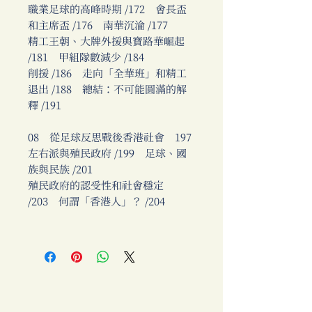
職業足球的高峰時期 /172 會長盃
和主席盃 /176 南華沉淪 /177
精工王朝、大牌外援與寶路華崛起
/181 甲組隊數減少 /184
削援 /186 走向「全華班」和精工
退出 /188 總結：不可能圓滿的解
釋 /191
08 從足球反思戰後香港社會 197
左右派與殖民政府 /199 足球、國
族與民族 /201
殖民政府的認受性和社會穩定
/203 何謂「香港人」？ /204