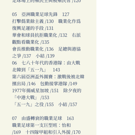
足球場上的殖民主與被殖民者 /120
05 亞洲職業足球先鋒 127
打擊偽業餘主義 /130 職業化作為
復興足運的手段 /131
華會和球員抗拒職業化 /132 右派
觀點看職業化 /135
會長推動職業化 /136 足總與港協
之爭 /137 小結 /139
06 七八十年代的香港隊：由大戰
北韓到「五一九」 143
第六屆亞洲盃外圍賽：激戰後被北韓
擯出局 /146 包勤接掌港隊 /149
1977年揚威星加坡 /151 除夕夜的
「中港大戰」 /153
「五一九」之役 /155 小結 /157
07 由盛轉衰的職業足球 163
職業足球第一支巨型班：怡和
/169 十四隊甲組和引入外援 /170