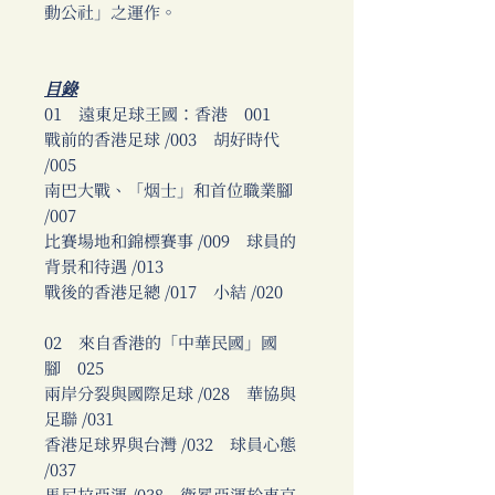
動公社」之運作。
目錄
01 遠東足球王國：香港 001
戰前的香港足球 /003 胡好時代
/005
南巴大戰、「烟士」和首位職業腳
/007
比賽場地和錦標賽事 /009 球員的
背景和待遇 /013
戰後的香港足總 /017 小結 /020
02 來自香港的「中華民國」國
腳 025
兩岸分裂與國際足球 /028 華協與
足聯 /031
香港足球界與台灣 /032 球員心態
/037