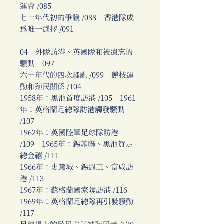
運會 /085
七十年代初的爭議 /088 香港隊成
為唯一選擇 /091
04 外隊訪港、英國隊和被遺忘的
騷動 097
六十年代的四次騷亂 /099 競技運
動和殖民關係 /104
1958年：黑池首度訪港 /105 1961
年：英格蘭足總隊訪港觸發騷動
/107
1962年：英國陸軍足球隊訪港
/109 1965年：錫菲聯、黑池賀足
總金禧 /111
1966年：史篤城、錫週三、富咸訪
港 /113
1967年：蘇格蘭國家隊訪港 /116
1969年：英格蘭足總隊再引發騷動
/117