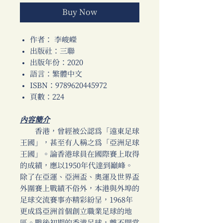
Buy Now
作者： 李峻嶸
出版社：三聯
出版年份：2020
語言：繁體中文
ISBN：9789620445972
頁數：224
內容簡介
香港，曾經被公認為「遠東足球
王國」，甚至有人稱之為「亞洲足球
王國」。論香港球員在國際賽上取得
的成績，應以1950年代達到巔峰。
除了在亞運、亞洲盃、奧運及世界盃
外圍賽上戰績不俗外，本港與外埠的
足球交流賽事亦精彩紛呈，1968年
更成為亞洲首個創立職業足球的地