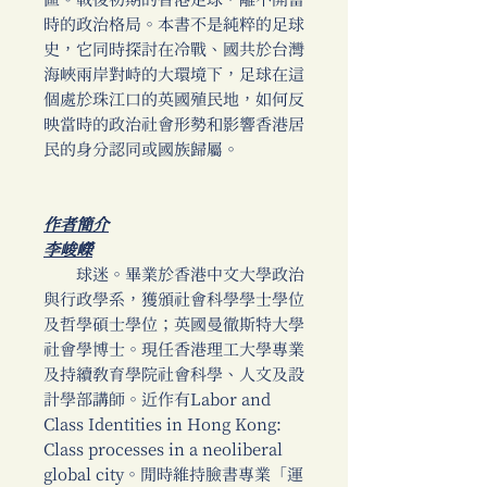
區。戰後初期的香港足球，離不開當
時的政治格局。本書不是純粹的足球
史，它同時探討在冷戰、國共於台灣
海峽兩岸對峙的大環境下，足球在這
個處於珠江口的英國殖民地，如何反
映當時的政治社會形勢和影響香港居
民的身分認同或國族歸屬。
作者簡介
李峻嶸
球迷。畢業於香港中文大學政治
與行政學系，獲頒社會科學學士學位
及哲學碩士學位；英國曼徹斯特大學
社會學博士。現任香港理工大學專業
及持續教育學院社會科學、人文及設
計學部講師。近作有Labor and
Class Identities in Hong Kong:
Class processes in a neoliberal
global city。閒時維持臉書專業「運