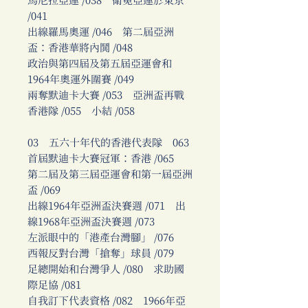
馬尼拉亞運 /038 衛冕亞運於東京
/041
出線羅馬奧運 /046 第二屆亞洲
盃：香港華將內鬨 /048
政治與第四屆及第五屆亞運會和
1964年奧運外圍賽 /049
兩奪默迪卡大賽 /053 亞洲盃再戰
香港隊 /055 小結 /058
03 五六十年代的香港代表隊 063
首屆默迪卡大賽冠軍：香港 /065
第二屆及第三屆亞運會和第一屆亞洲
盃 /069
出線1964年亞洲盃決賽週 /071 出
線1968年亞洲盃決賽週 /073
左派眼中的「港產台灣腳」 /076
西報反對台灣「搶奪」球員 /079
足總開始和台灣爭人 /080 求助國
際足協 /081
自我訂下代表資格 /082 1966年亞