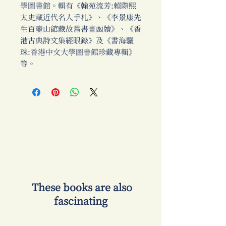
學圖書館。輯有《翰苑流芳:賴際熙
太史藏近代名人手札》、《李景康先
生百壺山館藏故舊書畫函牘》、《香
港古典詩文集經眼錄》及《書海驪
珠:香港中文大學圖書館珍藏專輯》
等。
​ These books are also
fascinating