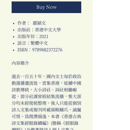
Buy Now
作者： 鄒穎文
出版社：香港中文大學
出版年份：2021
語言：繁體中文
ISBN：9789882372276
內容簡介
過去一百五十年，國內文士每於政治
動蕩播遷流徙，雲集香港，延續中國
詩歌傳統，大小詩社、詞社相繼崛
起，部分社課曾經結集流播，惟大部
分均未經爬梳整理，後人只能從個別
詩人文集或報刊所載領略鱗爪，誠屬
可惜。為搜潛揚逸，本書《香港古典
詩文集經眼錄續編》(簡稱《經眼錄