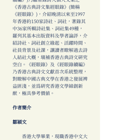
續編》)乃繼著錄詩人個人文集之
《香港古典詩文集經眼錄》(簡稱
《經眼錄》)，介紹晚清以來至1997
年香港約150家詩社、詞社，著錄其
中36家所輯詩社集、詞社集49種，
羅列其基本出版資料及學者論評，介
紹詩社、詞社創立緣起、活躍時間、
社員背景及社課，讓讀者瞭解過去詩
人結社大概，填補香港古典詩文研究
空白。《經眼錄》及《經眼錄續編》
乃香港古典詩文文獻首次系統整理，
對瞭解中國古典文學在香港之發展裨
益匪淺，並為研究香港文學締創新
猷，極具參考價值。
作者簡介
鄒穎文
香港大學畢業，現職香港中文大