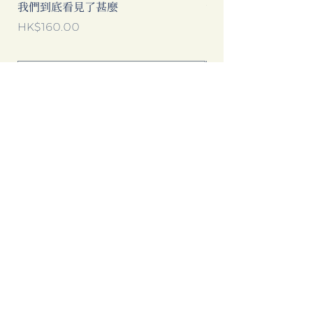
我們到底看見了甚麼
當代中國流行語背後
Price
Price
HK$160.00
HK$193.00
Add to Cart
Clicking this Google Ad provides
extra income to our bookstore.
Thanks for your support!