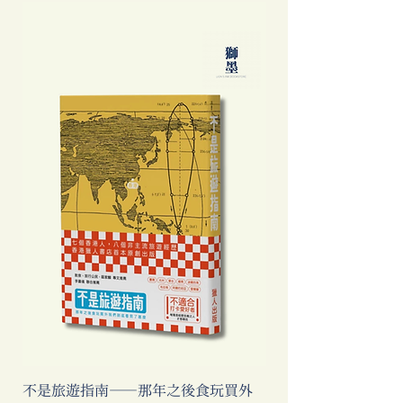
不是旅遊指南──那年之後食玩買外
中國製造: 從躺平、