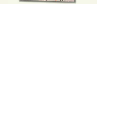
軍票一色化前後：橫濱正金銀行香港
不是旅遊指南──那
支店
我們到底看見了甚麼
Price
Price
HK$200.00
HK$160.00
Add to Cart
Clicking this Google Ad provides
extra income to our bookstore.
Thanks for your support!