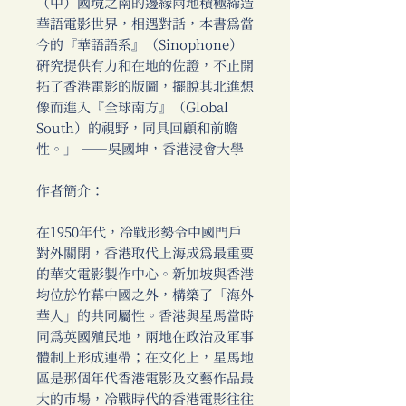
（中）國境之南的邊緣兩地積極締造
華語電影世界，相遇對話，本書為當
今的『華語語系』（Sinophone）
研究提供有力和在地的佐證，不止開
拓了香港電影的版圖，擺脫其北進想
像而進入『全球南方』（Global
South）的視野，同具回顧和前瞻
性。」 ──吳國坤，香港浸會大學
作者簡介：
在1950年代，冷戰形勢令中國門戶
對外關閉，香港取代上海成為最重要
的華文電影製作中心。新加坡與香港
均位於竹幕中國之外，構築了「海外
華人」的共同屬性。香港與星馬當時
同為英國殖民地，兩地在政治及軍事
體制上形成連帶；在文化上，星馬地
區是那個年代香港電影及文藝作品最
大的市場，冷戰時代的香港電影往往