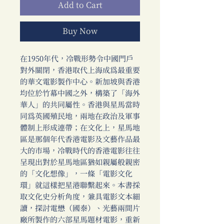
Add to Cart
Buy Now
在1950年代，冷戰形勢令中國門戶
對外關閉，香港取代上海成為最重要
的華文電影製作中心。新加坡與香港
均位於竹幕中國之外，構築了「海外
華人」的共同屬性。香港與星馬當時
同為英國殖民地，兩地在政治及軍事
體制上形成連帶；在文化上，星馬地
區是那個年代香港電影及文藝作品最
大的市場，冷戰時代的香港電影往往
呈現出對於星馬地區猶如親屬般親密
的「文化想像」，一條「電影文化
環」就這樣把星港聯繫起來。本書採
取文化史分析角度，兼具電影文本細
讀，探討電懋（國泰）、光藝兩間片
廠所製作的六部星馬題材電影，重新