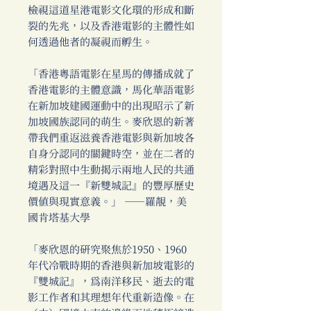
檢視這道星港電影文化環的形成和斷
裂的先兆，以及香港電影的主體性如
何透過他者的凝視而孵生。
「香港粵語電影在星馬的傳播成就了
香港電影的主體意識，馬化華語電影
在新加坡建國運動中的出現昭示了新
加坡國族認同的萌生。麥欣恩的新著
帶我們重返滋養香港電影與新加坡各
自身分認同的關鍵時空，並在二者的
精彩對照中生動揭示兩地人民的共通
境遇及這一『新雙城記』的豐厚歷史
價值與現實意義。」 ──羅靚，美
國肯塔基大學
「麥欣恩的研究聚焦於1950、1960
年代冷戰時期的香港與新加坡電影的
『雙城記』，為南洋移民、逝去的電
影工作者和其理想年代重新造像。在