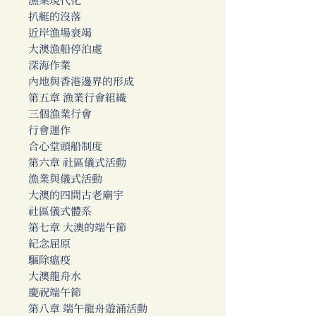
漁業現代化
扒艇的沒落
近岸漁場衰竭
大澳漁船停泊處
深海作業
內地與香港邊界的形成
第五章 漁業行會組織
三個漁業行會
行會運作
合心堂頭船制度
第六章 社區儀式活動
漁業與儀式活動
大澳的四間古老廟宇
社區儀式體系
第七章 大澳的端午節
紀念屈原
驅除瘟疫
大澳龍舟水
慶祝端午節
第八章 端午龍舟遊涌活動