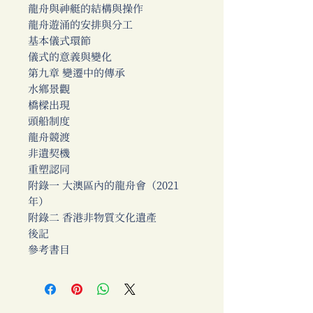
龍舟與神艇的結構與操作
龍舟遊涌的安排與分工
基本儀式環節
儀式的意義與變化
第九章 變遷中的傳承
水鄉景觀
橋樑出現
頭船制度
龍舟競渡
非遺契機
重塑認同
附錄一 大澳區內的龍舟會（2021
年）
附錄二 香港非物質文化遺產
後記
參考書目