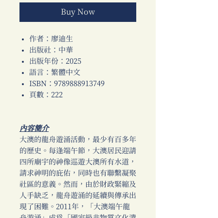
Buy Now
作者：廖迪生
出版社：中華
出版年份：2025
語言：繁體中文
ISBN：9789888913749
頁數：222
內容簡介
大澳的龍舟遊涌活動，最少有百多年
的歷史。每逢端午節，大澳居民迎請
四所廟宇的神像巡遊大澳所有水道，
請求神明的庇佑，同時也有聯繫凝聚
社區的意義。然而，由於財政緊縮及
人手缺乏，龍舟遊涌的延續與傳承出
現了困難。2011年，「大澳端午龍