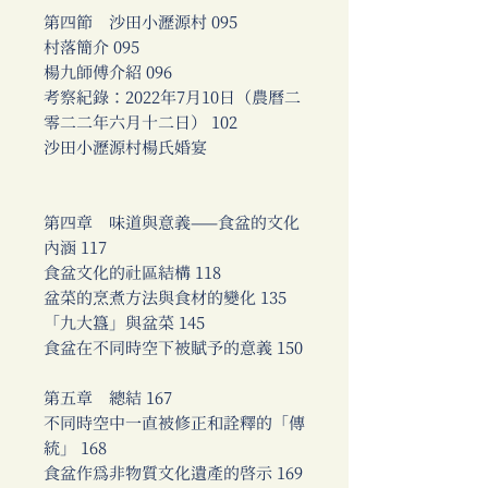
第四節 沙田小瀝源村 095
村落簡介 095
楊九師傅介紹 096
考察紀錄：2022年7月10日（農曆二
零二二年六月十二日） 102
沙田小瀝源村楊氏婚宴
第四章 味道與意義——食盆的文化
內涵 117
食盆文化的社區結構 118
盆菜的烹煮方法與食材的變化 135
「九大簋」與盆菜 145
食盆在不同時空下被賦予的意義 150
第五章 總結 167
不同時空中一直被修正和詮釋的「傳
統」 168
食盆作為非物質文化遺產的啟示 169