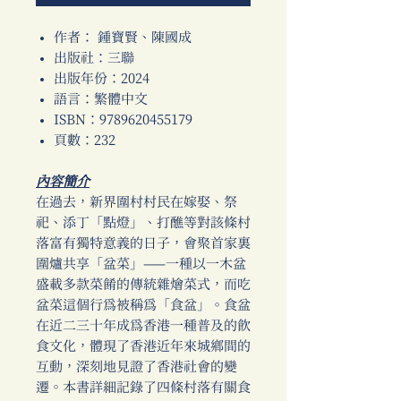
作者： 鍾寶賢、陳國成
出版社：三聯
出版年份：2024
語言：繁體中文
ISBN：9789620455179
頁數：232
內容簡介
在過去，新界圍村村民在嫁娶、祭
祀、添丁「點燈」、打醮等對該條村
落富有獨特意義的日子，會聚首家裏
圍爐共享「盆菜」——一種以一木盆
盛載多款菜餚的傳統雜燴菜式，而吃
盆菜這個行為被稱為「食盆」。食盆
在近二三十年成為香港一種普及的飲
食文化，體現了香港近年來城鄉間的
互動，深刻地見證了香港社會的變
遷。本書詳細記錄了四條村落有關食