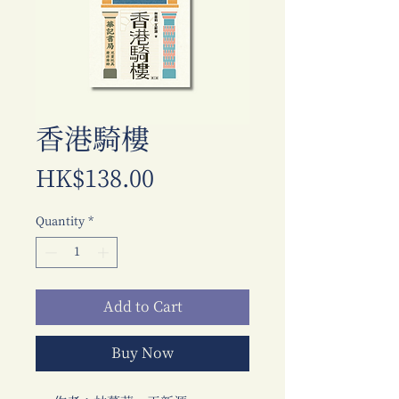
香港騎樓
Price
HK$138.00
Quantity
*
Add to Cart
Buy Now