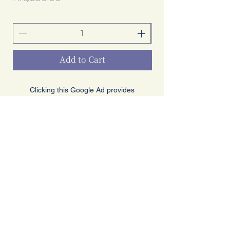
Add to Cart
Clicking this Google Ad provides
extra income to our bookstore.
Thanks for your support!