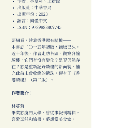
作者：林蔓莉、王新源
出版社：中華書局
出版年份：2023
語言：繁體中文
ISBN：9789888809745
要細看，趁着香港還有騎樓──
本書於二〇一五年初版，絕版已久。
近十年後，作者走訪各區，觀察各幢
騎樓，它們有沒有變化？是否仍然存
在？於是重新記錄騎樓的新面貌，補
充此前未曾收錄的遺珠，便有了《香
港騎樓》（第二版）。
作者簡介：
林蔓莉
畢業於廈門大學，曾從事報刊編輯。
喜愛烹飪和繪畫，夢想當美食家。