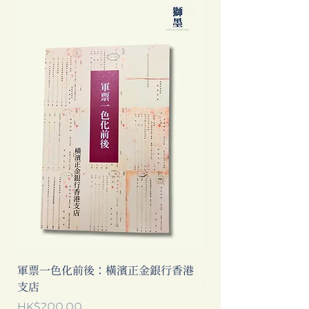
軍票一色化前後：橫濱正金銀行香港
不是旅遊指南──那
支店
我們到底看見了甚麼
Price
Price
HK$200.00
HK$160.00