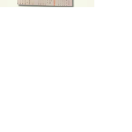
軍票一色化前後：橫濱正金銀行香港
不是旅遊指南──那
支店
我們到底看見了甚麼
Price
Price
HK$200.00
HK$160.00
Add to Cart
Clicking this Google Ad provides
extra income to our bookstore.
Thanks for your support!