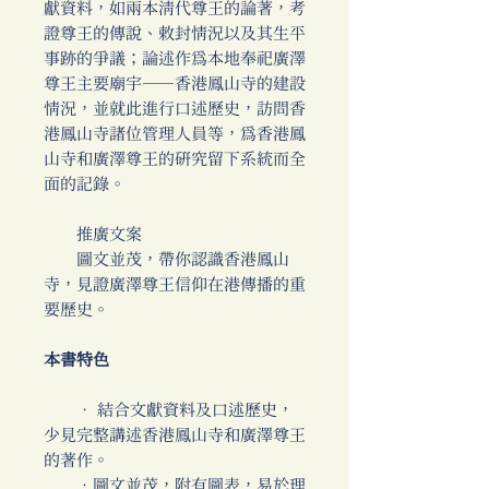
獻資料，如兩本清代尊王的論著，考
證尊王的傳說、敕封情況以及其生平
事跡的爭議；論述作為本地奉祀廣澤
尊王主要廟宇──香港鳳山寺的建設
情況，並就此進行口述歷史，訪問香
港鳳山寺諸位管理人員等，為香港鳳
山寺和廣澤尊王的研究留下系統而全
面的記錄。
推廣文案
圖文並茂，帶你認識香港鳳山
寺，見證廣澤尊王信仰在港傳播的重
要歷史。
本書特色
‧ 結合文獻資料及口述歷史，
少見完整講述香港鳳山寺和廣澤尊王
的著作。
‧圖文並茂，附有圖表，易於理