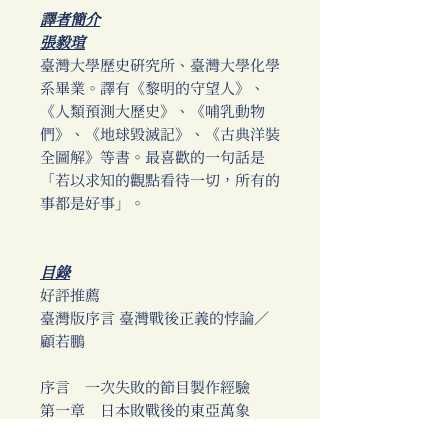
譯者簡介
張毅瑄
臺灣大學歷史研究所、臺灣大學化學
系畢業。譯有《黎明的守望人》、
《人類預測大歷史》、《哺乳動物
們》、《地球毀滅記》、《古典洋裝
全圖解》等書。最喜歡的一句話是
「若以求知的觀點看待一切，所有的
事都是好事」。
目錄
好評推薦
臺灣版序言 臺灣戰後正義的悖論／
顧若鵬
序言 一次失敗的節目製作經驗
第一章 日本敗戰後的東亞萬象
第二章 正義的形貌：創造國際道德