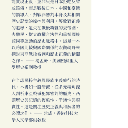
能實現正義，並非只是日本拒絕反省
或賠償，而是戰後日本、中國和臺灣
的領導人，對戰罪審判本身及其相關
歷史記憶的操控與利用，導致對正義
的追尋，遺失在戰後紛雜的去帝國、
去殖民、樹立政權合法性和重塑國族
認同等運動的歷史脈絡中。這是一本
以跨國比較與國際關係的宏觀視野來
探討東亞戰後審判和歷史正義的精闢
之作。 ―― 楊孟軒，美國密蘇里大
學歷史系副教授
在全球民粹主義與民族主義盛行的時
代，本書如一股清流，從多元視角深
入剖析東亞戰爭犯罪審判的歷史，凸
顯歷史與記憶的複雜性、爭議性與現
實性。這是關注歷史正義與和解者的
必讀之作。 ―― 常成，香港科技大
學人文學部副教授