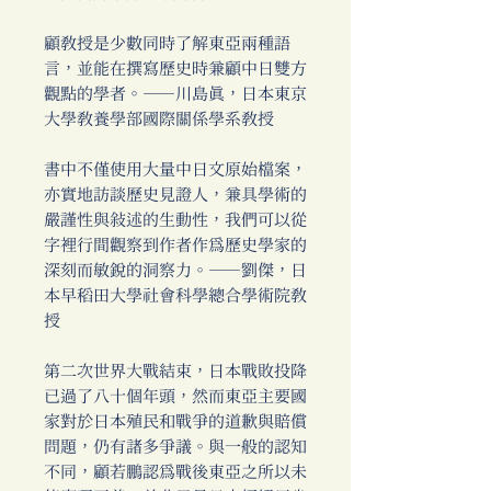
顧教授是少數同時了解東亞兩種語
言，並能在撰寫歷史時兼顧中日雙方
觀點的學者。──川島真，日本東京
大學教養學部國際關係學系教授
書中不僅使用大量中日文原始檔案，
亦實地訪談歷史見證人，兼具學術的
嚴謹性與敘述的生動性，我們可以從
字裡行間觀察到作者作為歷史學家的
深刻而敏銳的洞察力。──劉傑，日
本早稻田大學社會科學總合學術院教
授
第二次世界大戰結束，日本戰敗投降
已過了八十個年頭，然而東亞主要國
家對於日本殖民和戰爭的道歉與賠償
問題，仍有諸多爭議。與一般的認知
不同，顧若鵬認為戰後東亞之所以未