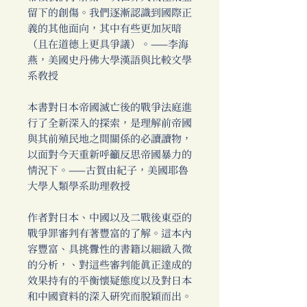
留下的創傷。我們逐漸認識到國際正
義的其他面向，其中有些更加灰暗
（且在道德上更具爭議）。——李海
燕，美國史丹佛大學漢語與比較文學
系教授
本書對日本帝國滅亡後的戰爭法庭進
行了全新深入的探索，是理解前帝國
與其前殖民地之間關係的必讀讀物，
以面對今天重新呼籲反思帝國暴力的
情況下。——古賀由紀子，美國耶魯
大學人類學系助理教授
作者對日本、中國以及二戰後東亞的
戰爭罪審判有著豐富的了解。這本內
容豐富、具挑釁性的書籍以細緻入微
的分析，、對這些審判能真正達成的
效果持有的平衡懷疑態度以及對日本
和中國資料的深入研究而脫穎而出。