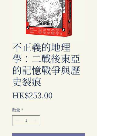
不正義的地理
學：二戰後東亞
的記憶戰爭與歷
史裂痕
價
HK$253.00
格
數量
*