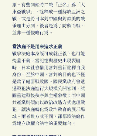
象。有些開始將二戰「正名」為「大
東亞戰爭」，詮釋成一種解放亞洲之
戰，或是將日本對中國與對歐美的戰
爭理由分開，後者是為了防禦而戰，
並非一種侵略行為。
當法庭不是用來追求正義
戰爭法庭本身既可成就正義，也可能
掩蓋不義。當記憶與歷史出現裂縫
時，日本社會借用審判重新詮釋自我
身份。至於中國，審判的目的也不僅
是為了處罰戰敗國。國民黨政府曾透
過戰犯法庭進行大規模公開審判，試
圖重建戰後秩序與主權象徵；而中國
共產黨則傾向以政治改造方式處理戰
犯，讓法庭轉化為政治教育的展示場
域。兩者雖方式不同，卻都將法庭作
為建立政權合法性的重要舞台。