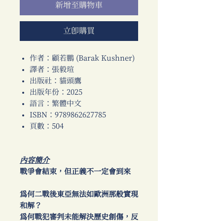
新增至購物車
立即購買
作者：顧若鵬 (Barak Kushner)
譯者：張毅瑄
出版社：貓頭鷹
出版年份：2025
語言：繁體中文
ISBN：9789862627785
頁數：504
內容簡介
戰爭會結束，但正義不一定會到來
為何二戰後東亞無法如歐洲那般實現
和解？
為何戰犯審判未能解決歷史創傷，反