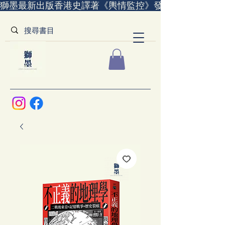
獅墨最新出版香港史譯著《輿情監控》發售中｜全世界