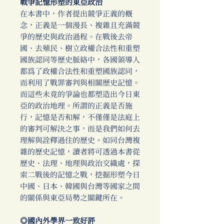
戰爭記憶形塑的東亞政治
在本書中，作者提出競爭正義的概
念，正義是一個漫長、複雜且充滿競
爭的歷史與政治過程。在戰後去帝
國、去殖民、樹立政權合法性和重塑
國族認同等歷史脈絡中，各國領導人
都為了政權合法性和重塑國族認同，
而利用了戰罪審判與相關歷史記憶。
而這些未竟的爭論也都塑造出今日東
亞的政治地理。所謂的正義是否施
行，記憶是否和解，不僅僅是法庭上
的審判可解決之事，而是我們如何去
理解與詮釋過往的歷史。如同台灣複
雜的歷史記憶，讀者將可透過本書從
歷史、法理、地理與政治交織處，探
索二戰後的記憶之戰，挖掘形塑今日
中國、日本、韓國與台灣等國家之間
的關係與東亞局勢之關鍵所在。
◎國內外學界一致好評