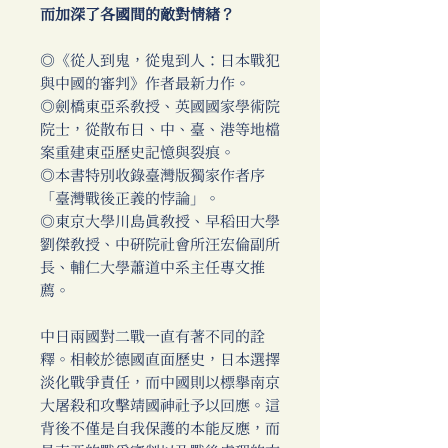
而加深了各國間的敵對情緒？
◎《從人到鬼，從鬼到人：日本戰犯
與中國的審判》作者最新力作。
◎劍橋東亞系教授、英國國家學術院
院士，從散布日、中、臺、港等地檔
案重建東亞歷史記憶與裂痕。
◎本書特別收錄臺灣版獨家作者序
「臺灣戰後正義的悖論」。
◎東京大學川島真教授、早稻田大學
劉傑教授、中研院社會所汪宏倫副所
長、輔仁大學蕭道中系主任專文推
薦。
中日兩國對二戰一直有著不同的詮
釋。相較於德國直面歷史，日本選擇
淡化戰爭責任，而中國則以標舉南京
大屠殺和攻擊靖國神社予以回應。這
背後不僅是自我保護的本能反應，而