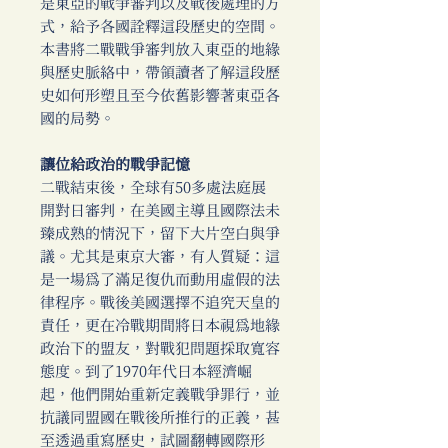
是東亞的戰爭審判以及戰後處理的方
式，給予各國詮釋這段歷史的空間。
本書將二戰戰爭審判放入東亞的地緣
與歷史脈絡中，帶領讀者了解這段歷
史如何形塑且至今依舊影響著東亞各
國的局勢。
讓位給政治的戰爭記憶
二戰結束後，全球有50多處法庭展
開對日審判，在美國主導且國際法未
臻成熟的情況下，留下大片空白與爭
議。尤其是東京大審，有人質疑：這
是一場為了滿足復仇而動用虛假的法
律程序。戰後美國選擇不追究天皇的
責任，更在冷戰期間將日本視為地緣
政治下的盟友，對戰犯問題採取寬容
態度。到了1970年代日本經濟崛
起，他們開始重新定義戰爭罪行，並
抗議同盟國在戰後所推行的正義，甚
至透過重寫歷史，試圖翻轉國際形