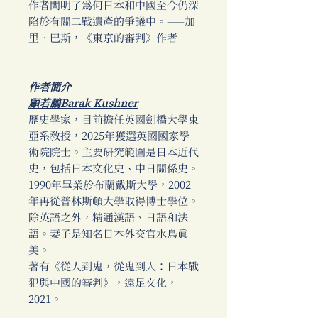
作者闡明了為何日本和中國至今仍深
陷於有關二戰遺產的爭議中。——加
里‧巴斯，《東京的審判》作者
作者簡介
顧若鵬Barak Kushner
歷史學家，目前擔任英國劍橋大學東
亞系教授，2025年獲選英國國家學
術院院士。主要研究範圍是日本近代
史，包括日本文化史、中日關係史。
1990年畢業於布蘭戴斯大學，2002
年再從普林斯頓大學取得博士學位。
除英語之外，精通漢語、日語和法
語。妻子是知名日本外交官水鳥真
美。
著有《從人到鬼，從鬼到人：日本戰
犯與中國的審判》，遠足文化，
2021。