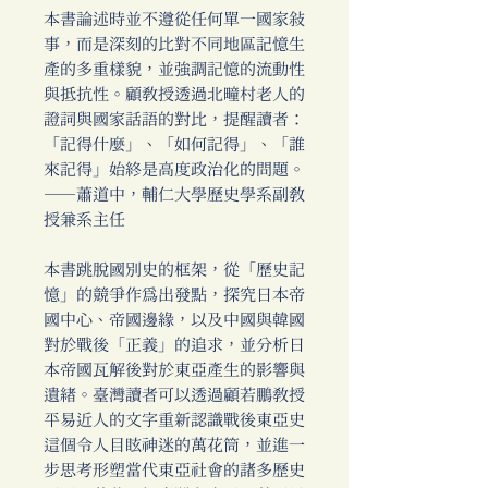
本書論述時並不遵從任何單一國家敘
事，而是深刻的比對不同地區記憶生
產的多重樣貌，並強調記憶的流動性
與抵抗性。顧教授透過北疃村老人的
證詞與國家話語的對比，提醒讀者：
「記得什麼」、「如何記得」、「誰
來記得」始終是高度政治化的問題。
──蕭道中，輔仁大學歷史學系副教
授兼系主任
本書跳脫國別史的框架，從「歷史記
憶」的競爭作為出發點，探究日本帝
國中心、帝國邊緣，以及中國與韓國
對於戰後「正義」的追求，並分析日
本帝國瓦解後對於東亞產生的影響與
遺緒。臺灣讀者可以透過顧若鵬教授
平易近人的文字重新認識戰後東亞史
這個令人目眩神迷的萬花筒，並進一
步思考形塑當代東亞社會的諸多歷史