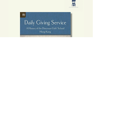
Daily Giving Service: A History of the
Diocesan Girls’ School, Hong Kong
價格
HK$230.00