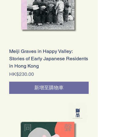
Meiji Graves in Happy Valley:
Stories of Early Japanese Residents
in Hong Kong
價格
HK$230.00
新增至購物車