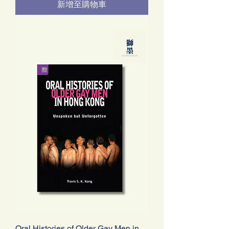
新增至購物車
Oral Histories of Older Gay Men in