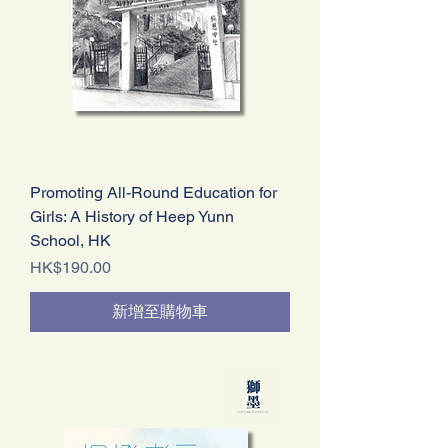
Promoting All-Round Education for
Girls: A History of Heep Yunn
School, HK
價格
HK$190.00
新增至購物車