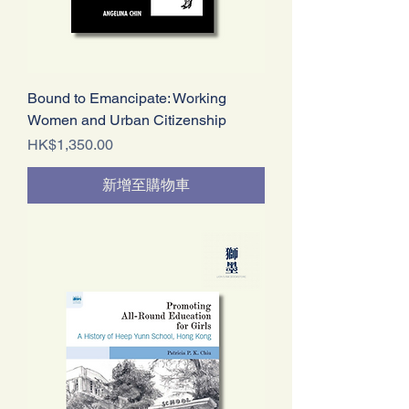
Bound to Emancipate: Working
Women and Urban Citizenship
價格
HK$1,350.00
新增至購物車