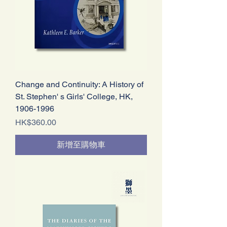
Change and Continuity: A History of
St. Stephen' s Girls' College, HK,
1906-1996
價格
HK$360.00
新增至購物車