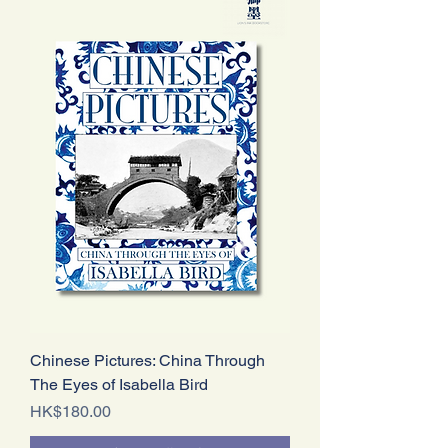
Chinese Pictures: China Through
The Eyes of Isabella Bird
價格
HK$180.00