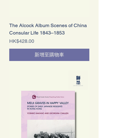
The Alcock Album Scenes of China
Consular Life 1843–1853
價格
HK$428.00
新增至購物車