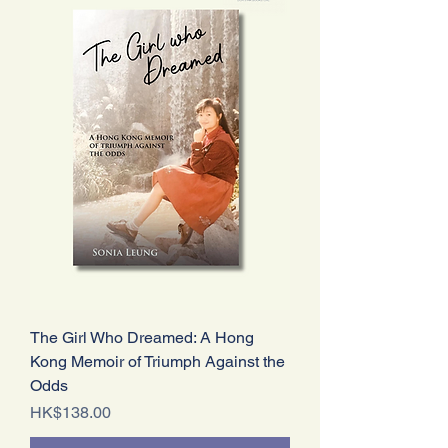
The Girl Who Dreamed: A Hong
Kong Memoir of Triumph Against the
Odds
價格
HK$138.00