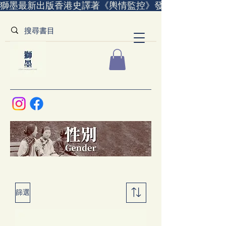
獅墨最新出版香港史譯著《輿情監控》發售中｜全世界
篩選