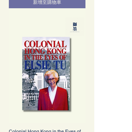
新增至購物車
Colonial Hong Kong in the Eyes of