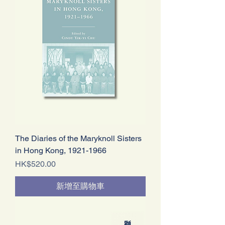
The Diaries of the Maryknoll Sisters
in Hong Kong, 1921-1966
價格
HK$520.00
新增至購物車