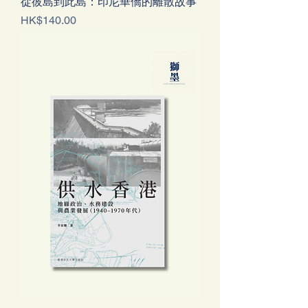
從彼島到此島：印尼華僑的離散故事
價格
HK$140.00