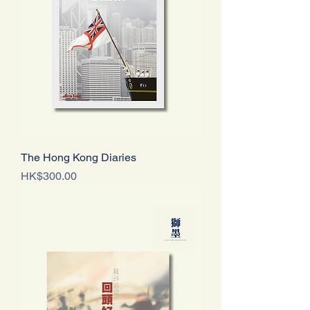
The Hong Kong Diaries
價格
HK$300.00