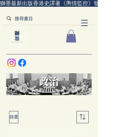
獅墨最新出版香港史譯著《輿情監控》發售中｜全世界
篩選