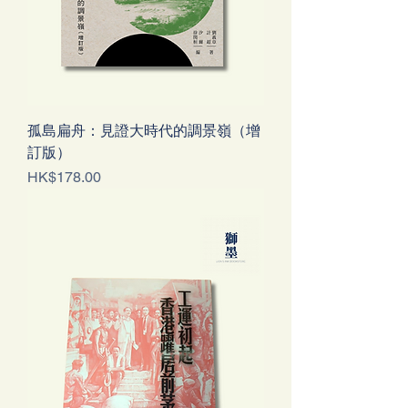
孤島扁舟：見證大時代的調景嶺（增
訂版）
價格
HK$178.00