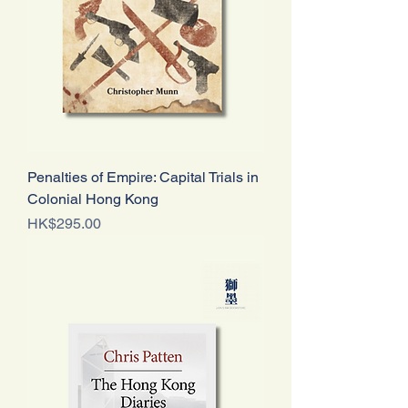
Penalties of Empire: Capital Trials in
Colonial Hong Kong
價格
HK$295.00