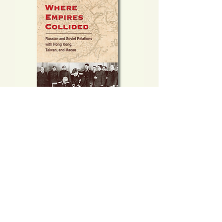
Where Empires Collided: Russian
and Soviet Relations with HK,
Taiwan, and Macao
價格
HK$400.00