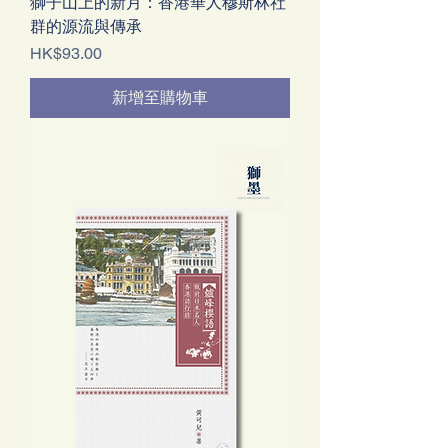
獅子山上的新月：香港華人穆斯林社
群的源流與傳承
價格
HK$93.00
新增至購物車