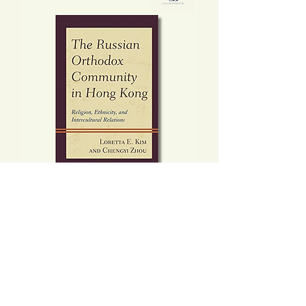
The Russian Orthodox Community
in Hong Kong
價格
HK$480.00
新增至購物車