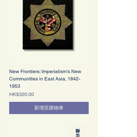
New Frontiers: Imperialism's New
Communities in East Asia, 1842-
1953
價格
HK$320.00
新增至購物車