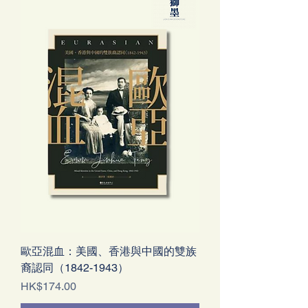
歐亞混血：美國、香港與中國的雙族
裔認同（1842-1943）
價格
HK$174.00