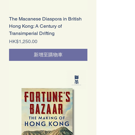
The Macanese Diaspora in British
Hong Kong: A Century of
Transimperial Drifting
價格
HK$1,250.00
新增至購物車