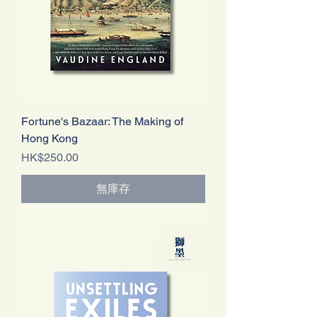
Fortune's Bazaar: The Making of
Hong Kong
價格
HK$250.00
無庫存