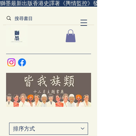
獅墨最新出版香港史譯著《輿情監控》發售中｜全世界