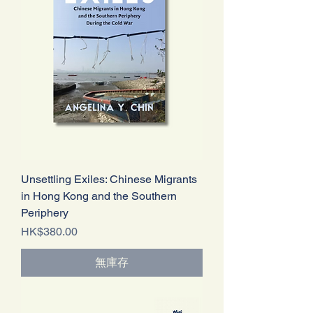
Unsettling Exiles: Chinese Migrants
in Hong Kong and the Southern
Periphery
價格
HK$380.00
無庫存