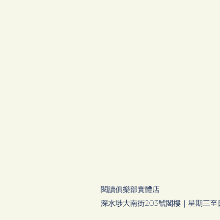
閱讀俱樂部實體店​
深水埗大南街203號閣樓｜星期三至日 14: