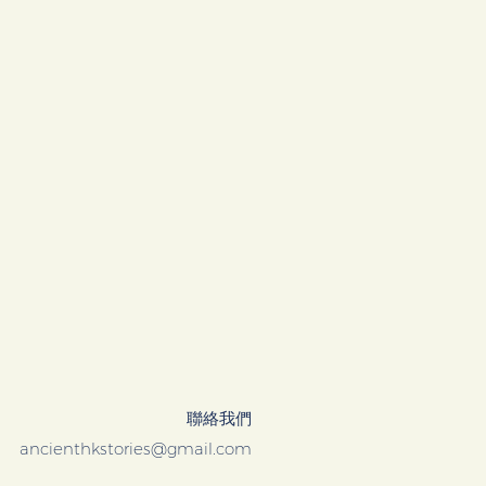
聯絡我們
ancienthkstories@gmail.com