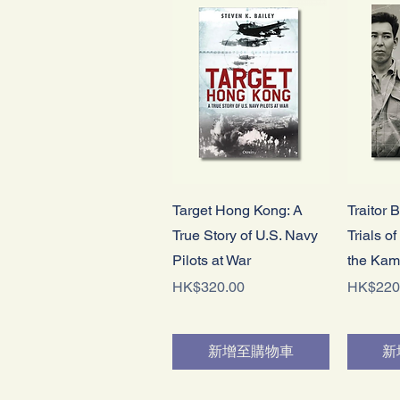
快速瀏覽
Target Hong Kong: A
Traitor 
True Story of U.S. Navy
Trials o
Pilots at War
the Kam
價格
價格
HK$320.00
HK$220
新增至購物車
新