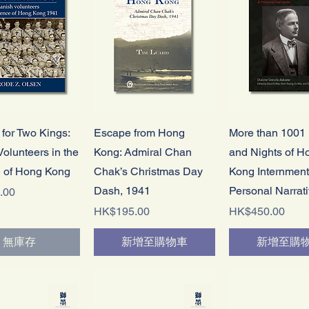
快速瀏覽
快速瀏覽
快速瀏覽
 for Two Kings:
Escape from Hong
More than 1001
olunteers in the
Kong: Admiral Chan
and Nights of H
 of Hong Kong
Chak’s Christmas Day
Kong Internment
Dash, 1941
Personal Narrat
.00
價格
價格
HK$195.00
HK$450.00
無庫存
新增至購物車
新增至購