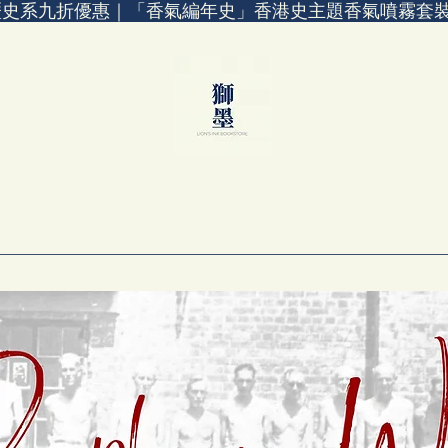
歷史系九折優惠｜「香氣編年史」香港史主題香氣噴霧套