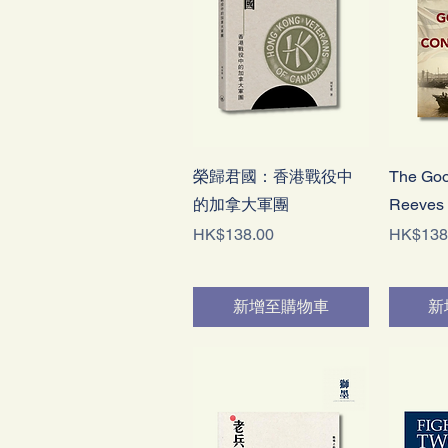
快速瀏覽
榮歸君國：香港戰役中
The Goo
的加拿大軍團
Reeves
價格
價格
HK$138.00
HK$138
新增至購物車
新