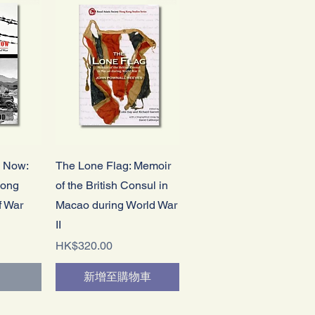
快速瀏覽
g Now:
The Lone Flag: Memoir
Hong
of the British Consul in
f War
Macao during World War
II
價格
HK$320.00
新增至購物車