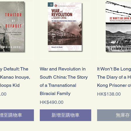
快速瀏覽
快速瀏覽
快速瀏覽
By Default: The
War and Revolution in
It Won’t Be Lon
f Kanao Inouye,
South China: The Story
The Diary of a 
loops Kid
of a Transnational
Kong Prisoner o
Biracial Family
價格
.00
HK$138.00
價格
HK$490.00
增至購物車
新增至購物車
無庫存