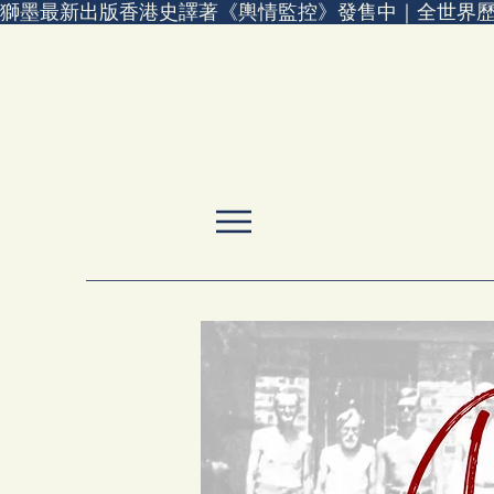
獅墨最新出版香港史譯著《輿情監控》發售中｜全世界