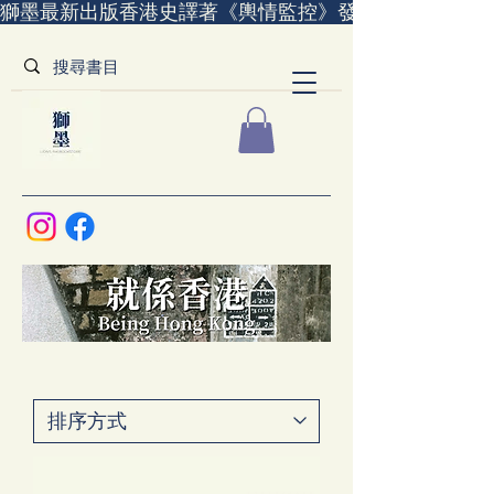
獅墨最新出版香港史譯著《輿情監控》發售中｜全世界