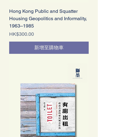
Hong Kong Public and Squatter
Housing Geopolitics and Informality,
1963–1985
價格
HK$300.00
新增至購物車