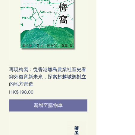
再現梅窩：從香港離島農業社區史看
鄉郊復育新未來，探索超越城鄉對立
的地方營造
價格
HK$198.00
新增至購物車