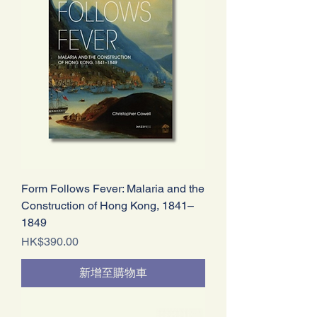
Form Follows Fever: Malaria and the
Construction of Hong Kong, 1841–
1849
價格
HK$390.00
新增至購物車