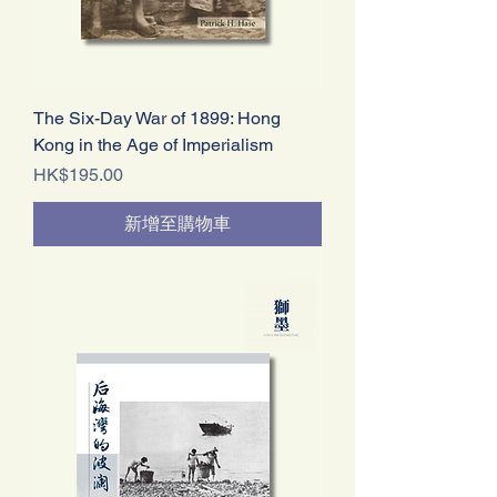
The Six-Day War of 1899: Hong
Kong in the Age of Imperialism
價格
HK$195.00
新增至購物車