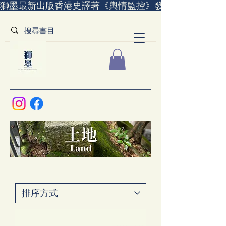
獅墨最新出版香港史譯著《輿情監控》發售中｜全世界