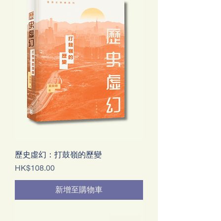
歷史虛幻：打鼓嶺的歷變
價格
HK$108.00
新增至購物車