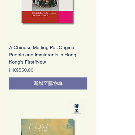
A Chinese Melting Pot: Original
People and Immigrants in Hong
Kong’s First ‘New
價格
HK$550.00
新增至購物車