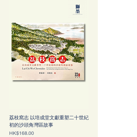
荔枝窩志 以培成堂文獻重塑二十世紀
初的沙頭角灣區故事
價格
HK$168.00