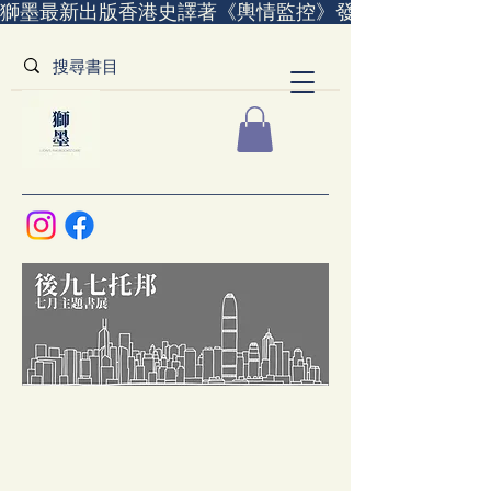
獅墨最新出版香港史譯著《輿情監控》發售中｜全世界