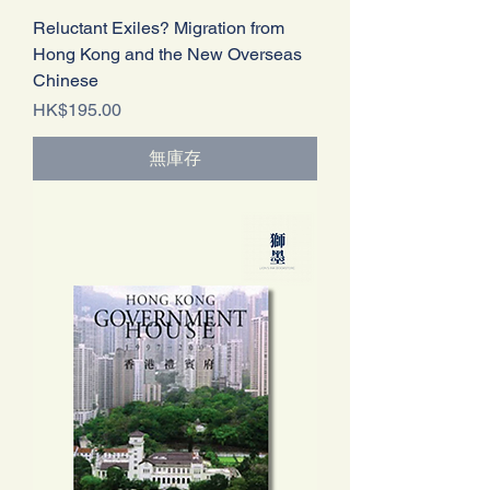
Reluctant Exiles? Migration from
Hong Kong and the New Overseas
Chinese
價格
HK$195.00
無庫存