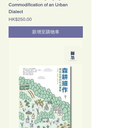
Commodification of an Urban
Dialect
價格
HK$250.00
新增至購物車