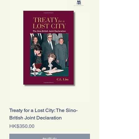
Treaty for a Lost City: The Sino-
British Joint Declaration
價格
HK$350.00