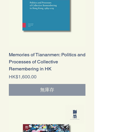
Memories of Tiananmen: Politics and
Processes of Collective
Remembering in HK
價格
HK$1,600.00
無庫存