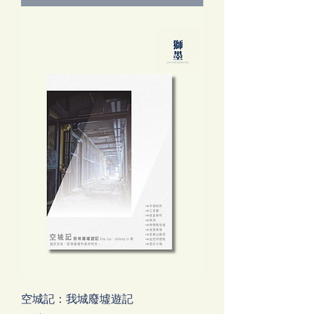
空城記：我城廢墟遊記