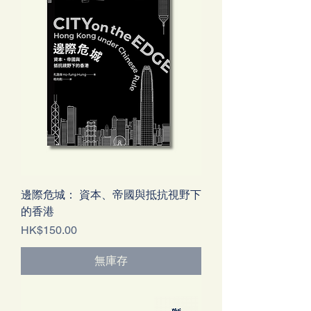
邊際危城： 資本、帝國與抵抗視野下
的香港
價格
HK$150.00
無庫存