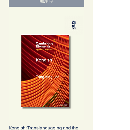
無庫存
Kongish: Translanguaging and the