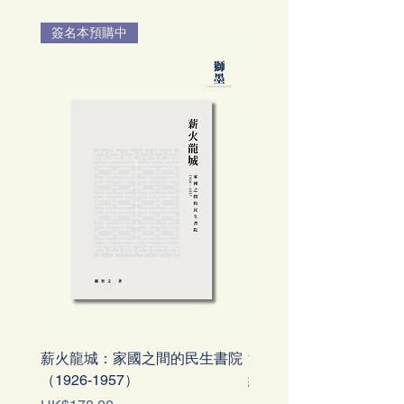
簽名本預購中
薪火龍城：家國之間的民生書院
潘廣樑札記：一個香港
（1926-1957）
紀錄1920-1970年代