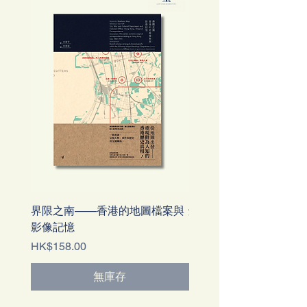
界限之南——香港的地圖檔案與
壹街壹個故事：新界東
影像記憶
價格
HK$78.00
價格
HK$158.00
無庫存