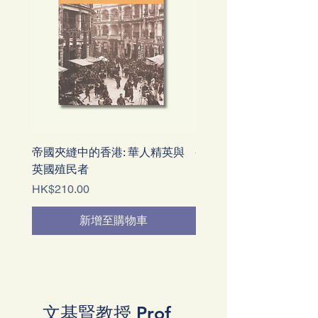
帝國夾縫中的香港: 華人精英與
香港簡史
英國殖民者
價格
HK$128.00
價格
HK$210.00
新增至購物車
文基賢教授 Prof