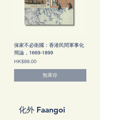
保家不必衛國：香港民間軍事化
古事尋源：殖民地以外
簡論，1669-1899
的事
價格
價格
HK$88.00
HK$98.00
無庫存
化外 Faangoi