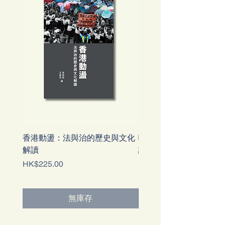
香港動盪：法與治的歷史與文化
噤若寒蟬：港英時代對
解讀
論的政治審查（1842-19
價格
價格
HK$225.00
HK$128.00
無庫存