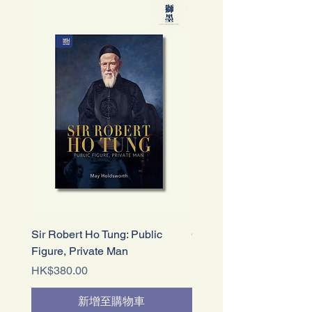
Sir Robert Ho Tung: Public
Crime, Justice and Pun
Figure, Private Man
in Colonial Hong Kong
價格
價格
HK$380.00
HK$380.00
新增至購物車