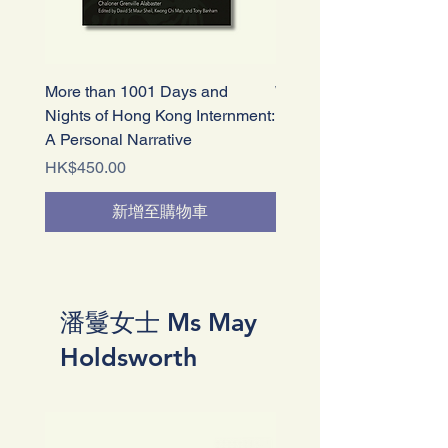
More than 1001 Days and
We Shall Suffer There: 
Nights of Hong Kong Internment:
Kong’s Defenders Impri
A Personal Narrative
1942–45
價格
價格
HK$450.00
HK$295.00
新增至購物車
潘鬘女士 Ms May
Holdsworth