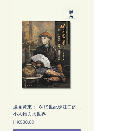
遇見黃東：18-19世紀珠江口的
地域文化與國家認同：
小人物與大世界
「廣東文化」觀的形成
價格
價格
HK$88.00
HK$138.00