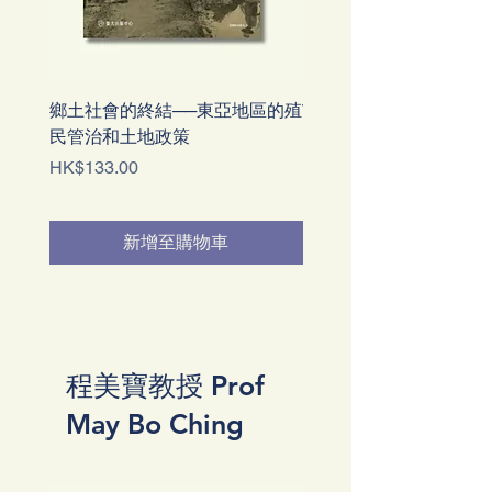
鄉土社會的終結──東亞地區的殖
The Six-Day War of 189
民管治和土地政策
Kong in the Age of Imper
價格
價格
HK$133.00
HK$195.00
新增至購物車
程美寶教授 Prof
May Bo Ching