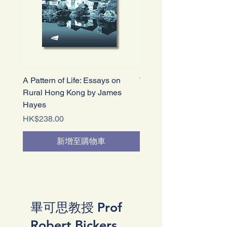
A Pattern of Life: Essays on
The Great Difference: H
Rural Hong Kong by James
Kong’s New Territories a
Hayes
People 1898–2004
價格
價格
HK$238.00
HK$225.00
新增至購物車
畢可思教授 Prof
Robert Bickers