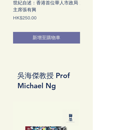
世紀自述：香港首位華人市政局
六七暴動：香港戰後歷
主席張有興
嶺
價格
價格
HK$250.00
HK$160.00
新增至購物車
吳海傑教授 Prof
Michael Ng