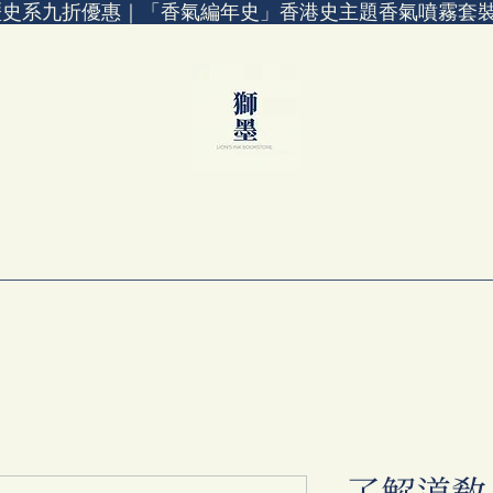
歷史系九折優惠｜「香氣編年史」香港史主題香氣噴霧套