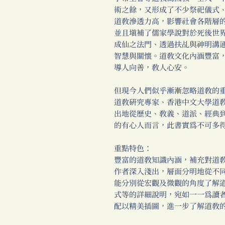
術之餘，又形成了不少祭祀儀式
道教滲透力高，影響社會各階層
並且填補了儒家學說對於死後世
成仙之法門、透過扶乩與神明溝
智慧與關懷。道教文化內涵豐富
導人向善，教人心安。
但現今人們似乎漸漸忽略道教的
道教研究專家、香港中文大學道
出地從歷史、教義、道派、經典
的有心人而言，此書實為不可多
重點特色：
豐富的道教知識內涵，補充對道
作者深入淺出，層面分明地從不
能分別從宏觀及微觀的角度了解
式等的詳細說明，宛如一一為讀
配以精美插圖，進一步了解道教