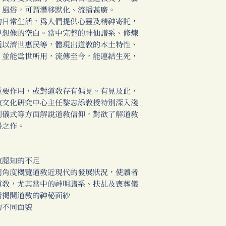
、風俗，可謂潛移默化、流播甚廣。
的日常生活，為人們提供心靈及精神寄託，
界想像的空白。當中完整的神仙譜系、修煉
通以濟世惠民等，體現出道教的本土特性、
，並能為世所用，流傳至今，能連結生死，
重要作用，或對道教存有偏見。有見及此，
教文化研究中心主任黎志添教授特別深入淺
到儀式等方面解說道教信仰，對欲了解道教
得之作。
教認知的不足
同角度概覽道教近現代的發展狀況，使讀者
道教，尤其當中的神明譜系、扶乩及喪葬儀
者揭開道教的神秘面紗
的不同面貌