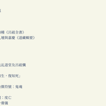
流
四種《呂祖全書》
壇與嘉慶《道藏輯要》
扶乩道堂及呂祖懺
知生，復知死」
徵符號：鬼魂
懷：度亡
一齋儀