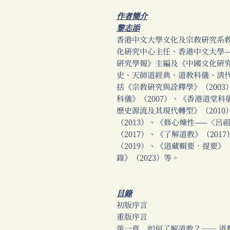
作者簡介
黎志添
香港中文大學文化及宗教研究系
化研究中心主任、香港中文大學
研究學報》主編及《中國文化研
史、天師道經典、道教科儀、清
括《宗教研究與詮釋學》（200
科儀》（2007）、《香港道堂科
歷史源流及其現代轉型》（201
（2013）、《修心煉性——〈
（2017）、《了解道教》（20
（2019）、《道藏輯要．提要》
錄》（2023）等。
目錄
初版序言
重版序言
第一章 如何了解道教？── 道