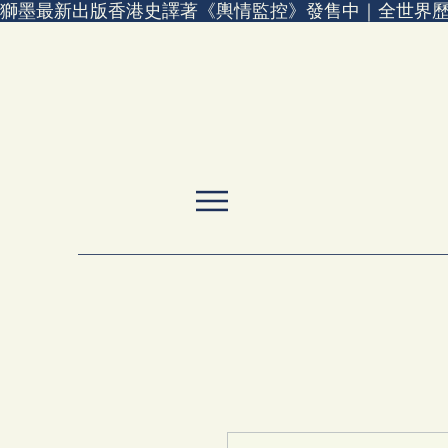
獅墨最新出版香港史譯著《輿情監控》發售中｜全世界