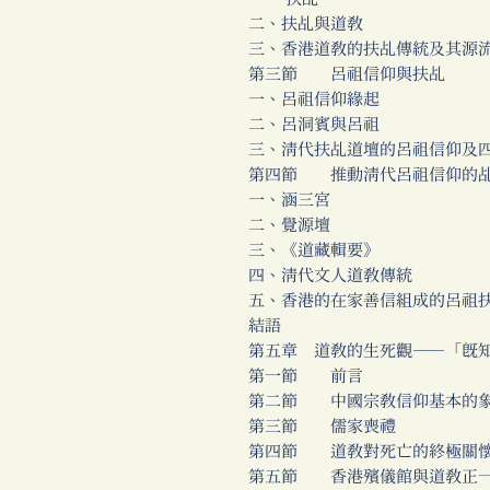
二、扶乩與道教
三、香港道教的扶乩傳統及其源
第三節 呂祖信仰與扶乩
一、呂祖信仰緣起
二、呂洞賓與呂祖
三、清代扶乩道壇的呂祖信仰及
第四節 推動清代呂祖信仰的乩
一、涵三宮
二、覺源壇
三、《道藏輯要》
四、清代文人道教傳統
五、香港的在家善信組成的呂祖
結語
第五章 道教的生死觀──「既
第一節 前言
第二節 中國宗教信仰基本的象
第三節 儒家喪禮
第四節 道教對死亡的終極關
第五節 香港殯儀館與道教正