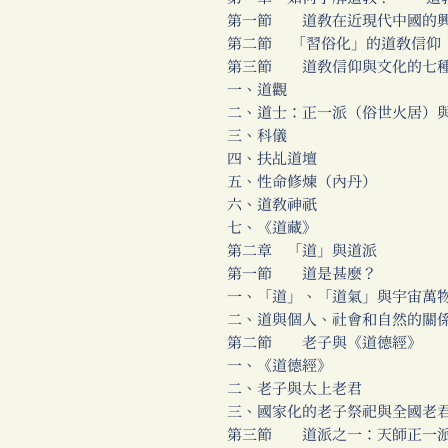
第一節 道教在近現代中國的
第二節 「習俗化」的道教信仰
第三節 道教信仰與文化的七
一、道觀
二、道士：正一派（俗世火居）
三、科儀
四、扶乩道壇
五、性命修煉（內丹）
六、道教神祇
七、《道藏》
第二章 「道」與道派
第一節 道是甚麼？
一、「道」、「道氣」與宇宙萬
二、道與個人、社會和自然的關
第二節 老子與《道德經》
一、《道德經》
二、老子與太上老君
三、國家化的老子祭祀與全國老
第三節 道派之一：天師正一