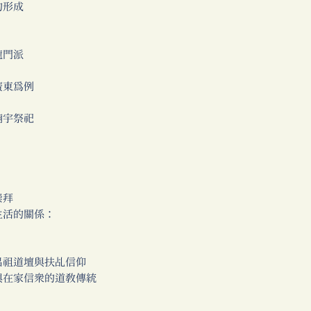
的形成
龍門派
廣東為例
廟宇祭祀
崇拜
生活的關係：
呂祖道壇與扶乩信仰
在家信眾的道教傳統