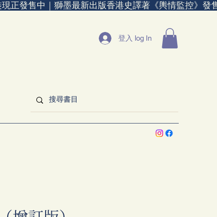
裝現正發售中｜
登入 log In