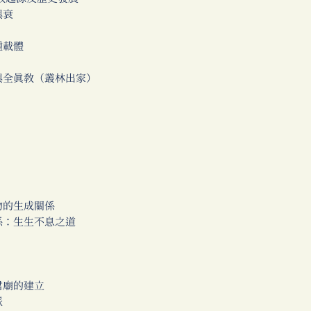
興衰
種載體
與全真教（叢林出家）
物的生成關係
係：生生不息之道
君廟的建立
派