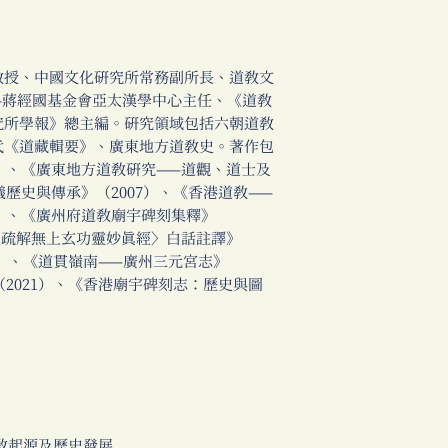
教授、中國文化研究所常務副所長、道教文
—蔣經國基金會亞太漢學中心主任、《道教
究所學報》總主編。研究領域包括六朝道教
代《道藏輯要》、廣東地方道教史。著作包
3）、《廣東地方道教研究——道觀、道士及
儀歷史與傳承》（2007）、《香港道教——
0）、《廣州府道教廟宇碑刻集釋》
呂祖疏解無上玄功靈妙真經〉白話註譯》
17）、《道貫嶺南——廣州三元宮志》
（2021）、《香港廟宇碑刻志：歷史與圖
教起源及歷史發展