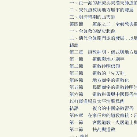
一、正一派的源流與東漢天師道
二、宋代道教與地方廟宇的發展
三、明清時期的張天師
第四節 道派之二：全真教與
一、全真教的歷史起源
二、清代全真龍門派的發展：以
結語
第三章 道教神明、儀式與地方
第一節 道觀與地方廟宇
第二節 道教神明信仰
第三節 道教的「先天神」
第四節 地方廟宇的道教化
第五節 民間廟宇的道教神明
第六節 道教科儀與中國民俗
以打齋道場及太平清醮為例
結語 複合的中國宗教習俗
第四章 在家信眾的道教傳統：
第一節 宮觀道教、火居道士與
第二節 扶乩與道教
一、 扶乩