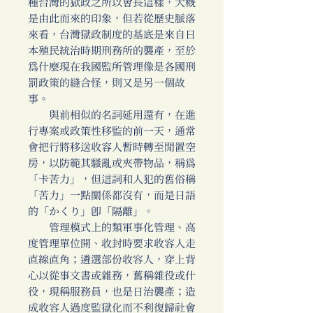
種台灣的獄政之所以會長這樣，大概
是由此而來的印象，但若從歷史脈落
來看，台灣獄政制度的基底是來自日
本殖民統治時期刑務所的襲產，至於
為什麼現在我國監所管理像是各國刑
罰政策的縫合怪，則又是另一個故
事。
與前相似的名詞延用還有，在進
行專案或政策性移監的前一天，通常
會把行將移送收容人暫時轉至閒置空
房，以防範其騷亂或夾帶物品，稱為
「卡苦力」，但這詞和人犯的舊俗稱
「苦力」一點關係都沒有，而是日語
的「かくり」即「隔離」。
管理模式上的類軍事化管理、高
度管理單位開、收封時要求收容人走
直線直角；遴選部份收容人，穿上背
心以從事文書或雜務，舊稱雜役或什
役，現稱服務員，也是日治襲產；造
成收容人過度監獄化而不利復歸社會