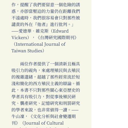
作，提醒了我們要留意一個危險的誘
惑，亦即當壓迫的力量仍在距離我們
不遠處時，我們很容易會只對那些被
譴責的外在『他者』進行批判。」
——愛德華．維克斯（Edward
Vickers），《台灣研究國際期刊》
（International Journal of
Taiwan Studies）
兩位作者提供了一個清新且極具
吸引力的視角，來處理殖民與去殖民
的複雜遺緒，超越了那些經常流於短
淺和簡化的西方殖民主義的辯論。循
此，本書不只對那些關心東亞歷史的
學者具有吸引力，對從事後殖民研
究、襲產研究、記憶研究和刑罰研究
的學者來說，也非常值得一讀。——
牛山凜，《文化分析與社會變遷期
刊》（Journal of Cultural