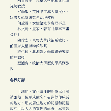
阿古智子，東京大學總和文化研
究院教授
岑學敏，英國諾丁漢大學文化、
媒體及視覺研究系助理教授
何黛雯，女建築家學會理事長
林文蔚，畫家，著有《獄卒不畫
會死》
陳俊宏，東吳大學政治系教授、
前國家人權博物館館長
許仁碩，北海道大學傳媒研究院
助理教授
藍適齊，政治大學歷史學系副教
授
各界好評
土地的、文化遺產的記憶為什麼
被累積、傳承或遺忘？專注於你成長
的地方、朋友居住地方的記憶和記憶
政治可以大大拓寬你的視野。本書透