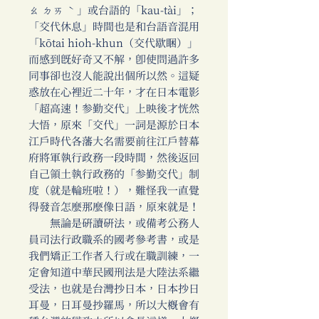
ㄠ ㄉㄞ ˋ」或台語的「kau-tài」；
「交代休息」時間也是和台語音混用
「kōtai hioh-khun（交代歇睏）」
而感到既好奇又不解，即使問過許多
同事卻也沒人能說出個所以然。這疑
惑放在心裡近二十年，才在日本電影
「超高速！参勤交代」上映後才恍然
大悟，原來「交代」一詞是源於日本
江戶時代各藩大名需要前往江戶替幕
府將軍執行政務一段時間，然後返回
自己領土執行政務的「参勤交代」制
度（就是輪班啦！），難怪我一直覺
得發音怎麼那麼像日語，原來就是！
無論是研讀研法，或備考公務人
員司法行政職系的國考參考書，或是
我們矯正工作者入行或在職訓練，一
定會知道中華民國刑法是大陸法系繼
受法，也就是台灣抄日本，日本抄日
耳曼，日耳曼抄羅馬，所以大概會有