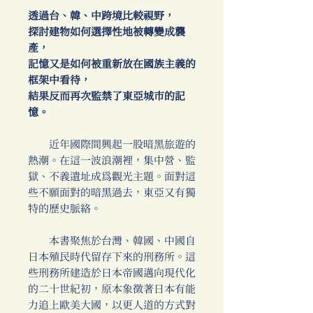
透過台、韓、中跨境比較視野，
探討建物如何選擇性地被轉變成襲
產，
記憶又是如何被重新放在國族主義的
框架中看待，
結果反而再次監禁了東亞城市的記
憶。
近年國際間興起一股暗黑旅遊的
熱潮。在這一波浪潮裡，集中營、監
獄、不義遺址成為觀光主題。面對這
些不願面對的暗黑過去，東亞又有獨
特的歷史脈絡。
本書聚焦於台灣、韓國、中國自
日本殖民時代留存下來的刑務所。這
些刑務所建造於日本帝國邁向現代化
的二十世紀初，原本象徵著日本有能
力追上歐美大國，以更人道的方式對