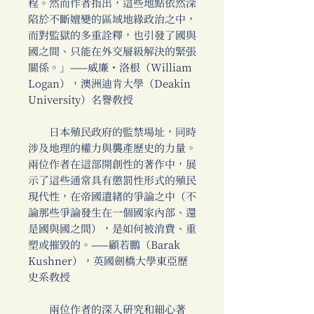
程。然而作者指出，這些地點依然深
陷於不斷嬗變的區域地緣政治之中，
而對監獄的多重詮釋，也引發了國與
國之間、只能在外交層級解決的緊張
關係。」——威廉・洛根（William
Logan），澳洲迪肯大學（Deakin
University）名譽教授
日本殖民政府的監禁場址，同時
涉及地理的權力與襲產歷史的力量。
兩位作者在這部開創性的著作中，展
示了這些通常具有懲罰性形式的殖民
現代性，在帝國遺緒的爭論之中（不
論那些爭論發生在一個國家內部、還
是國與國之間），是如何被消費、重
塑或摧毀的。——顧若鵬（Barak
Kushner），英國劍橋大學東亞歷
史系教授
兩位作者的深入研究和細心著