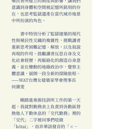
殖民者所建立的制度與影響，讓我們
意識到身體和空間被記憶所銘刻的存
在，也思考監獄遺產在當代城市地景
中所扮演的角色。
書中特別分析了監獄建築的現代
性與殖民性交織的複雜性，挑戰讀者
重新思考困難記憶、解放，以及敘說
再現的作用。鼓勵讀者反思自身及文
化社會經歷，再脈絡化的創造自身意
義，並在變動的地緣政治中，覺察主
體意識，展開一段全新的探險旅程。
——WAT台灣女建築家學會理事長
何黛雯
剛踏進泰源技訓所工作的第一天
起，我就對勤務表上負責到各勤區替
換他人下勤休息的「交代勤務」裡的
「交代」二字被同事們唸做
「kōtai」，而非華語發音的「ㄐㄧ