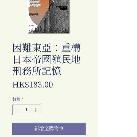
困難東亞：重構
日本帝國殖民地
刑務所記憶
價
HK$183.00
格
數量
*
新增至購物車