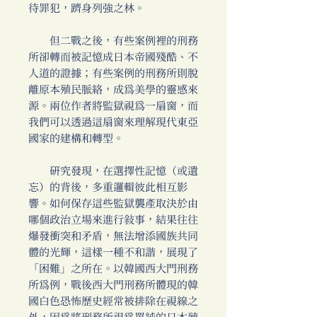
待罪犯，躋身列強之林。
但二戰之後，有些案例裡的刑務
所卻轉而被記憶成日本帝國殘酷、不
人道的證據；有些案例的刑務所則脫
離原本殖民脈絡，成為美學的靈感來
源。兩位作者將監獄視為一扇窗，而
我們可以透過這扇窗來理解現代東亞
國家的建構和轉型。
研究發現，在選擇性記憶（或遺
忘）的背後，多重邏輯彼此相互影
響。如何保存這些監獄襲產取決於由
哪個政治立場來進行敘事，結果往往
爆發衝突和矛盾，無法增添國族共同
體的光輝，這樣一種不和諧，展現了
「困難」之所在。以韓國西大門刑務
所為例，戰後西大門刑務所體現的韓
國白色恐怖歷史經常被排除在視線之