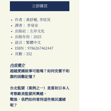
立即購買
作者：黃舒楣, 李炫炅
譯者： 李易安
出版社：左岸文化
出版年份：2025
語言：繁體中文
ISBN：9786267462447
頁數：352
內容簡介
超越愛國敘事可能嗎？如何安置不和
諧的困難記憶？
台北監獄（案例之一）是當初日本人
考察歐美監獄所興建，
戰後，我們如何看待這些殖民遺緒
呢？