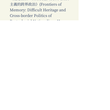
主義的跨界政治》(Frontiers of
Memory: Difficult Heritage and
Cross-border Politics of
Postcolonial Nationalism, Hong
Kong University Press, 2022)。學
院外亦參與公共事務，擔任第一屆、
第二屆行政院推動轉型正義會報委員
以及女建築家學會理事(2022-
2026)。
李炫炅Hyun-Kyung Lee
韓國西江大學批判全球研究中心
助理教授。
劍橋大學襲產研究博士，曾在史
丹佛大學東亞研究進行博士後研究。
近年除了研究教學，亦擔任韓國世界
遺產辦公室、文化襲產部門諮詢專
家。