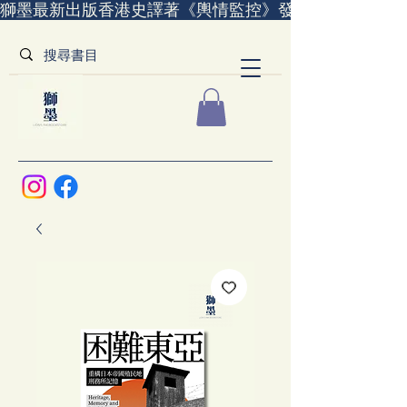
獅墨最新出版香港史譯著《輿情監控》發售中｜全世界