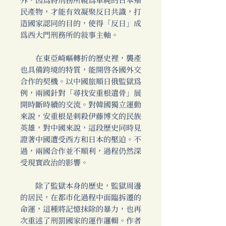
外，因為將刑務所視為單純的日本殖
民產物，才能有效凝聚反日共識，打
造國家認同的目的，使得「反日」成
為西大門刑務所的敘事主軸。
在東亞崎嶇轉折的歷史裡，襲產
也具備跨境的特質，能開啟各國外交
合作的契機。以中國旅順日俄監獄為
例，兩國針對「尋找安重根遺骨」展
開時斷時續的交流。對韓國獨立運動
來說，安重根是刺殺伊藤博文的民族
英雄，對中國來說，這段歷史同時見
證著中國遭受西方和日本的壓迫。不
過，兩國合作並不順利，過程仍然深
受現實政治的影響。
除了監獄本身的歷史，監獄周邊
的居民，在都市化過程中面臨拆遷的
命運，這種將記憶抹除的暴力，也再
次重述了刑罰國家的運作邏輯。作者