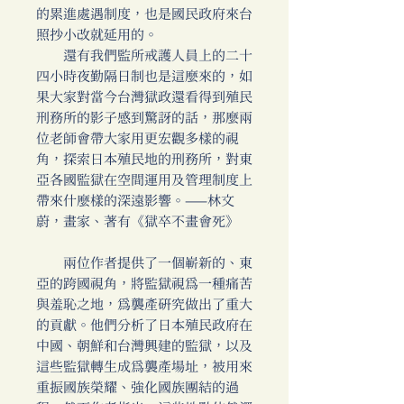
的累進處遇制度，也是國民政府來台
照抄小改就延用的。
還有我們監所戒護人員上的二十
四小時夜勤隔日制也是這麼來的，如
果大家對當今台灣獄政還看得到殖民
刑務所的影子感到驚訝的話，那麼兩
位老師會帶大家用更宏觀多樣的視
角，探索日本殖民地的刑務所，對東
亞各國監獄在空間運用及管理制度上
帶來什麼樣的深遠影響。——林文
蔚，畫家、著有《獄卒不畫會死》
兩位作者提供了一個嶄新的、東
亞的跨國視角，將監獄視為一種痛苦
與羞恥之地，為襲產研究做出了重大
的貢獻。他們分析了日本殖民政府在
中國、朝鮮和台灣興建的監獄，以及
這些監獄轉生成為襲產場址，被用來
重振國族榮耀、強化國族團結的過