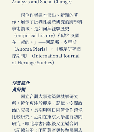
Analysis and Social Change）
兩位作者這本傑出、新穎的著
作，展示了批判性襲產研究的跨學科
學術領域，是如何與經驗歷史
（empirical history）和政治交匯
在一起的。」——阿諾瑪．皮里斯
（Anoma Pieris），《襲產研究國
際期刊》（International Journal
of Heritage Studies）
作者簡介
黃舒楣
國立台灣大學建築與城鄉研究
所，近年專注於襲產、記憶、空間政
治的交集，長期與韓日同儕合作跨境
比較研究，近期在東京大學進行訪問
研究。續此專書出版後又主編合輯
《記憶前沿：困難襲產與後殖民國族