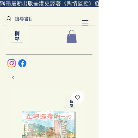
獅墨最新出版香港史譯著《輿情監控》發售中｜全世界