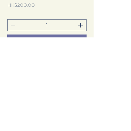
價格
價格
HK$200.00
HK$160.00
新增至購物車
點擊以下 Google 廣告，可以為書店
帶來更多收入，多謝你的支持！