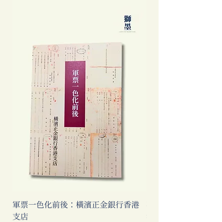
軍票一色化前後：橫濱正金銀行香港
不是旅遊指南──那
支店
我們到底看見了甚麼