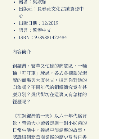
繪者：吳淑媚
出版社：長春社文化古蹟資源中
心
出版日期：12/2019
語言：繁體中文
ISBN：9789881422484
內容簡介
銅鑼灣，繁華又忙碌的商貿區，一輛
輛「叮叮車」駛過，各式各樣銀光燦
燦的商場與大廈林立，這是你對她的
印象嗎？不同年代的銅鑼灣究竟有甚
麼分別？幾代街坊在這裏又有怎樣的
經歷呢？
《在銅鑼灣的一天》以六十年代為背
景，帶領大小讀者走進一對小姊弟的
日常生活中，透過平淡溫馨的故事，
認識這個繁華商業區的歷史及昔日香