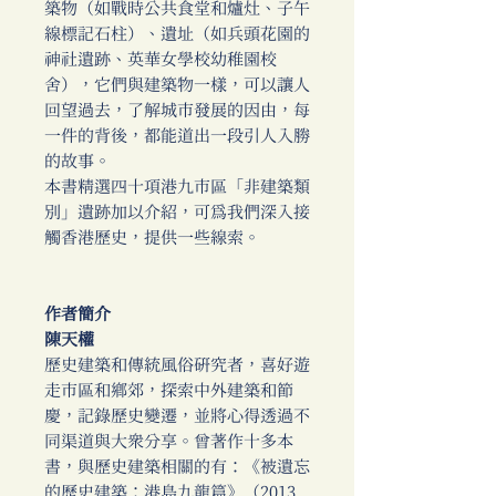
築物（如戰時公共食堂和爐灶、子午
線標記石柱）、遺址（如兵頭花園的
神社遺跡、英華女學校幼稚園校
舍），它們與建築物一樣，可以讓人
回望過去，了解城市發展的因由，每
一件的背後，都能道出一段引人入勝
的故事。
本書精選四十項港九市區「非建築類
別」遺跡加以介紹，可為我們深入接
觸香港歷史，提供一些線索。
作者簡介
陳天權
歷史建築和傳統風俗研究者，喜好遊
走市區和鄉郊，探索中外建築和節
慶，記錄歷史變遷，並將心得透過不
同渠道與大眾分享。曾著作十多本
書，與歷史建築相關的有：《被遺忘
的歷史建築：港島九龍篇》（2013