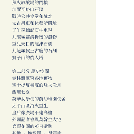
拜火教墳場的門樓
加爾瓦略山石牆
戰時公共食堂和爐灶
太古吊車和休養所遺址
子午線標記石柱重現
九龍城寨清拆後的遺物
重兒天日的龍津石橋
九龍城侯王古廟的石刻
獅子山的傻人塔
第二部分 歷史空間
赤柱灣匯聚各地舊物
聖士提反書院的烽火歲月
西環七臺
英華女學校的前幼稚園校舍
太平山區浴火重生
皇后像廣場不建高樓
外國記者會與莫幹生大宅
兵頭花園的英日遺跡
基地 • 進教圍 • 發電廠