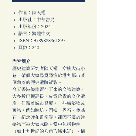
作者：陳天權
出版社：中華書局
出版年份：2024
語言：繁體中文
ISBN：9789888861897
頁數：240
內容簡介
歷史建築研究者陳天權，穿梭大街小
巷，帶領大家尋覓隱沒於港九都市某
個角落的歷史遺跡蹤影。
今天香港僥倖留存下來的文物建築，
大多數已獲評級，成為珍貴的文化遺
產，但隨着城市發展，一些構築物或
舊物，例如牌坊、門樓、界石、奠基
石、紀念碑和雕像等，卻因不屬於建
築物而被大家忽略。當中包括物件
（如十九世紀的八角形鐵水缸）、構