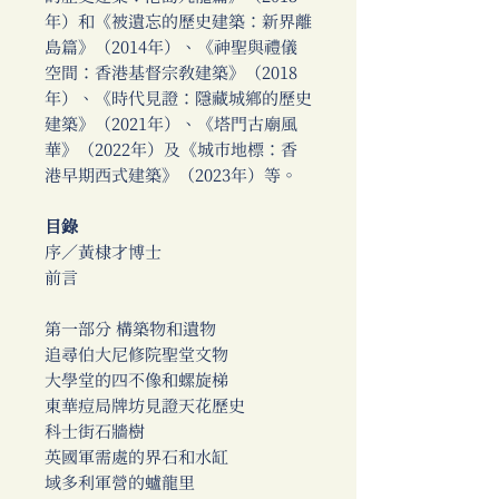
年）和《被遺忘的歷史建築：新界離
島篇》（2014年）、《神聖與禮儀
空間：香港基督宗教建築》（2018
年）、《時代見證：隱藏城鄉的歷史
建築》（2021年）、《塔門古廟風
華》（2022年）及《城市地標：香
港早期西式建築》（2023年）等。
目錄
序／黃棣才博士
前言
第一部分 構築物和遺物
追尋伯大尼修院聖堂文物
大學堂的四不像和螺旋梯
東華痘局牌坊見證天花歷史
科士街石牆樹
英國軍需處的界石和水缸
域多利軍營的蠦龍里