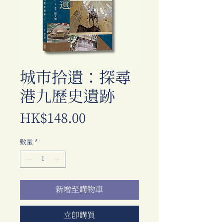
城市拾遺：探尋
港九歷史遺跡
價
HK$148.00
格
數量
*
新增至購物車
立即購買