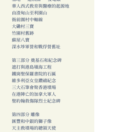
華人西式教育與醫療的起源地
由渣甸山至利園山
衙前圍村中軸線
大磡村三寶
竹園村舊跡
蘇屋八寶
深水埗軍營和戰俘營舊址
第三部分 奠基石和紀念碑
遮打與港島填海工程
鐵崗聖保羅書院的石匾
維多利亞女皇鑽禧紀念
三大石筆會聚香港墳場
在港陣亡的加拿大軍人
聖約翰救傷隊烈士紀念碑
第四部分 雕像
匯豐和中銀的獅子像
天主教墳場的總領天使