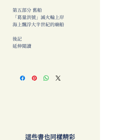
第五部分 舊船
「葛量洪號」滅火輪上岸
海上飄浮大半世紀的廟船
後記
延伸閱讀
​這些書也同樣精彩