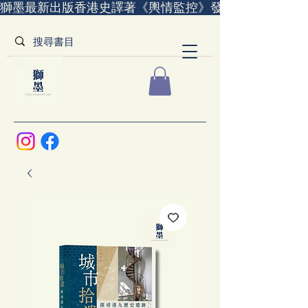
獅墨最新出版香港史譯著《輿情監控》發售中｜全世界