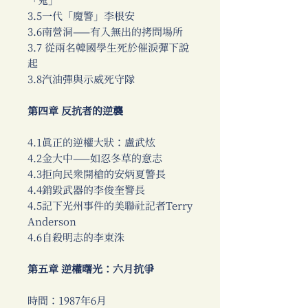
「鬼」
3.5一代「魔警」李根安
3.6南營洞——有入無出的拷問場所
3.7 從兩名韓國學生死於催淚彈下說
起
3.8汽油彈與示威死守隊
第四章 反抗者的逆襲
4.1真正的逆權大狀：盧武炫
4.2金大中——如忍冬草的意志
4.3拒向民眾開槍的安炳夏警長
4.4銷毀武器的李俊奎警長
4.5記下光州事件的美聯社記者Terry
Anderson
4.6自殺明志的李東洙
第五章 逆權曙光：六月抗爭
時間：1987年6月