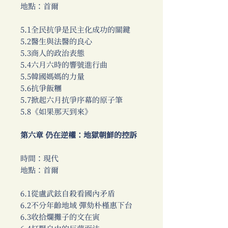
地點：首爾
5.1全民抗爭是民主化成功的關鍵
5.2醫生與法醫的良心
5.3商人的政治表態
5.4六月六時的響號進行曲
5.5韓國媽媽的力量
5.6抗爭飯糰
5.7掀起六月抗爭序幕的原子筆
5.8《如果那天到來》
第六章 仍在逆權：地獄朝鮮的控訴
時間：現代
地點：首爾
6.1從盧武鉉自殺看國內矛盾
6.2不分年齡地域 彈劾朴槿惠下台
6.3收拾爛攤子的文在寅