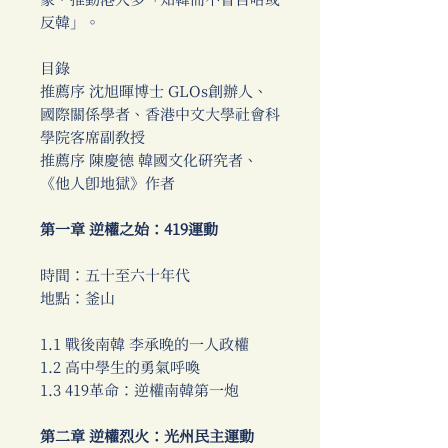
象，推動港人多「知韓而不盲目哈或
反韓」。
目錄
推薦序 沈旭暉博士 GLOs創辦人、
國際關係學者、香港中文大學社會科
學院客席副教授
推薦序 陳慶德 韓國文化研究者、
《他人即地獄》作者
第一章 逆權之始：419運動
時間：五十至六十年代
地點：釜山
1.1 戰後南韓 李承晚的一人政權
1.2 高中學生的勇氣呼喚
1.3 419革命：逆權南韓第一炮
第二章 逆權烈火：光州民主運動