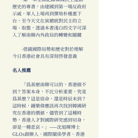
歷史的專書，由建國到第一場反政府
示威，軍人上場再到彈劾朴槿惠下
台，至今天文在寅總統對民主的立
場、取態，透過本書淺白的文字可深
入了解南韓內外政局的轉變和關鍵
-借鏡國際局勢和歷史對於理解
今日香港社會具有深刻啟發意義
名人推薦
「為甚麼南韓可以的，香港做不
到？答案本身，不比分析重要，究竟
為甚麼？這是宿命，還是時辰未到？
這時候，鍾樂偉應該再次找到韓國研
究在香港的價值，儘管到了這種時
勢，香港人才對國際研究感到切身，
卻是一種悲哀。」——沈旭暉博士
GLOs創辦人、國際關係學者、香港