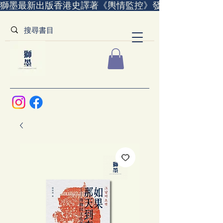
獅墨最新出版香港史譯著《輿情監控》發售中｜全世界