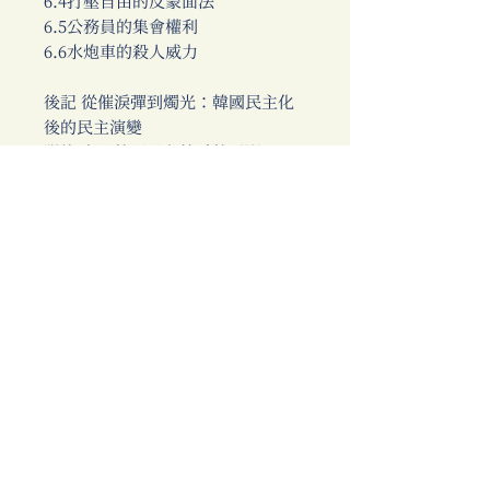
6.4打壓自由的反蒙面法
6.5公務員的集會權利
6.6水炮車的殺人威力
後記 從催淚彈到燭光：韓國民主化
後的民主演變
附錄 有關韓國民主抗爭的電影
​這些書也同樣精彩