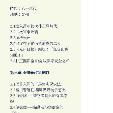
時間：八十年代
地點：光州
2.1進入萬年總統朴正熙時代
2.2二次軍事政變
2.3血洗光州
2.4留守在全羅南道道廳的二人
2.5《光州日報》頭版：「無等山也
知道﹗」
2.6朴正熙與全斗煥 以國家安全之名
第三章 南韓暴政關鍵詞
3.1以言入罪的「馬格利保安法」
3.2富川警署性拷問 點燃抗爭怒火
3.3白骨團——警察體制外的有牌流
氓
3.4便衣隊——煽動及涉透群眾的