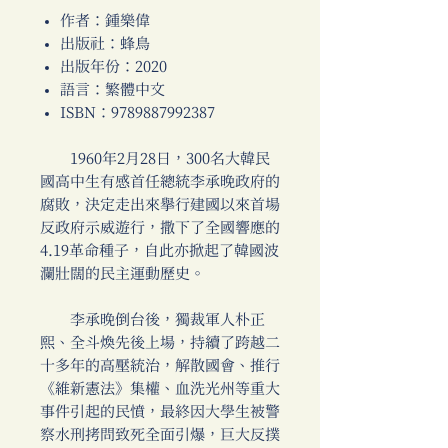
作者：鍾樂偉
出版社：蜂鳥
出版年份：2020
語言：繁體中文
ISBN：9789887992387
1960年2月28日，300名大韓民
國高中生有感首任總統李承晚政府的
腐敗，決定走出來舉行建國以來首場
反政府示威遊行，撒下了全國響應的
4.19革命種子，自此亦掀起了韓國波
瀾壯闊的民主運動歷史。
李承晚倒台後，獨裁軍人朴正
熙、全斗煥先後上場，持續了跨越二
十多年的高壓統治，解散國會、推行
《維新憲法》集權、血洗光州等重大
事件引起的民憤，最終因大學生被警
察水刑拷問致死全面引爆，巨大反撲