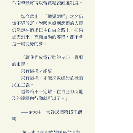
令南韓最終得以落實總統直選制度。
迄今為止，「地獄朝鮮」之名仍
然不絕於耳，對國家感到悲觀的人民
仍然走在追求民主自由之路上，如果
那天到來，充滿血淚的等待，都不會
是一場徒勞的夢。
「讓我們成爲行動的良心、覺醒
的市民。
只有這樣才能贏
只有這樣，才能挽救處於危機的
民主主義。
這條路不一定難，在自己力所能
及的範圍內行動就可以了。」
——金大中 大韓民國第15任總
統
-第一本全面記錄韓國民主運動