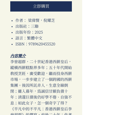
立即購買
作者： 梁偉賢，倪耀芝
出版社：三聯
出版年份：2025
語言：繁體中文
ISBN：9789620455520
內容簡介
李曾超群，二十世紀香港西餅皇后，
縱橫西餅糕點界多年；五十年代開始
教授烹飪，廣受歡迎，繼而投身西餅
市場，一步步建立了一個跨國的西餅
集團。後因所託非人，生意全線倒
閉；雖入暮年，為誠信甘願負債十
年；清還巨債後仍好學不倦、自強不
息；如此女子，怎一個奇字了得？
《平凡中的不平凡：香港西餅皇后李