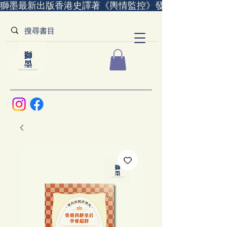
獅墨最新出版香港史譯著《輿情監控》發售中｜全世界