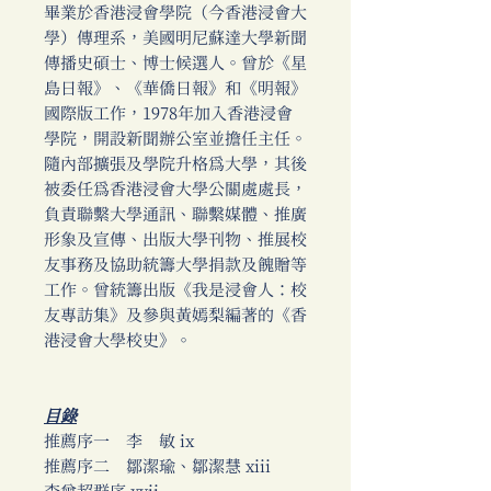
畢業於香港浸會學院（今香港浸會大
學）傳理系，美國明尼蘇達大學新聞
傳播史碩士、博士候選人。曾於《星
島日報》、《華僑日報》和《明報》
國際版工作，1978年加入香港浸會
學院，開設新聞辦公室並擔任主任。
隨內部擴張及學院升格為大學，其後
被委任為香港浸會大學公關處處長，
負責聯繫大學通訊、聯繫媒體、推廣
形象及宣傳、出版大學刊物、推展校
友事務及協助統籌大學捐款及餽贈等
工作。曾統籌出版《我是浸會人：校
友專訪集》及參與黃嫣梨編著的《香
港浸會大學校史》。
目錄
推薦序一 李 敏 ix
推薦序二 鄒潔瑜、鄒潔慧 xiii