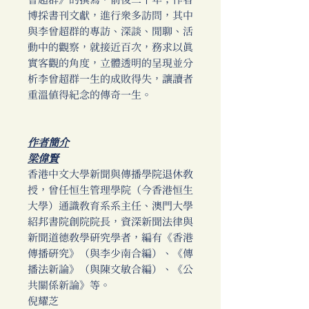
曾超群》的撰寫，前後二十年；作者
博採書刊文獻，進行眾多訪問，其中
與李曾超群的專訪、深談、閒聊、活
動中的觀察，就接近百次，務求以真
實客觀的角度，立體透明的呈現並分
析李曾超群一生的成敗得失，讓讀者
重溫值得紀念的傳奇一生。
作者簡介
梁偉賢
香港中文大學新聞與傳播學院退休教
授，曾任恒生管理學院（今香港恒生
大學）通識教育系系主任、澳門大學
紹邦書院創院院長，資深新聞法律與
新聞道德教學研究學者，編有《香港
傳播研究》（與李少南合編）、《傳
播法新論》（與陳文敏合編）、《公
共關係新論》等。
倪耀芝