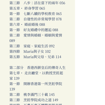
第三節 八步：活在當下的兩年 056
第五章・ 終身學習 065
第一節 七斷八續的學校教育 065
第二節 自發性的非常規學習 078
第六章・ 婚前婚後 088
第一節 好友婚禮中的邂逅 088
第二節 愛情與婚姻，婚姻與愛情
089
第三節 家庭、家庭生活 092
第四節 Maria與子女 102
第五節 Maria與父母、兄弟 114
第二部分 香港西餅皇后的傳奇人生
第七章・ 走出廳堂，以教授烹飪起
家 139
第一節 開辦香港第一所烹飪學院
139
第二節 桃李滿門三十載 145
第三節 烹飪學院成功之道 149