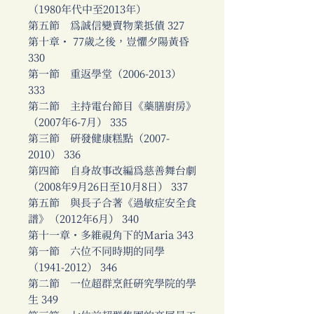
（1980年代中至2013年）
第五節 為誠信變賣物業抵債 327
第十章・ 77歲之後，豈懼夕陽黃昏
330
第一節 重返學堂（2006-2013）
333
第二節 主持電台節目《藥膳廚房》
（2007年6-7月） 335
第三節 研發健康糕點（2007-
2010） 336
第四節 自身故事改編為慈善舞台劇
（2008年9月26日至10月8日） 337
第五節 與長子合著《過敏症安全食
譜》（2012年6月） 340
第十一章・多維視角下的Maria 343
第一節 六位不同時期的同學
（1941-2012） 346
第二節 一位超群烹飪研究學院的學
生 349