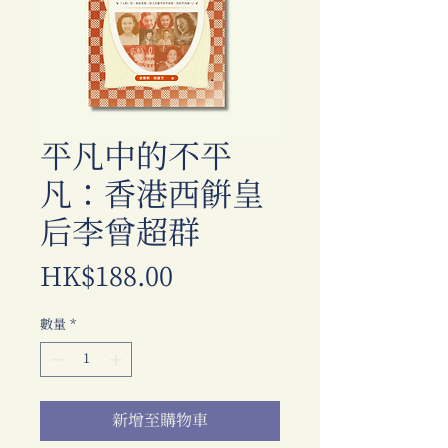
平凡中的不平
凡：香港西餅皇
后李曾超群
價
HK$188.00
格
數量
*
新增至購物車