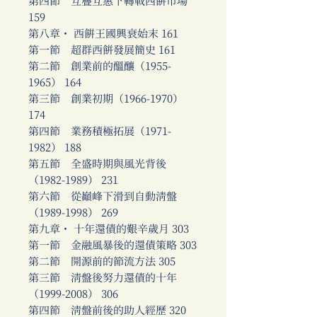
第四節 互疊互惠下轉戰西餅市場
159
第八章・ 西餅王國興衰始末 161
第一節 超群西餅發展簡史 161
第二節 創業前的醞釀（1955-
1965） 164
第三節 創業初期（1966-1970）
174
第四節 業務積極拓展（1971-
1982） 188
第五節 全盛時期與風光背後
（1982-1989） 231
第六節 從巔峰下滑到自動清盤
（1989-1998） 269
第九章・ 十年還債的艱辛歲月 303
第一節 金融風暴後的還債策略 303
第二節 開源前的節流方法 305
第三節 清盤後努力還債的十年
（1999-2008） 306
第四節 清盤前後的助人經歷 320