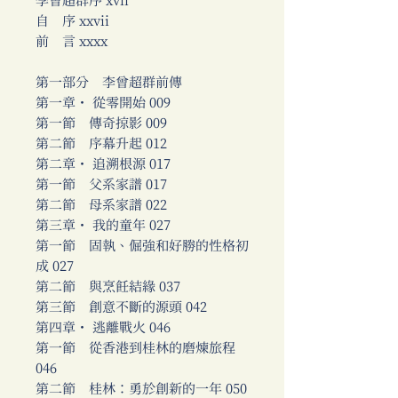
李曾超群序 xvii
自 序 xxvii
前 言 xxxx
第一部分 李曾超群前傳
第一章・ 從零開始 009
第一節 傳奇掠影 009
第二節 序幕升起 012
第二章・ 追溯根源 017
第一節 父系家譜 017
第二節 母系家譜 022
第三章・ 我的童年 027
第一節 固執、倔強和好勝的性格初
成 027
第二節 與烹飪結緣 037
第三節 創意不斷的源頭 042
第四章・ 逃離戰火 046
第一節 從香港到桂林的磨煉旅程
046
第二節 桂林：勇於創新的一年 050