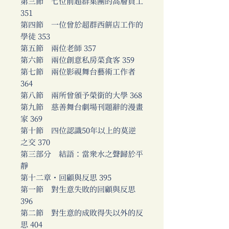
第三節 七位前超群集團的高層員工
351
第四節 一位曾於超群西餅店工作的
學徒 353
第五節 兩位老師 357
第六節 兩位創意私房菜食客 359
第七節 兩位影視舞台藝術工作者
364
第八節 兩所曾頒予榮銜的大學 368
第九節 慈善舞台劇場刊題辭的漫畫
家 369
第十節 四位認識50年以上的莫逆
之交 370
第三部分 結語：當眾水之聲歸於平
靜
第十二章・回顧與反思 395
第一節 對生意失敗的回顧與反思
396
第二節 對生意的成敗得失以外的反
思 404