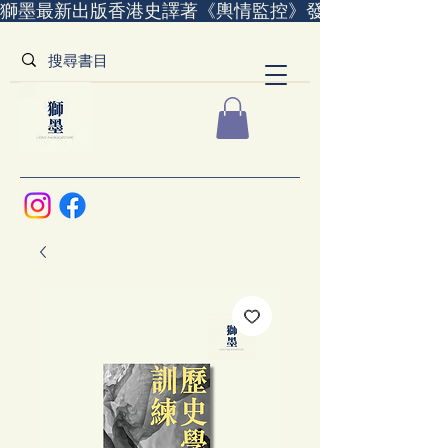
獅墨最新出版香港史譯著《輿情監控》發售中｜全世界