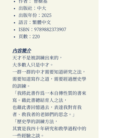
作者： 曹樹基
出版社：中大
出版年份：2025
語言：繁體中文
ISBN：9789882373907
頁數：220
內容簡介
天才不是被訓練出來的，
大多數人只是中才。
一群一群的中才需要知道研究之法，
需要知道寫作之道，需要經過歷史學
的訓練。
「我將此書作為一本自傳性質的書來
寫。藉此書總結育人之法，
也藉此書回憶過去，表達我對育我
者、教我者的老師們的思念。」
「歷史學的訓練方法，
其實是我四十年研究和教學過程中的
一些經驗之談。