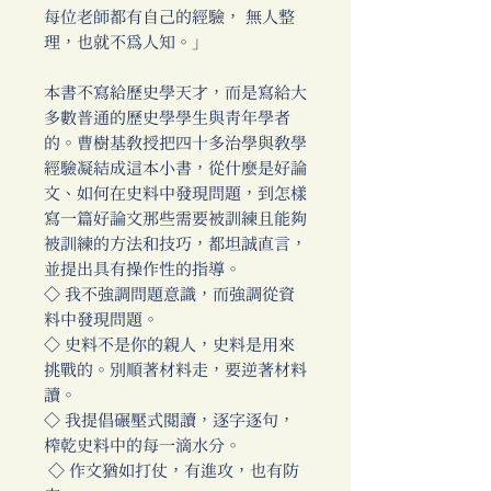
每位老師都有自己的經驗， 無人整
理，也就不為人知。」
本書不寫給歷史學天才，而是寫給大
多數普通的歷史學學生與青年學者
的。曹樹基教授把四十多治學與教學
經驗凝結成這本小書，從什麼是好論
文、如何在史料中發現問題，到怎樣
寫一篇好論文那些需要被訓練且能夠
被訓練的方法和技巧，都坦誠直言，
並提出具有操作性的指導。
◇ 我不強調問題意識，而強調從資
料中發現問題。
◇ 史料不是你的親人，史料是用來
挑戰的。別順著材料走，要逆著材料
讀。
◇ 我提倡碾壓式閱讀，逐字逐句，
榨乾史料中的每一滴水分。
◇ 作文猶如打仗，有進攻，也有防