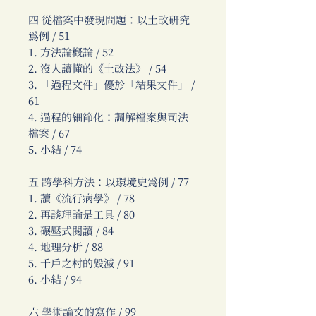
四 從檔案中發現問題：以土改研究
為例 / 51
1. 方法論概論 / 52
2. 沒人讀懂的《土改法》 / 54
3. 「過程文件」優於「結果文件」 /
61
4. 過程的細節化：調解檔案與司法
檔案 / 67
5. 小結 / 74
五 跨學科方法：以環境史為例 / 77
1. 讀《流行病學》 / 78
2. 再談理論是工具 / 80
3. 碾壓式閱讀 / 84
4. 地理分析 / 88
5. 千戶之村的毀滅 / 91
6. 小結 / 94
六 學術論文的寫作 / 99