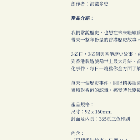
創作者：港識多史
產品介紹：
我們常說歷史，也想在未來繼續
帶來一整年份量的香港歷史故事
365日，365個與香港歷史故
到香港製造號稱世上最大月餅、
化事件，每日一篇為你全方面了
每天一個歷史事件，間以精美插
累積對香港的認識，感受時代變
產品規格：
尺寸：92 x 160mm
封面及內頁：365頁三色印刷
內含：