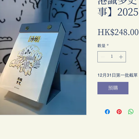
港識多史
事】202
HK$248.00
數量
*
12月31日第一批截單
預購