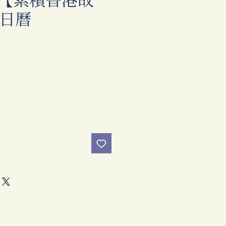
【累積香港故
5日曆
價
格