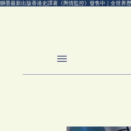
獅墨最新出版香港史譯著《輿情監控》發售中｜全世界