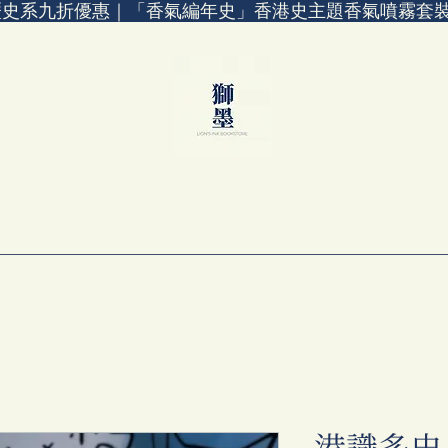
歷史系九折優惠｜「香氣編年史」香港史主題香氣噴霧套