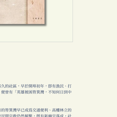
久的社區，早於開埠初年，即有漁民、打
，便曾有「英雄被困筲箕灣，不知何日到中
的筲箕灣早已成為交通便利、高樓林立的
統民間宗教仍然頻繁，既有新廟宇落成，社