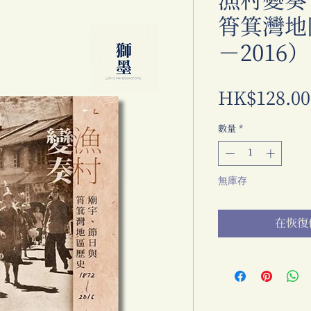
漁村變奏
筲箕灣地
－2016）
HK$128.00
數量
*
無庫存
在恢復