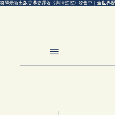
獅墨最新出版香港史譯著《輿情監控》發售中｜全世界