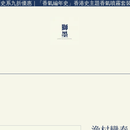
歷史系九折優惠｜「香氣編年史」香港史主題香氣噴霧套